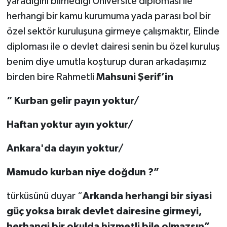
yaradığını bilmediği Üniversite diploması ile
herhangi bir kamu kurumuma yada parası bol bir
özel sektör kuruluşuna girmeye çalışmaktır, Elinde
diploması ile o devlet dairesi senin bu özel kuruluş
benim diye umutla koşturup duran arkadaşımız
birden bire Rahmetli
Mahsuni Şerif’in
“
Kurban gelir payın yoktur/
Haftan yoktur ayın yoktur/
Ankara'da dayın yoktur/
Mamudo kurban niye doğdun ?”
türküsünü duyar “
Arkanda herhangi bir siyasi
güç yoksa bırak devlet dairesine girmeyi,
herhangi bir okulda hizmetli bile olmazsın”