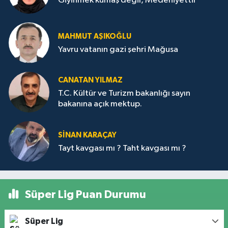
Giyinmek kumaş değil, Medeniyettir
MAHMUT AŞIKOĞLU
Yavru vatanın gazi şehri Mağusa
CANATAN YILMAZ
T.C. Kültür ve Turizm bakanlığı sayın
bakanına açık mektup.
SİNAN KARAÇAY
Tayt kavgası mı ? Taht kavgası mı ?
Süper Lig Puan Durumu
Süper Lig