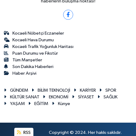
haberlerin buluşma noktası!
Kocaeli Nöbetçi Eczaneler
Kocaeli Hava Durumu
Kocaeli Trafik Yoğunluk Haritası
Puan Durumu ve Fikstür
Tüm Manşetler
Son Dakika Haberleri
Haber Arşivi
GÜNDEM
BİLİM TEKNOLOJİ
KARİYER
SPOR
KÜLTÜR SANAT
EKONOMİ
SİYASET
SAĞLIK
YAŞAM
EĞİTİM
Künye
RSS
Copyright © 2024. Her hakkı saklıdır.