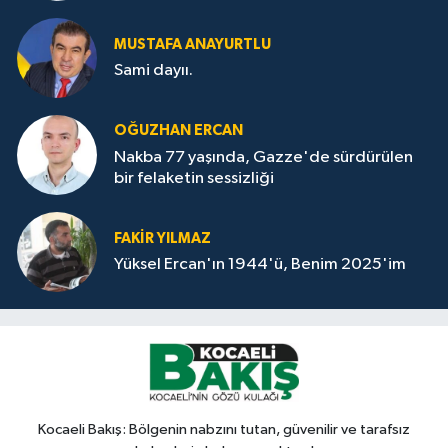
MUSTAFA ANAYURTLU
Sami dayıı.
OĞUZHAN ERCAN
Nakba 77 yaşında, Gazze'de sürdürülen
bir felaketin sessizliği
FAKİR YILMAZ
Yüksel Ercan'ın 1944'ü, Benim 2025'im
Kocaeli Bakış: Bölgenin nabzını tutan, güvenilir ve tarafsız