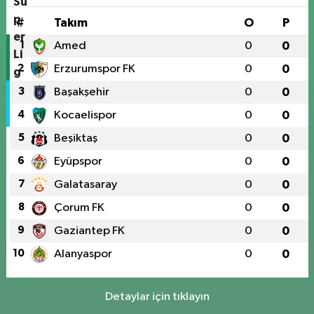
#
Takım
O
P
1
Amed
0
0
2
Erzurumspor FK
0
0
3
Başakşehir
0
0
4
Kocaelispor
0
0
5
Beşiktaş
0
0
6
Eyüpspor
0
0
7
Galatasaray
0
0
8
Çorum FK
0
0
9
Gaziantep FK
0
0
10
Alanyaspor
0
0
Detaylar için tıklayın