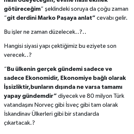
nasıl ödeyeceğim, evime nasıl ekmek
götüreceğim
” şeklindeki soruya da çoğu zaman
“
git derdini Marko Paşaya anlat”
cevabı gelir.
Bu işler ne zaman düzelecek..?..
Hangisi siyasi yapı çektiğimiz bu eziyete son
verecek..?
“
Bu ülkenin gerçek gündemi sadece ve
sadece Ekonomidir, Ekonomiye bağlı olarak
İşsizliktir,bunların dışında ne varsa tamamı
yapay gündemdir”
diyecek ve 80 milyon Türk
vatandaşını Norveç gibi İsveç gibi tam olarak
İskandinav Ülkerleri gibi bir standarda
çıkartacak.?