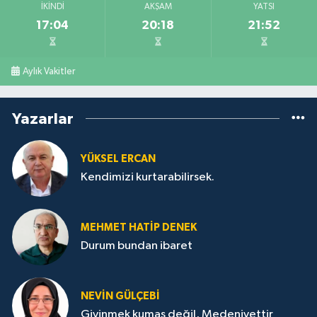
İKINDI
AKŞAM
YATSI
17:04
20:18
21:52
Aylık Vakitler
Yazarlar
YÜKSEL ERCAN
Kendimizi kurtarabilirsek.
MEHMET HATİP DENEK
Durum bundan ibaret
NEVİN GÜLÇEBİ
Giyinmek kumaş değil, Medeniyettir