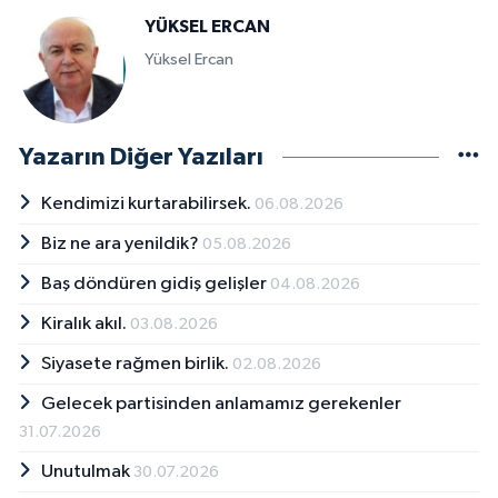
YÜKSEL ERCAN
Yüksel Ercan
Yazarın Diğer Yazıları
Kendimizi kurtarabilirsek.
06.08.2026
Biz ne ara yenildik?
05.08.2026
Baş döndüren gidiş gelişler
04.08.2026
Kiralık akıl.
03.08.2026
Siyasete rağmen birlik.
02.08.2026
Gelecek partisinden anlamamız gerekenler
31.07.2026
Unutulmak
30.07.2026