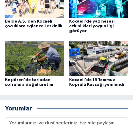
Belde A.Ş.'den Kocaeli
Kocaeli'de yaz neşesi
çocuklara eğlenceli etkinlik
etkinlikleri yoğun ilgi
görüyor
Keçiören'de tarladan
Kocaeli'de 15 Temmuz
sofralara doğal üretim
Köprülü Kavşağı yenilendi
Yorumlar