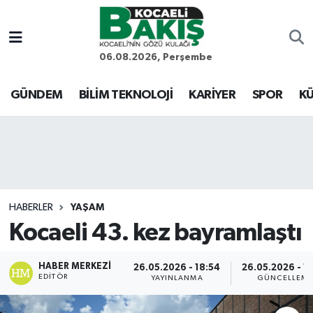
Kocaeli Nöbetçi Eczaneler
06.08.2026, Perşembe
Kocaeli Hava Durumu
GÜNDEM
BİLİM TEKNOLOJİ
KARİYER
SPOR
KÜ
Kocaeli Trafik Yoğunluk Haritası
Süper Lig Puan Durumu ve Fikstür
Tüm Manşetler
HABERLER
YAŞAM
Kocaeli 43. kez bayramlaştı
Son Dakika Haberleri
Haber Arşivi
HABER MERKEZI
26.05.2026 - 18:54
26.05.2026 - 1
EDITÖR
YAYINLANMA
GÜNCELLEM