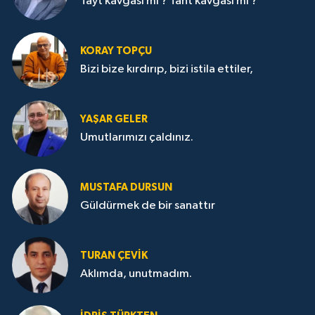
Tayt kavgası mı ? Taht kavgası mı ?
KORAY TOPÇU
Bizi bize kırdırıp, bizi istila ettiler,
YAŞAR GELER
Umutlarımızı çaldınız.
MUSTAFA DURSUN
Güldürmek de bir sanattır
TURAN ÇEVİK
Aklımda, unutmadım.