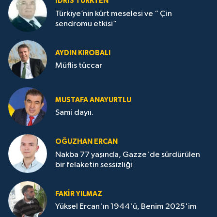
İDRİS TÜRKTEN
Türkiye’nin kürt meselesi ve “ Çin
sendromu etkisi”
AYDIN KIROBALI
Müflis tüccar
MUSTAFA ANAYURTLU
Sami dayıı.
OĞUZHAN ERCAN
Nakba 77 yaşında, Gazze'de sürdürülen
bir felaketin sessizliği
FAKİR YILMAZ
Yüksel Ercan'ın 1944'ü, Benim 2025'im