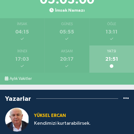
İmsak Namazı
İMSAK
GÜNEŞ
ÖĞLE
04:15
05:55
13:11
İKINDI
AKŞAM
YATSI
17:03
20:17
21:51
Aylık Vakitler
Yazarlar
YÜKSEL ERCAN
Kendimizi kurtarabilirsek.