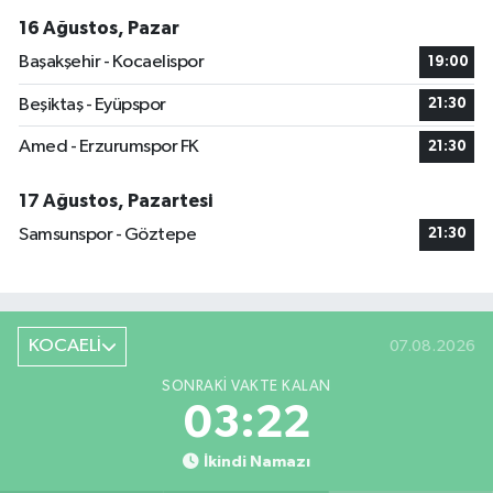
16 Ağustos, Pazar
Başakşehir - Kocaelispor
19:00
Beşiktaş - Eyüpspor
21:30
Amed - Erzurumspor FK
21:30
17 Ağustos, Pazartesi
Samsunspor - Göztepe
21:30
KOCAELİ
07.08.2026
SONRAKI VAKTE KALAN
03:21
İkindi Namazı