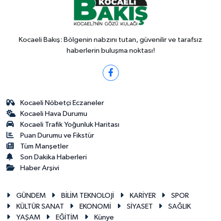
Kocaeli Bakış: Bölgenin nabzını tutan, güvenilir ve tarafsız
haberlerin buluşma noktası!
Kocaeli Nöbetçi Eczaneler
Kocaeli Hava Durumu
Kocaeli Trafik Yoğunluk Haritası
Puan Durumu ve Fikstür
Tüm Manşetler
Son Dakika Haberleri
Haber Arşivi
GÜNDEM
BİLİM TEKNOLOJİ
KARİYER
SPOR
KÜLTÜR SANAT
EKONOMİ
SİYASET
SAĞLIK
YAŞAM
EĞİTİM
Künye