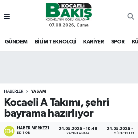
Kocaeli Nöbetçi Eczaneler
07.08.2026, Cuma
Kocaeli Hava Durumu
GÜNDEM
BİLİM TEKNOLOJİ
KARİYER
SPOR
KÜ
Kocaeli Trafik Yoğunluk Haritası
Süper Lig Puan Durumu ve Fikstür
Tüm Manşetler
HABERLER
YAŞAM
Kocaeli A Takımı, şehri
Son Dakika Haberleri
bayrama hazırlıyor
Haber Arşivi
HABER MERKEZI
24.05.2026 - 10:49
24.05.2026 - 1
EDITÖR
YAYINLANMA
GÜNCELLEM