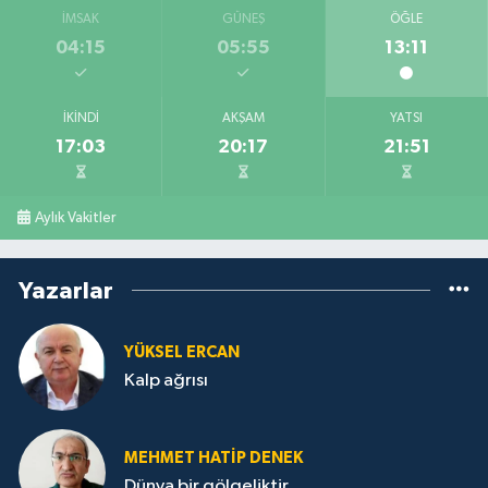
İMSAK
GÜNEŞ
ÖĞLE
04:15
05:55
13:11
İKINDI
AKŞAM
YATSI
17:03
20:17
21:51
Aylık Vakitler
Yazarlar
YÜKSEL ERCAN
Kalp ağrısı
MEHMET HATİP DENEK
Dünya bir gölgeliktir.