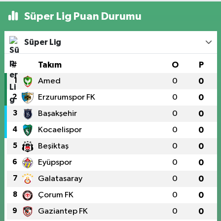
Süper Lig Puan Durumu
Süper Lig
#
Takım
O
P
1
Amed
0
0
2
Erzurumspor FK
0
0
3
Başakşehir
0
0
4
Kocaelispor
0
0
5
Beşiktaş
0
0
6
Eyüpspor
0
0
7
Galatasaray
0
0
8
Çorum FK
0
0
9
Gaziantep FK
0
0