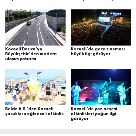
Kocaeli Darıca'ya
Kocaeli'de gece sineması
Büyükşehir'den modern
büyük ilgi görüyor
ulaşım yatırımı
Belde A.Ş.'den Kocaeli
Kocaeli'de yaz neşesi
çocuklara eğlenceli etkinlik
etkinlikleri yoğun ilgi
görüyor