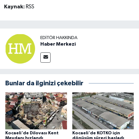
Kaynak:
RSS
EDITÖR HAKKINDA
Haber Merkezi
Bunlar da ilginizi çekebilir
Kocaeli'de Dilovası Kent
Kocaeli'de KOTKO için
Meydanı hızlandı
dönüşüm süreci başladı