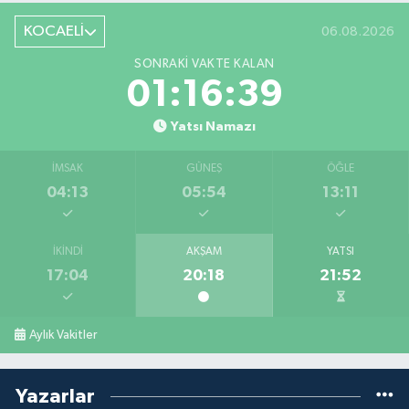
KOCAELİ
06.08.2026
SONRAKI VAKTE KALAN
01:16:38
Yatsı Namazı
İMSAK
GÜNEŞ
ÖĞLE
04:13
05:54
13:11
İKINDI
AKŞAM
YATSI
17:04
20:18
21:52
Aylık Vakitler
Yazarlar