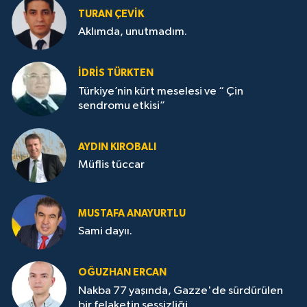
TURAN ÇEVİK
Aklımda, unutmadım.
İDRİS TÜRKTEN
Türkiye’nin kürt meselesi ve “ Çin
sendromu etkisi”
AYDIN KIROBALI
Müflis tüccar
MUSTAFA ANAYURTLU
Sami dayıı.
OĞUZHAN ERCAN
Nakba 77 yaşında, Gazze'de sürdürülen
bir felaketin sessizliği