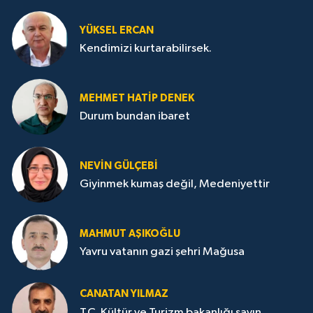
YÜKSEL ERCAN
Kendimizi kurtarabilirsek.
MEHMET HATİP DENEK
Durum bundan ibaret
NEVİN GÜLÇEBİ
Giyinmek kumaş değil, Medeniyettir
MAHMUT AŞIKOĞLU
Yavru vatanın gazi şehri Mağusa
CANATAN YILMAZ
T.C. Kültür ve Turizm bakanlığı sayın