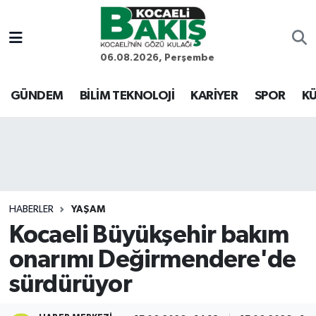
Kocaeli Nöbetçi Eczaneler
06.08.2026, Perşembe
Kocaeli Hava Durumu
GÜNDEM
BİLİM TEKNOLOJİ
KARİYER
SPOR
KÜ
Kocaeli Trafik Yoğunluk Haritası
Süper Lig Puan Durumu ve Fikstür
Tüm Manşetler
HABERLER
YAŞAM
Kocaeli Büyükşehir bakım
Son Dakika Haberleri
onarımı Değirmendere'de
Haber Arşivi
sürdürüyor