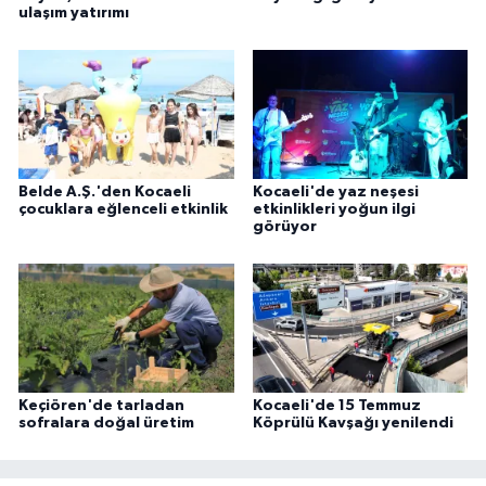
ulaşım yatırımı
Belde A.Ş.'den Kocaeli
Kocaeli'de yaz neşesi
çocuklara eğlenceli etkinlik
etkinlikleri yoğun ilgi
görüyor
Keçiören'de tarladan
Kocaeli'de 15 Temmuz
sofralara doğal üretim
Köprülü Kavşağı yenilendi