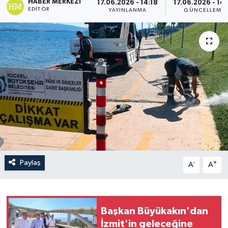
HABER MERKEZI
17.06.2026 - 14:18
17.06.2026 - 14
EDITÖR
YAYINLANMA
GÜNCELLEME
Paylaş
-
+
A
A
Başkan Büyükakın'dan
İzmit'in geleceğine