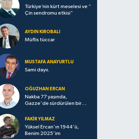
Türkiye’nin kürt meselesi ve “
Çin sendromu etkisi”
AYDIN KIROBALI
Müflis tüccar
MUSTAFA ANAYURTLU
Sami dayıı.
OĞUZHAN ERCAN
Nakba 77 yaşında,
Gazze'de sürdürülen bir
felaketin sessizliği
FAKİR YILMAZ
Yüksel Ercan'ın 1944'ü,
Benim 2025'im