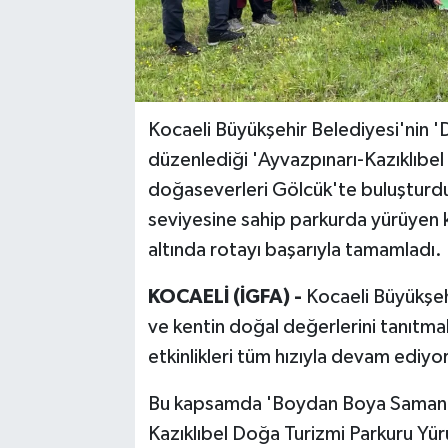
Kocaeli Büyükşehir Belediyesi'nin '
düzenlediği 'Ayvazpınarı-Kazıklıbe
doğaseverleri Gölcük'te buluşturdu
seviyesine sahip parkurda yürüyen k
altında rotayı başarıyla tamamladı.
KOCAELİ (İGFA) -
Kocaeli Büyükşeh
ve kentin doğal değerlerini tanıtm
etkinlikleri tüm hızıyla devam ediyor
Bu kapsamda 'Boydan Boya Samanlı D
Kazıklıbel Doğa Turizmi Parkuru Yür