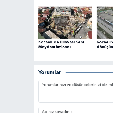
Kocaeli'de Dilovası Kent
Kocaeli'
Meydanı hızlandı
dönüşüm 
Yorumlar