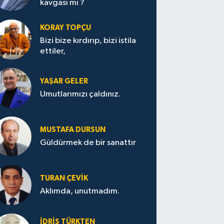
kavgası mı ?
KORAY TOPÇU
Bizi bize kırdırıp, bizi istila
ettiler,
YAŞAR GELER
Umutlarımızı çaldınız.
MUSTAFA DURSUN
Güldürmek de bir sanattır
TURAN ÇEVİK
Aklımda, unutmadım.
İDRİS TÜRKTEN