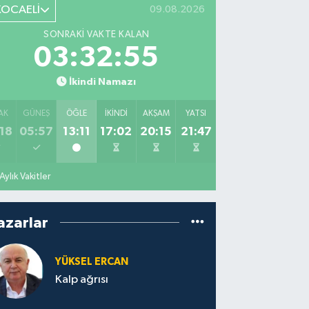
KOCAELİ
09.08.2026
SONRAKI VAKTE KALAN
03:32:54
İkindi Namazı
AK
GÜNEŞ
ÖĞLE
İKINDI
AKŞAM
YATSI
18
05:57
13:11
17:02
20:15
21:47
Aylık Vakitler
azarlar
YÜKSEL ERCAN
Kalp ağrısı