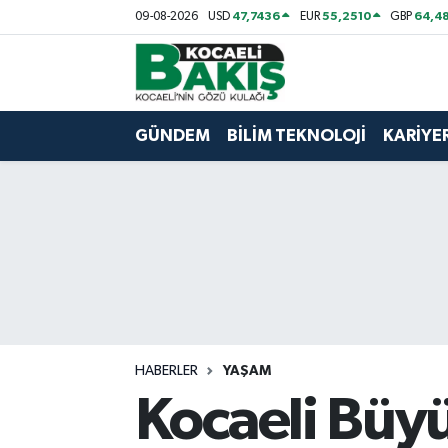
47,7436
55,2510
64,48
09-08-2026
USD
EUR
GBP
Kocaeli Nöbetçi Eczaneler
Kocaeli Hava Durumu
GÜNDEM
BİLİM TEKNOLOJİ
KARİYE
Kocaeli Trafik Yoğunluk Haritası
Süper Lig Puan Durumu ve Fikstür
Tüm Manşetler
Son Dakika Haberleri
HABERLER
YAŞAM
Haber Arşivi
Kocaeli Büy