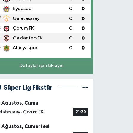
6
Eyüpspor
0
0
7
Galatasaray
0
0
8
Çorum FK
0
0
9
Gaziantep FK
0
0
0
Alanyaspor
0
0
Detaylar için tıklayın
Süper Lig Fikstür
4 Ağustos, Cuma
latasaray - Çorum FK
21:30
5 Ağustos, Cumartesi