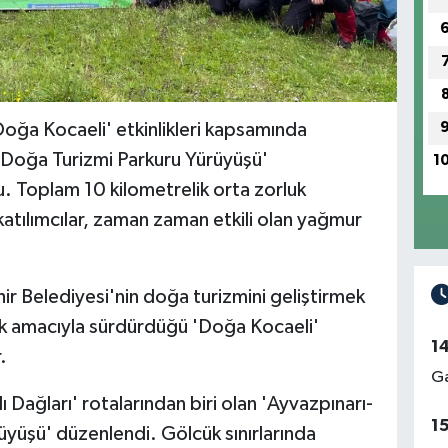
Doğa Kocaeli' etkinlikleri kapsamında
l Doğa Turizmi Parkuru Yürüyüşü'
1
. Toplam 10 kilometrelik orta zorluk
atılımcılar, zaman zaman etkili olan yağmur
ir Belediyesi'nin doğa turizmini geliştirmek
ak amacıyla sürdürdüğü 'Doğa Kocaeli'
1
.
Ga
ağları' rotalarından biri olan 'Ayvazpınarı-
1
üyüşü' düzenlendi. Gölcük sınırlarında