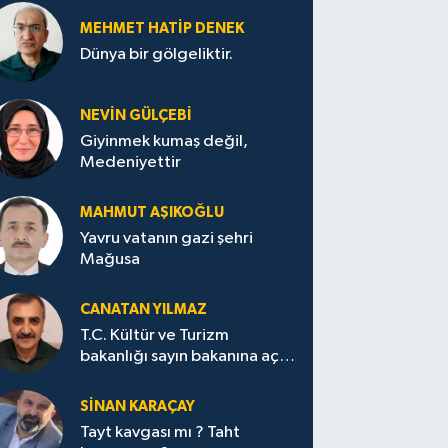
MEHMET HATİP DENEK
Dünya bir gölgeliktir.
NEVİN GÜLÇEBİ
Giyinmek kumaş değil,
Medeniyettir
MAHMUT AŞIKOĞLU
Yavru vatanın gazi şehri
Mağusa
CANATAN YILMAZ
T.C. Kültür ve Turizm
bakanlığı sayın bakanına açık
mektup.
SİNAN KARAÇAY
Tayt kavgası mı ? Taht