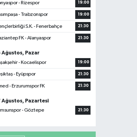
nyaspor - Rizespor
19:00
sımpaşa - Trabzonspor
19:00
nçlerbirliği S.K. - Fenerbahçe
21:30
ziantep FK - Alanyaspor
21:30
6 Ağustos, Pazar
şakşehir - Kocaelispor
19:00
şiktaş - Eyüpspor
21:30
ed - Erzurumspor FK
21:30
7 Ağustos, Pazartesi
msunspor - Göztepe
21:30