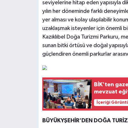
seviyelerine hitap eden yapısıyla d
yılın her döneminde farklı deneyimler
yer alması ve kolay ulaşılabilir kon
uzaklaşmak isteyenler için önemli bi
Kazıklıbel Doğa Turizmi Parkuru, mev
sunan bitki örtüsü ve doğal yapısıyl
güçlendiren önemli parkurlar arasın
BİK'ten gaze
mevzuat eği
İçeriği Görünt
BÜYÜKYŞEHİR'DEN DOĞA TURİZ