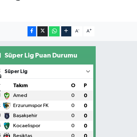
-
+
A
A
Süper Lig Puan Durumu
Süper Lig
#
Takım
O
P
1
Amed
0
0
2
Erzurumspor FK
0
0
3
Başakşehir
0
0
4
Kocaelispor
0
0
5
Beşiktaş
0
0