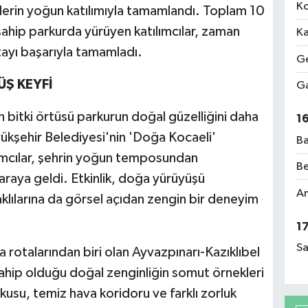
Ko
rlerin yoğun katılımıyla tamamlandı. Toplam 10
sahip parkurda yürüyen katılımcılar, zaman
Ka
tayı başarıyla tamamladı.
Ge
Ş KEYFİ
Ga
n bitki örtüsü parkurun doğal güzelliğini daha
1
yükşehir Belediyesi'nin 'Doğa Kocaeli'
Ba
ılımcılar, şehrin yoğun temposundan
Be
 araya geldi. Etkinlik, doğa yürüyüşü
Am
aklılarına da görsel açıdan zengin bir deneyim
1
Sa
rotalarından biri olan Ayvazpınarı-Kazıklıbel
ahip olduğu doğal zenginliğin somut örnekleri
kusu, temiz hava koridoru ve farklı zorluk