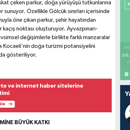
ikkat çeken parkur, doğa yürüyüşü tutkunlarına
 sunuyor. Özellikle Gölcük sınırları içerisinde
umuyla öne çıkan parkur, şehir hayatından
r kaçış noktası oluşturuyor. Ayvazpınarı-
simsel değişimlerle birlikte farklı manzaralar
a Kocaeli'nin doğa turizmi potansiyelini
İMS
da gösteriliyor.
04:
te ve internet haber sitelerine
timi
Y
üle
MİNE BÜYÜK KATKI