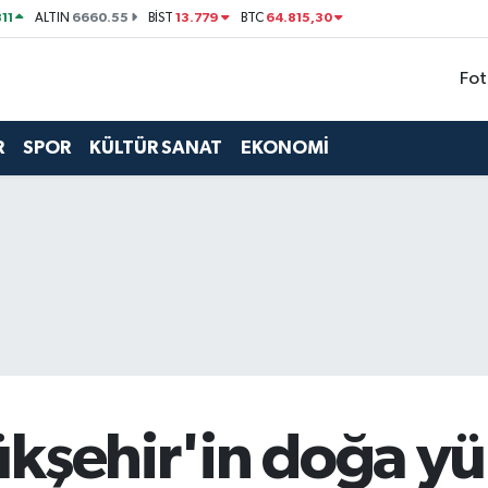
11
6660.55
13.779
64.815,30
ALTIN
BİST
BTC
Fot
R
SPOR
KÜLTÜR SANAT
EKONOMİ
ükşehir'in doğa y