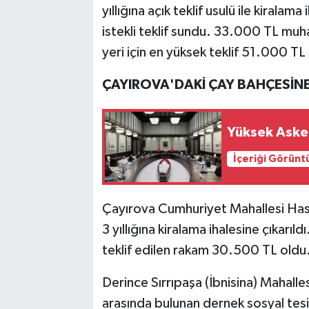
yıllığına açık teklif usulü ile kiralama
istekli teklif sundu. 33.000 TL muha
yeri için en yüksek teklif 51.000 TL 
ÇAYIROVA'DAKİ ÇAY BAHÇESİNE 
Yüksek Asker
İçeriği Görünt
Çayırova Cumhuriyet Mahallesi Has
3 yıllığına kiralama ihalesine çıkarıld
teklif edilen rakam 30.500 TL oldu
Derince Sırrıpaşa (İbnisina) Mahalle
arasında bulunan dernek sosyal tesis y