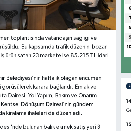
men toplantısında vatandaşın sağlığı ve
örüşüldü. Bu kapsamda trafik düzenini bozan
1
ş ürün satan 23 markete ise 85.215 TL idari
ir Belediyesi'nin haftalık olağan encümen
görüşülerek karara bağlandı. Emlak ve
bıta Dairesi, Yol Yapım, Bakım ve Onarım
1
 ve Kentsel Dönüşüm Dairesi'nin gündem
Ga
 kiralama ihaleleri de düzenledi.
1
esi'nde bulunan balık ekmek satış yeri 3