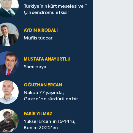
Türkiye’nin kürt meselesi ve “
Çin sendromu etkisi”
AYDIN KIROBALI
Müflis tüccar
MUSTAFA ANAYURTLU
Sami dayıı.
OĞUZHAN ERCAN
Nakba 77 yaşında,
Gazze'de sürdürülen bir
felaketin sessizliği
FAKİR YILMAZ
Yüksel Ercan'ın 1944'ü,
Benim 2025'im