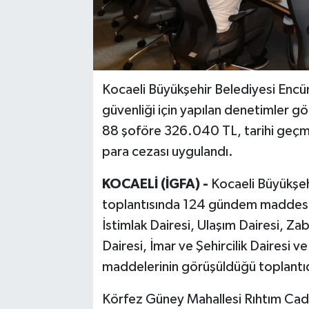
Kocaeli Büyükşehir Belediyesi Encü
güvenliği için yapılan denetimler g
88 şoföre 326.040 TL, tarihi geçmi
para cezası uygulandı.
KOCAELİ (İGFA) -
Kocaeli Büyükşeh
toplantısında 124 gündem maddesi 
İstimlak Dairesi, Ulaşım Dairesi, Za
Dairesi, İmar ve Şehircilik Dairesi
maddelerinin görüşüldüğü toplantıda
Körfez Güney Mahallesi Rıhtım Cadd