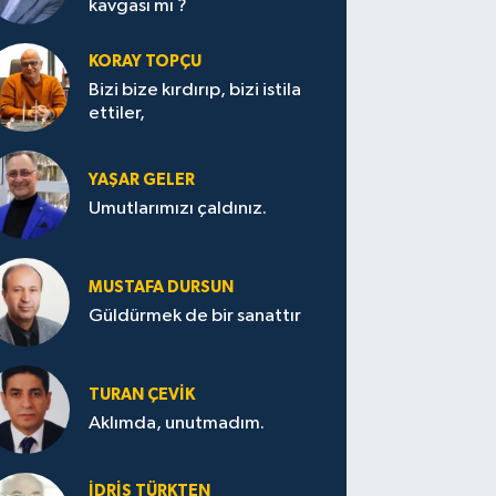
kavgası mı ?
KORAY TOPÇU
Bizi bize kırdırıp, bizi istila
ettiler,
YAŞAR GELER
Umutlarımızı çaldınız.
MUSTAFA DURSUN
Güldürmek de bir sanattır
TURAN ÇEVİK
Aklımda, unutmadım.
İDRİS TÜRKTEN