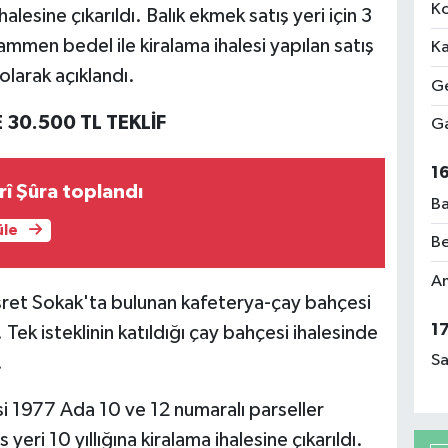
Ko
 ihalesine çıkarıldı. Balık ekmek satış yeri için 3
mmen bedel ile kiralama ihalesi yapılan satış
Ka
olarak açıklandı.
Ge
30.500 TL TEKLİF
Ga
1
î Şûra toplandı
Ba
üle
Be
Am
ret Sokak'ta bulunan kafeterya-çay bahçesi
1
ı. Tek isteklinin katıldığı çay bahçesi ihalesinde
Sa
.
si 1977 Ada 10 ve 12 numaralı parseller
eri 10 yıllığına kiralama ihalesine çıkarıldı.