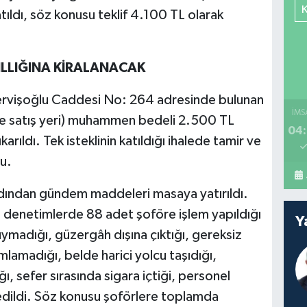
katıldı, söz konusu teklif 4.100 TL olarak
YILLIĞINA KİRALANACAK
Dervişoğlu Caddesi No: 264 adresinde bulunan
İMS
 ve satış yeri) muhammen bedeli 2.500 TL
04:
ıkarıldı. Tek isteklinin katıldığı ihalede tamir ve
du.
rdından gündem maddeleri masaya yatırıldı.
n denetimlerde 88 adet şoföre işlem yapıldığı
Y
 uymadığı, güzergâh dışına çıktığı, gereksiz
amadığı, belde harici yolcu taşıdığı,
, sefer sırasında sigara içtiği, personel
 edildi. Söz konusu şoförlere toplamda