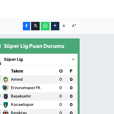
-
+
A
A
Süper Lig Puan Durumu
Süper Lig
#
Takım
O
P
1
Amed
0
0
2
Erzurumspor FK
0
0
3
Başakşehir
0
0
4
Kocaelispor
0
0
5
Beşiktaş
0
0