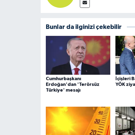
Bunlar da ilginizi çekebilir
Cumhurbaşkanı
İçişleri 
Erdoğan'dan 'Terörsüz
YÖK ziya
Türkiye' mesajı