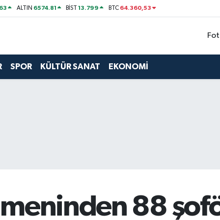
63
6574.81
13.799
64.360,53
ALTIN
BİST
BTC
Fot
R
SPOR
KÜLTÜR SANAT
EKONOMİ
ümeninden 88 şofö