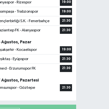
nyaspor - Rizespor
19:00
sımpaşa - Trabzonspor
19:00
nçlerbirliği S.K. - Fenerbahçe
21:30
ziantep FK - Alanyaspor
21:30
6 Ağustos, Pazar
şakşehir - Kocaelispor
19:00
şiktaş - Eyüpspor
21:30
ed - Erzurumspor FK
21:30
7 Ağustos, Pazartesi
msunspor - Göztepe
21:30