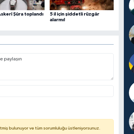
skerî Şûra toplandı
5 il için şiddetli rüzgâr
alarmı!
tmiş bulunuyor ve tüm sorumluluğu üstleniyorsunuz.