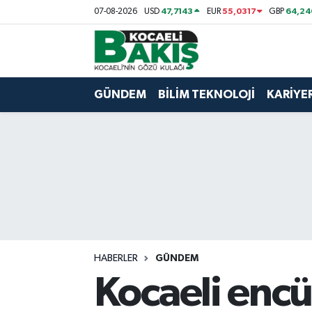
47,7143
55,0317
64,24
07-08-2026
USD
EUR
GBP
Kocaeli Nöbetçi Eczaneler
Kocaeli Hava Durumu
GÜNDEM
BİLİM TEKNOLOJİ
KARİYE
Kocaeli Trafik Yoğunluk Haritası
Süper Lig Puan Durumu ve Fikstür
Tüm Manşetler
Son Dakika Haberleri
HABERLER
GÜNDEM
Haber Arşivi
Kocaeli enc