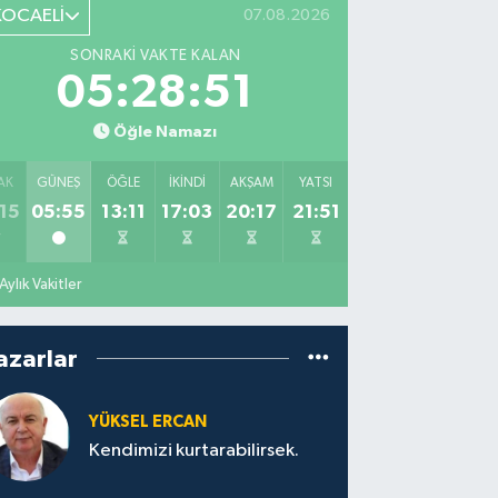
KOCAELİ
07.08.2026
SONRAKI VAKTE KALAN
05:28:50
Öğle Namazı
AK
GÜNEŞ
ÖĞLE
İKINDI
AKŞAM
YATSI
15
05:55
13:11
17:03
20:17
21:51
Aylık Vakitler
azarlar
YÜKSEL ERCAN
Kendimizi kurtarabilirsek.