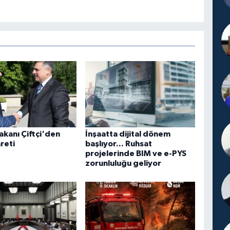
Bakanı Çiftçi'den
İnşaatta dijital dönem
reti
başlıyor... Ruhsat
projelerinde BIM ve e-PYS
zorunluluğu geliyor