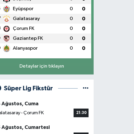
6
Eyüpspor
0
0
7
Galatasaray
0
0
8
Çorum FK
0
0
9
Gaziantep FK
0
0
0
Alanyaspor
0
0
Detaylar için tıklayın
Süper Lig Fikstür
4 Ağustos, Cuma
latasaray - Çorum FK
21:30
5 Ağustos, Cumartesi