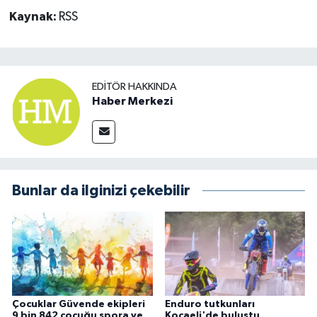
Kaynak:
RSS
EDITÖR HAKKINDA
Haber Merkezi
Bunlar da ilginizi çekebilir
Çocuklar Güvende ekipleri
Enduro tutkunları
9 bin 842 çocuğu spora ve
Kocaeli'de buluştu