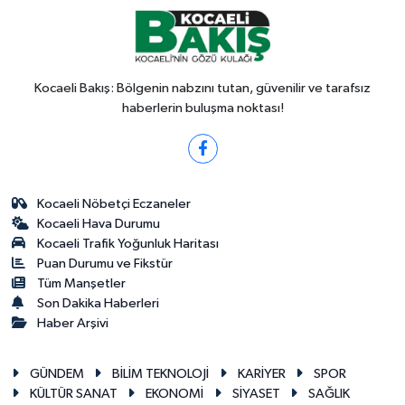
Kocaeli Bakış: Bölgenin nabzını tutan, güvenilir ve tarafsız
haberlerin buluşma noktası!
Kocaeli Nöbetçi Eczaneler
Kocaeli Hava Durumu
Kocaeli Trafik Yoğunluk Haritası
Puan Durumu ve Fikstür
Tüm Manşetler
Son Dakika Haberleri
Haber Arşivi
GÜNDEM
BİLİM TEKNOLOJİ
KARİYER
SPOR
KÜLTÜR SANAT
EKONOMİ
SİYASET
SAĞLIK