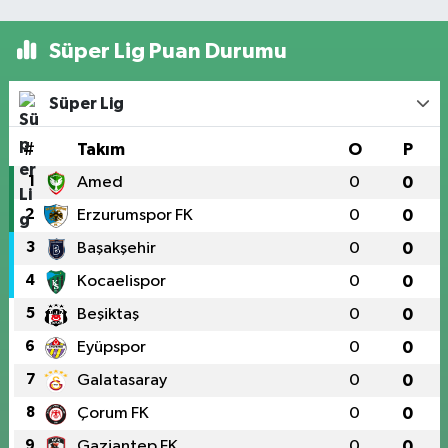
Süper Lig Puan Durumu
Süper Lig
#
Takım
O
P
1
Amed
0
0
2
Erzurumspor FK
0
0
3
Başakşehir
0
0
4
Kocaelispor
0
0
5
Beşiktaş
0
0
6
Eyüpspor
0
0
7
Galatasaray
0
0
8
Çorum FK
0
0
9
Gaziantep FK
0
0