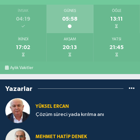
İMSAK
GÜNEŞ
ÖĞLE
04:19
05:58
13:11
İKINDI
AKŞAM
YATSI
17:02
20:13
21:45
Aylık Vakitler
Yazarlar
YÜKSEL ERCAN
Çözüm süreci yada kırılma anı
MEHMET HATİP DENEK