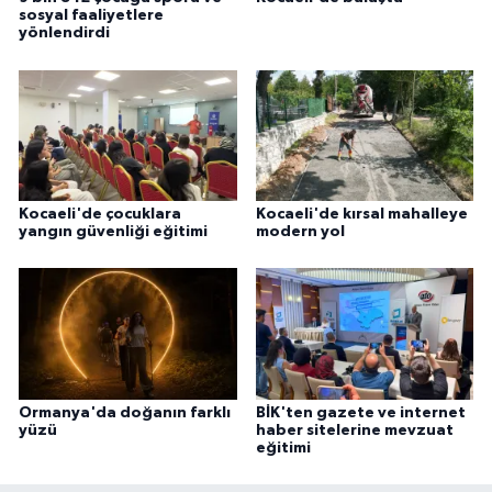
sosyal faaliyetlere
yönlendirdi
Kocaeli'de çocuklara
Kocaeli'de kırsal mahalleye
yangın güvenliği eğitimi
modern yol
Ormanya'da doğanın farklı
BİK'ten gazete ve internet
yüzü
haber sitelerine mevzuat
eğitimi