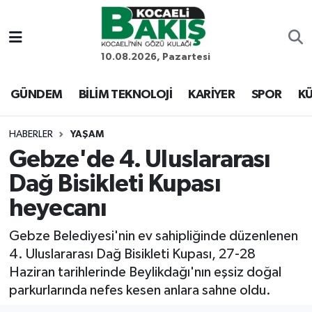
Kocaeli Nöbetçi Eczaneler
10.08.2026, Pazartesi
Kocaeli Hava Durumu
GÜNDEM
BİLİM TEKNOLOJİ
KARİYER
SPOR
KÜ
Kocaeli Trafik Yoğunluk Haritası
HABERLER
YAŞAM
Gebze'de 4. Uluslararası
Süper Lig Puan Durumu ve Fikstür
Dağ Bisikleti Kupası
Tüm Manşetler
heyecanı
Son Dakika Haberleri
Gebze Belediyesi'nin ev sahipliğinde düzenlenen
4. Uluslararası Dağ Bisikleti Kupası, 27-28
Haber Arşivi
Haziran tarihlerinde Beylikdağı'nın eşsiz doğal
parkurlarında nefes kesen anlara sahne oldu.