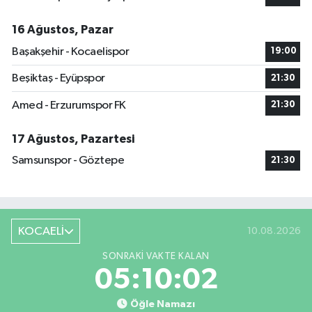
16 Ağustos, Pazar
Başakşehir - Kocaelispor
19:00
Beşiktaş - Eyüpspor
21:30
Amed - Erzurumspor FK
21:30
17 Ağustos, Pazartesi
Samsunspor - Göztepe
21:30
KOCAELİ
10.08.2026
SONRAKI VAKTE KALAN
05:10:01
Öğle Namazı