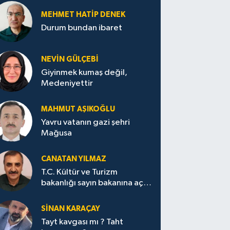
MEHMET HATİP DENEK
Durum bundan ibaret
NEVİN GÜLÇEBİ
Giyinmek kumaş değil,
Medeniyettir
MAHMUT AŞIKOĞLU
Yavru vatanın gazi şehri
Mağusa
CANATAN YILMAZ
T.C. Kültür ve Turizm
bakanlığı sayın bakanına açık
mektup.
SİNAN KARAÇAY
Tayt kavgası mı ? Taht