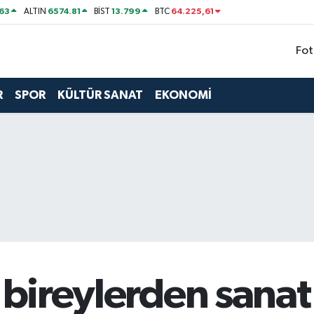
63
6574.81
13.799
64.225,61
ALTIN
BİST
BTC
Fot
R
SPOR
KÜLTÜR SANAT
EKONOMİ
l bireylerden sanat