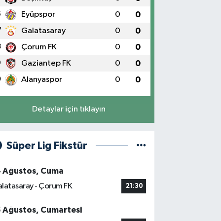
6
Eyüpspor
0
0
7
Galatasaray
0
0
8
Çorum FK
0
0
9
Gaziantep FK
0
0
0
Alanyaspor
0
0
Detaylar için tıklayın
Süper Lig Fikstür
4 Ağustos, Cuma
latasaray - Çorum FK
21:30
5 Ağustos, Cumartesi