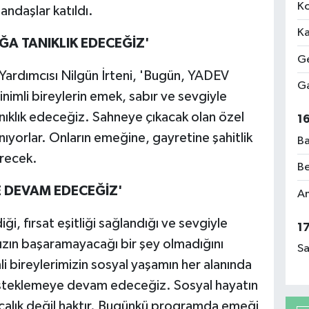
Ko
tandaşlar katıldı.
Ka
ĞA TANIKLIK EDECEĞİZ'
Ge
Yardımcısı Nilgün İrteni, 'Bugün, YADEV
Ga
nimli bireylerin emek, sabır ve sevgiyle
anıklık edeceğiz. Sahneye çıkacak olan özel
1
anıyorlar. Onların emeğine, gayretine şahitlik
Ba
recek.
Be
E DEVAM EDECEĞİZ'
Am
i, fırsat eşitliği sağlandığı ve sevgiyle
1
zın başaramayacağı bir şey olmadığını
Sa
i bireylerimizin sosyal yaşamın her alanında
desteklemeye devam edeceğiz. Sosyal hayatın
yrıcalık değil haktır. Bugünkü programda emeği