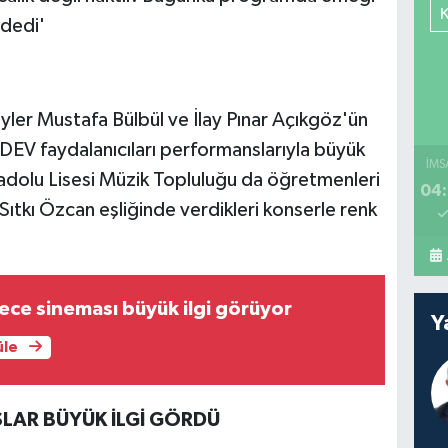
dedi'
yler Mustafa Bülbül ve İlay Pınar Açıkgöz'ün
DEV faydalanıcıları performanslarıyla büyük
İMS
nadolu Lisesi Müzik Topluluğu da öğretmenleri
04:
tkı Özcan eşliğinde verdikleri konserle renk
ece sineması büyük ilgi görüyor
Y
üle
LAR BÜYÜK İLGİ GÖRDÜ