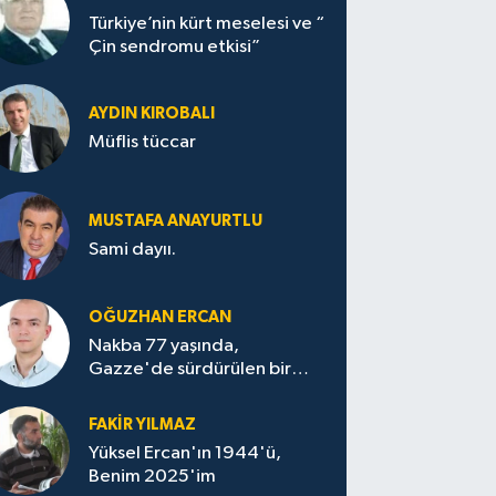
Türkiye’nin kürt meselesi ve “
Çin sendromu etkisi”
AYDIN KIROBALI
Müflis tüccar
MUSTAFA ANAYURTLU
Sami dayıı.
OĞUZHAN ERCAN
Nakba 77 yaşında,
Gazze'de sürdürülen bir
felaketin sessizliği
FAKİR YILMAZ
Yüksel Ercan'ın 1944'ü,
Benim 2025'im