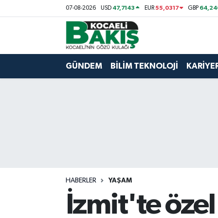
47,7143
55,0317
64,24
07-08-2026
USD
EUR
GBP
Kocaeli Nöbetçi Eczaneler
Kocaeli Hava Durumu
GÜNDEM
BİLİM TEKNOLOJİ
KARİYE
Kocaeli Trafik Yoğunluk Haritası
Süper Lig Puan Durumu ve Fikstür
Tüm Manşetler
Son Dakika Haberleri
HABERLER
YAŞAM
Haber Arşivi
İzmit'te öze