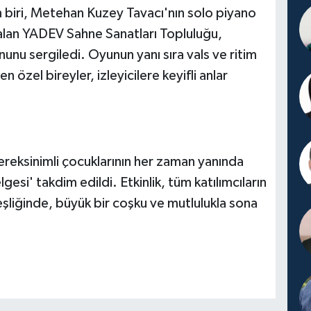
an biri, Metehan Kuzey Tavacı'nın solo piyano
alan YADEV Sahne Sanatları Topluluğu,
nunu sergiledi. Oyunun yanı sıra vals ve ritim
n özel bireyler, izleyicilere keyifli anlar
ereksinimli çocuklarının her zaman yanında
esi' takdim edildi. Etkinlik, tüm katılımcıların
eşliğinde, büyük bir coşku ve mutlulukla sona