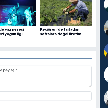
de yaz neşesi
Keçiören'de tarladan
eri yoğun ilgi
sofralara doğal üretim