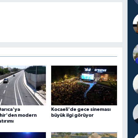
Darıca'ya
Kocaeli'de gece sineması
hir'den modern
büyük ilgi görüyor
atırımı