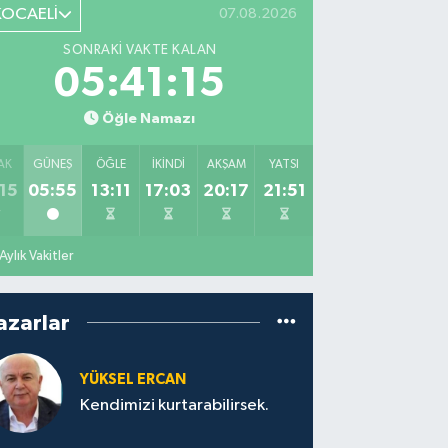
KOCAELİ
07.08.2026
SONRAKI VAKTE KALAN
05:41:14
Öğle Namazı
AK
GÜNEŞ
ÖĞLE
İKINDI
AKŞAM
YATSI
15
05:55
13:11
17:03
20:17
21:51
Aylık Vakitler
azarlar
YÜKSEL ERCAN
Kendimizi kurtarabilirsek.