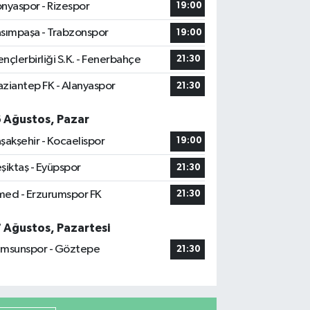
nyaspor - Rizespor
19:00
sımpaşa - Trabzonspor
19:00
nçlerbirliği S.K. - Fenerbahçe
21:30
ziantep FK - Alanyaspor
21:30
6 Ağustos, Pazar
şakşehir - Kocaelispor
19:00
şiktaş - Eyüpspor
21:30
ed - Erzurumspor FK
21:30
7 Ağustos, Pazartesi
msunspor - Göztepe
21:30