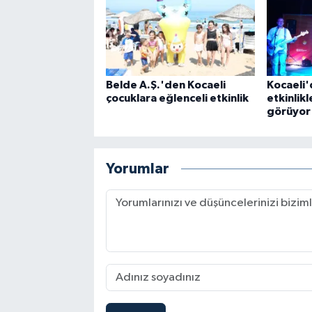
Belde A.Ş.'den Kocaeli
Kocaeli'
çocuklara eğlenceli etkinlik
etkinlikl
görüyor
Yorumlar