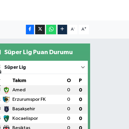
-
+
A
A
Süper Lig Puan Durumu
Süper Lig
#
Takım
O
P
1
Amed
0
0
2
Erzurumspor FK
0
0
3
Başakşehir
0
0
4
Kocaelispor
0
0
5
Beşiktaş
0
0