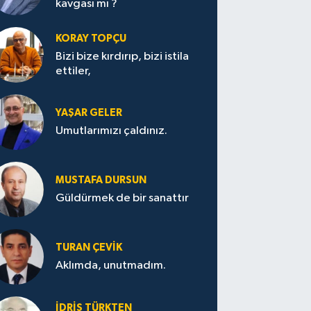
kavgası mı ?
KORAY TOPÇU
Bizi bize kırdırıp, bizi istila
ettiler,
YAŞAR GELER
Umutlarımızı çaldınız.
MUSTAFA DURSUN
Güldürmek de bir sanattır
TURAN ÇEVİK
Aklımda, unutmadım.
İDRİS TÜRKTEN