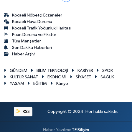
Kocaeli Nöbetçi Eczaneler
Kocaeli Hava Durumu
Kocaeli Trafik Yoğunluk Haritası
Puan Durumu ve Fikstür
Tüm Manşetler
Son Dakika Haberleri
Haber Arşivi
GÜNDEM
BİLİM TEKNOLOJİ
KARİYER
SPOR
KÜLTÜR SANAT
EKONOMİ
SİYASET
SAĞLIK
YAŞAM
EĞİTİM
Künye
RSS
Copyright © 2024. Her hakkı saklıdır.
Haber Yazılımı:
TE Bilişim