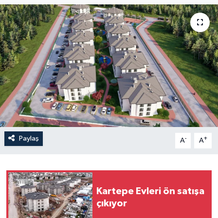
Paylaş
-
+
A
A
Kartepe Evleri ön satışa
çıkıyor