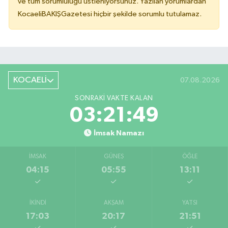
ve tüm sorumluluğu üstleniyorsunuz. Yazılan yorumlardan
KocaeliBAKIŞGazetesi hiçbir şekilde sorumlu tutulamaz.
KOCAELİ
07.08.2026
SONRAKI VAKTE KALAN
03:21:49
İmsak Namazı
İMSAK
GÜNEŞ
ÖĞLE
04:15
05:55
13:11
İKINDI
AKŞAM
YATSI
17:03
20:17
21:51