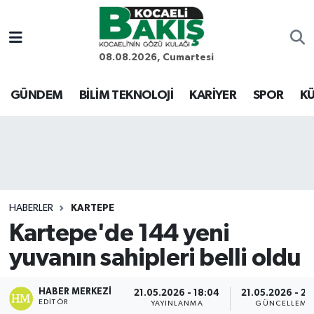
Kocaeli Nöbetçi Eczaneler
08.08.2026, Cumartesi
Kocaeli Hava Durumu
GÜNDEM
BİLİM TEKNOLOJİ
KARİYER
SPOR
KÜ
Kocaeli Trafik Yoğunluk Haritası
Süper Lig Puan Durumu ve Fikstür
Tüm Manşetler
HABERLER
KARTEPE
Kartepe'de 144 yeni
Son Dakika Haberleri
yuvanın sahipleri belli oldu
Haber Arşivi
HABER MERKEZI
21.05.2026 - 18:04
21.05.2026 - 22
EDITÖR
YAYINLANMA
GÜNCELLEME