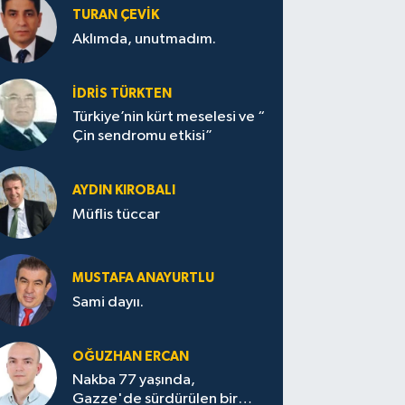
TURAN ÇEVİK
Aklımda, unutmadım.
İDRİS TÜRKTEN
Türkiye’nin kürt meselesi ve “
Çin sendromu etkisi”
AYDIN KIROBALI
Müflis tüccar
MUSTAFA ANAYURTLU
Sami dayıı.
OĞUZHAN ERCAN
Nakba 77 yaşında,
Gazze'de sürdürülen bir