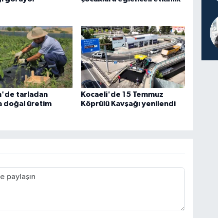
n'de tarladan
Kocaeli'de 15 Temmuz
a doğal üretim
Köprülü Kavşağı yenilendi