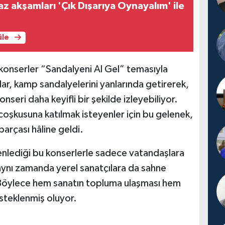
az akşamları 'Çık Dışarıya Oynayalım' ile
üle
 konserler “Sandalyeni Al Gel” temasıyla
r, kamp sandalyelerini yanlarında getirerek,
seri daha keyifli bir şekilde izleyebiliyor.
şkusuna katılmak isteyenler için bu gelenek,
parçası hâline geldi.
enlediği bu konserlerle sadece vatandaşlara
aynı zamanda yerel sanatçılara da sahne
 Böylece hem sanatın topluma ulaşması hem
esteklenmiş oluyor.