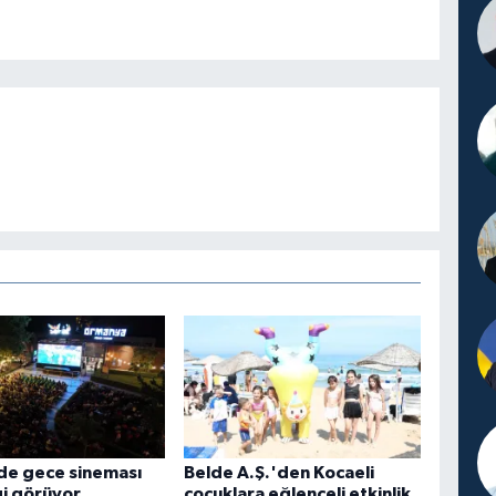
de gece sineması
Belde A.Ş.'den Kocaeli
gi görüyor
çocuklara eğlenceli etkinlik