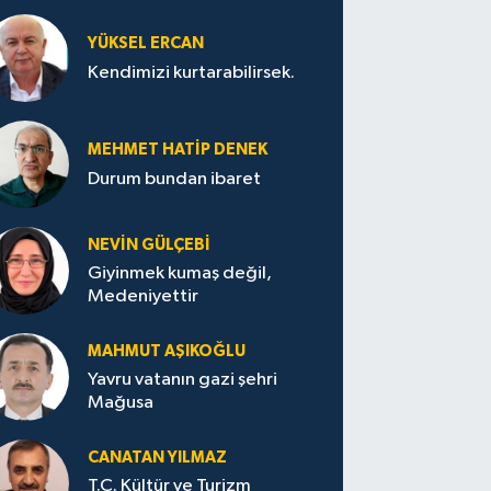
YÜKSEL ERCAN
Kendimizi kurtarabilirsek.
MEHMET HATİP DENEK
Durum bundan ibaret
NEVİN GÜLÇEBİ
Giyinmek kumaş değil,
Medeniyettir
MAHMUT AŞIKOĞLU
Yavru vatanın gazi şehri
Mağusa
CANATAN YILMAZ
T.C. Kültür ve Turizm