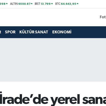
2398
6500.87
13.799
64.643,95
ALTIN
BİST
BTC
Fot
R
SPOR
KÜLTÜR SANAT
EKONOMİ
 İrade’de yerel san