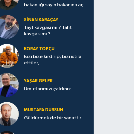
bakanlığı sayın bakanına açık
mektup.
SİNAN KARAÇAY
Tayt kavgası mı ? Taht
kavgası mı ?
KORAY TOPÇU
Bizi bize kırdırıp, bizi istila
ettiler,
YAŞAR GELER
Umutlarımızı çaldınız.
MUSTAFA DURSUN
Güldürmek de bir sanattır