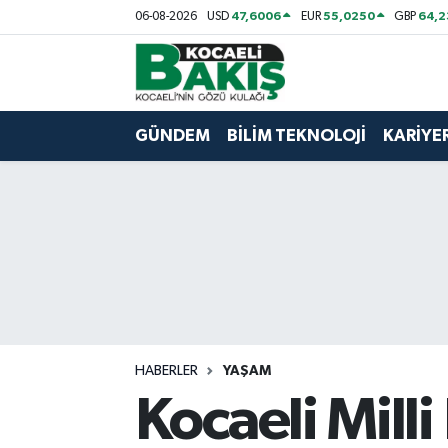
47,6006
55,0250
64,
06-08-2026
USD
EUR
GBP
Kocaeli Nöbetçi Eczaneler
Kocaeli Hava Durumu
GÜNDEM
BİLİM TEKNOLOJİ
KARİYE
Kocaeli Trafik Yoğunluk Haritası
Süper Lig Puan Durumu ve Fikstür
Tüm Manşetler
Son Dakika Haberleri
HABERLER
YAŞAM
Haber Arşivi
Kocaeli Milli