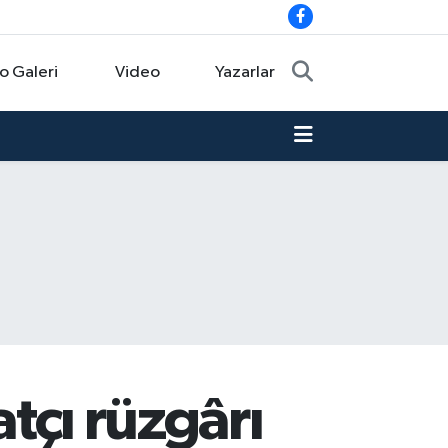
o Galeri
Video
Yazarlar
atçı rüzgârı