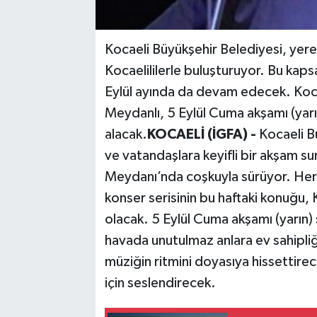
Kocaeli Büyükşehir Belediyesi, yere
Kocaelililerle buluşturuyor. Bu kap
Eylül ayında da devam edecek. Kocae
Meydanlı, 5 Eylül Cuma akşamı (yarı
alacak.
KOCAELİ (İGFA) -
Kocaeli B
ve vatandaşlara keyifli bir akşam sun
Meydanı’nda coşkuyla sürüyor. Her ha
konser serisinin bu haftaki konuğu, 
olacak. 5 Eylül Cuma akşamı (yarın)
havada unutulmaz anlara ev sahipliğ
müziğin ritmini doyasıya hissettirec
için seslendirecek.