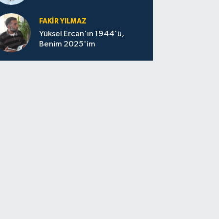
felaketin sessizliği
FAKİR YILMAZ
Yüksel Ercan'ın 1944'ü,
Benim 2025'im