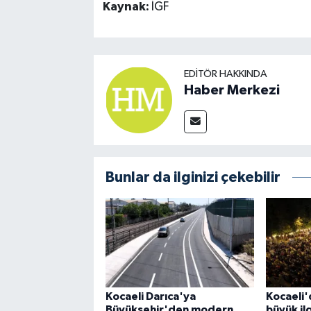
Kaynak:
İGF
EDITÖR HAKKINDA
Haber Merkezi
Bunlar da ilginizi çekebilir
Kocaeli Darıca'ya
Kocaeli'
Büyükşehir'den modern
büyük il