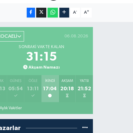
-
+
A
A
KOCAELİ
06.08.2026
SONRAKI VAKTE KALAN
31:14
Akşam Namazı
AK
GÜNEŞ
ÖĞLE
İKINDI
AKŞAM
YATSI
13
05:54
13:11
17:04
20:18
21:52
Aylık Vakitler
azarlar