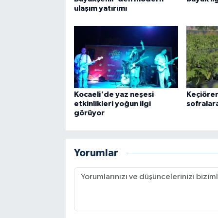
ulaşım yatırımı
Kocaeli'de yaz neşesi
Keçiöre
etkinlikleri yoğun ilgi
sofralar
görüyor
Yorumlar