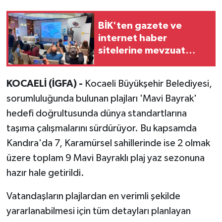
BİK'ten gazete ve
internet haber
sitelerine mevzuat
eğitimi
KOCAELİ (İGFA) -
Kocaeli Büyükşehir Belediyesi,
sorumluluğunda bulunan plajları 'Mavi Bayrak'
hedefi doğrultusunda dünya standartlarına
taşıma çalışmalarını sürdürüyor. Bu kapsamda
Kandıra'da 7, Karamürsel sahillerinde ise 2 olmak
üzere toplam 9 Mavi Bayraklı plaj yaz sezonuna
hazır hale getirildi.
Vatandaşların plajlardan en verimli şekilde
yararlanabilmesi için tüm detayları planlayan