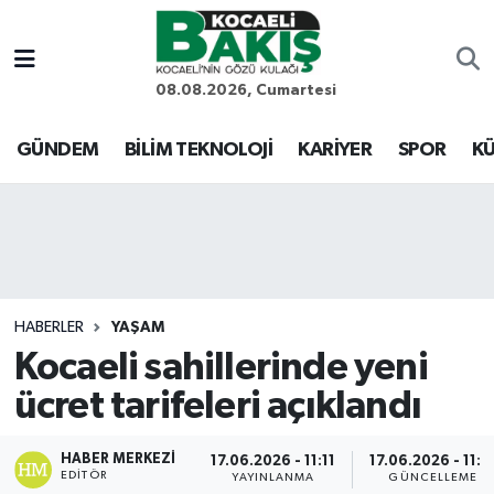
Kocaeli Nöbetçi Eczaneler
08.08.2026, Cumartesi
Kocaeli Hava Durumu
GÜNDEM
BİLİM TEKNOLOJİ
KARİYER
SPOR
KÜ
Kocaeli Trafik Yoğunluk Haritası
Süper Lig Puan Durumu ve Fikstür
Tüm Manşetler
HABERLER
YAŞAM
Kocaeli sahillerinde yeni
Son Dakika Haberleri
ücret tarifeleri açıklandı
Haber Arşivi
HABER MERKEZI
17.06.2026 - 11:11
17.06.2026 - 11:1
EDITÖR
YAYINLANMA
GÜNCELLEME