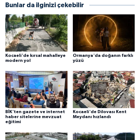
Bunlar da ilginizi çekebilir
Kocaeli'de kırsal mahalleye
Ormanya'da doğanın farklı
modern yol
yüzü
BİK'ten gazete ve internet
Kocaeli'de Dilovası Kent
haber sitelerine mevzuat
Meydanı hızlandı
eğitimi