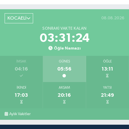
KOCAELİ
08.08.2026
SONRAKI VAKTE KALAN
03:31:23
Öğle Namazı
İMSAK
GÜNEŞ
ÖĞLE
04:16
05:56
13:11
İKINDI
AKŞAM
YATSI
17:03
20:16
21:49
Aylık Vakitler