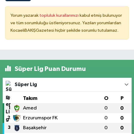
Yorum yazarak
topluluk kurallarımızı
kabul etmiş bulunuyor
ve tüm sorumluluğu üstleniyorsunuz. Yazılan yorumlardan
KocaeliBAKIŞGazetesi hiçbir şekilde sorumlu tutulamaz.
Süper Lig Puan Durumu
Süper Lig
#
Takım
O
P
1
Amed
0
0
2
Erzurumspor FK
0
0
3
Başakşehir
0
0