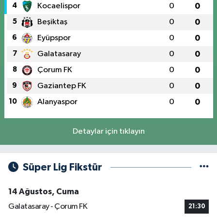
4
Kocaelispor
0
0
5
Beşiktaş
0
0
6
Eyüpspor
0
0
7
Galatasaray
0
0
8
Çorum FK
0
0
9
Gaziantep FK
0
0
10
Alanyaspor
0
0
Detaylar için tıklayın
Süper Lig Fikstür
14 Ağustos, Cuma
Galatasaray - Çorum FK
21:30