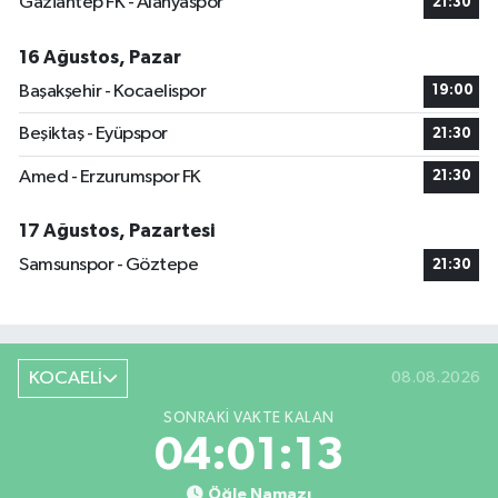
Gaziantep FK - Alanyaspor
21:30
16 Ağustos, Pazar
Başakşehir - Kocaelispor
19:00
Beşiktaş - Eyüpspor
21:30
Amed - Erzurumspor FK
21:30
17 Ağustos, Pazartesi
Samsunspor - Göztepe
21:30
KOCAELİ
08.08.2026
SONRAKI VAKTE KALAN
04:01:13
Öğle Namazı