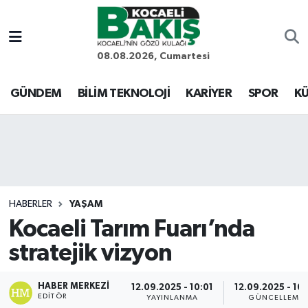
Kocaeli Nöbetçi Eczaneler
08.08.2026, Cumartesi
Kocaeli Hava Durumu
GÜNDEM
BİLİM TEKNOLOJİ
KARİYER
SPOR
KÜ
Kocaeli Trafik Yoğunluk Haritası
Süper Lig Puan Durumu ve Fikstür
Tüm Manşetler
HABERLER
YAŞAM
Kocaeli Tarım Fuarı’nda
Son Dakika Haberleri
stratejik vizyon
Haber Arşivi
HABER MERKEZI
12.09.2025 - 10:01
12.09.2025 - 10
EDITÖR
YAYINLANMA
GÜNCELLEME