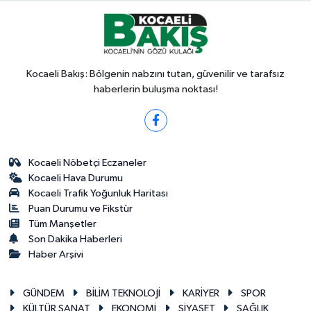
Kocaeli Bakış: Bölgenin nabzını tutan, güvenilir ve tarafsız
haberlerin buluşma noktası!
Kocaeli Nöbetçi Eczaneler
Kocaeli Hava Durumu
Kocaeli Trafik Yoğunluk Haritası
Puan Durumu ve Fikstür
Tüm Manşetler
Son Dakika Haberleri
Haber Arşivi
GÜNDEM
BİLİM TEKNOLOJİ
KARİYER
SPOR
KÜLTÜR SANAT
EKONOMİ
SİYASET
SAĞLIK