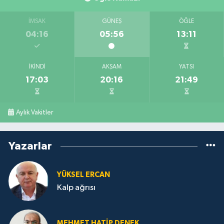
İMSAK
GÜNEŞ
ÖĞLE
04:16
05:56
13:11
İKINDI
AKŞAM
YATSI
17:03
20:16
21:49
Aylık Vakitler
Yazarlar
YÜKSEL ERCAN
Kalp ağrısı
MEHMET HATİP DENEK