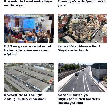
Kocaeli'de kırsal mahalleye
Ormanya'da doğanın farklı
modern yol
yüzü
BİK'ten gazete ve internet
Kocaeli'de Dilovası Kent
haber sitelerine mevzuat
Meydanı hızlandı
eğitimi
Kocaeli'de KOTKO için
Kocaeli Darıca'ya
dönüşüm süreci başladı
Büyükşehir'den modern
ulaşım yatırımı