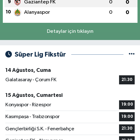
9
Gaziantep FK
0
0
10
Alanyaspor
0
0
Detaylar için tıklayın
Süper Lig Fikstür
14 Ağustos, Cuma
Galatasaray - Çorum FK
21:30
15 Ağustos, Cumartesi
Konyaspor - Rizespor
19:00
Kasımpaşa - Trabzonspor
19:00
Gençlerbirliği S.K. - Fenerbahçe
21:30