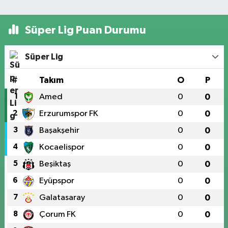
Süper Lig Puan Durumu
Süper Lig
#
Takım
O
P
1
Amed
0
0
2
Erzurumspor FK
0
0
3
Başakşehir
0
0
4
Kocaelispor
0
0
5
Beşiktaş
0
0
6
Eyüpspor
0
0
7
Galatasaray
0
0
8
Çorum FK
0
0