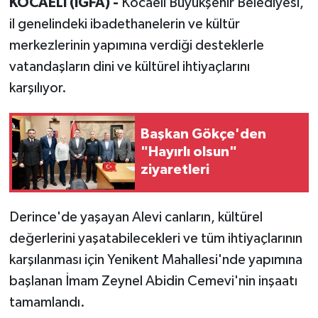
KOCAELİ (İGFA) -
Kocaeli Büyükşehir Belediyesi,
il genelindeki ibadethanelerin ve kültür
merkezlerinin yapımına verdiği desteklerle
vatandaşların dini ve kültürel ihtiyaçlarını
karşılıyor.
Başkan Gökçe'den
"Hayırlı olsun"
ziyaretleri
Derince'de yaşayan Alevi canların, kültürel
değerlerini yaşatabilecekleri ve tüm ihtiyaçlarının
karşılanması için Yenikent Mahallesi'nde yapımına
başlanan İmam Zeynel Abidin Cemevi'nin inşaatı
tamamlandı.