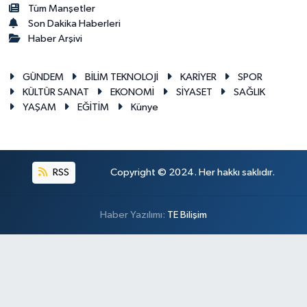
Tüm Manşetler
Son Dakika Haberleri
Haber Arşivi
GÜNDEM
BİLİM TEKNOLOJİ
KARİYER
SPOR
KÜLTÜR SANAT
EKONOMİ
SİYASET
SAĞLIK
YAŞAM
EĞİTİM
Künye
RSS
Copyright © 2024. Her hakkı saklıdır.
Haber Yazılımı:
TE Bilişim