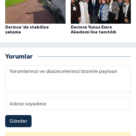
Derince'de stabilize
Derince Yunus Emre
çalışma
Akademi lise tanıtıldı
Yorumlar
Gönder