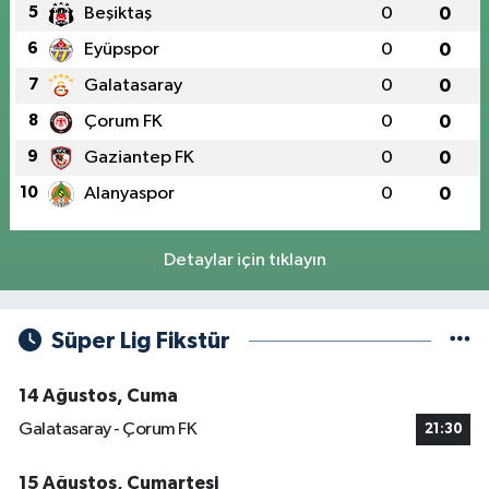
5
Beşiktaş
0
0
6
Eyüpspor
0
0
7
Galatasaray
0
0
8
Çorum FK
0
0
9
Gaziantep FK
0
0
10
Alanyaspor
0
0
Detaylar için tıklayın
Süper Lig Fikstür
14 Ağustos, Cuma
Galatasaray - Çorum FK
21:30
15 Ağustos, Cumartesi