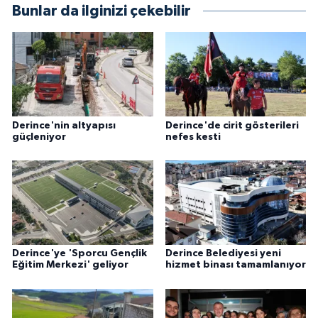
Bunlar da ilginizi çekebilir
Derince'nin altyapısı
Derince'de cirit gösterileri
güçleniyor
nefes kesti
Derince'ye 'Sporcu Gençlik
Derince Belediyesi yeni
Eğitim Merkezi' geliyor
hizmet binası tamamlanıyor