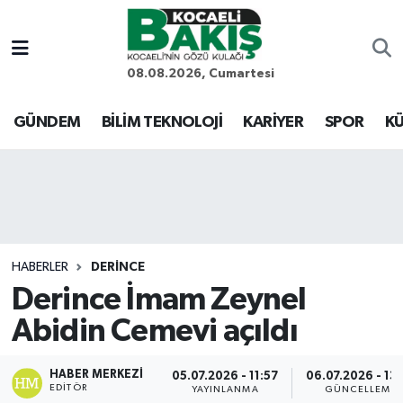
Kocaeli Nöbetçi Eczaneler
08.08.2026, Cumartesi
Kocaeli Hava Durumu
GÜNDEM
BİLİM TEKNOLOJİ
KARİYER
SPOR
KÜ
Kocaeli Trafik Yoğunluk Haritası
Süper Lig Puan Durumu ve Fikstür
Tüm Manşetler
HABERLER
DERİNCE
Derince İmam Zeynel
Son Dakika Haberleri
Abidin Cemevi açıldı
Haber Arşivi
HABER MERKEZI
05.07.2026 - 11:57
06.07.2026 - 13
EDITÖR
YAYINLANMA
GÜNCELLEME