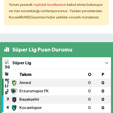
Yorum yazarak
topluluk kurallarımızı
kabul etmiş bulunuyor
ve tüm sorumluluğu üstleniyorsunuz. Yazılan yorumlardan
KocaeliBAKIŞGazetesi hiçbir şekilde sorumlu tutulamaz.
Süper Lig Puan Durumu
Süper Lig
#
Takım
O
P
1
Amed
0
0
2
Erzurumspor FK
0
0
3
Başakşehir
0
0
4
Kocaelispor
0
0