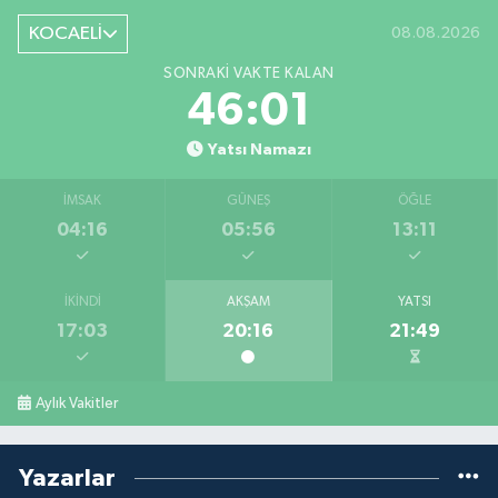
KOCAELİ
08.08.2026
SONRAKI VAKTE KALAN
46:00
Yatsı Namazı
İMSAK
GÜNEŞ
ÖĞLE
04:16
05:56
13:11
İKINDI
AKŞAM
YATSI
17:03
20:16
21:49
Aylık Vakitler
Yazarlar