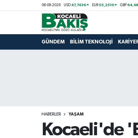
47,7436
55,2510
64,48
08-08-2026
USD
EUR
GBP
Kocaeli Nöbetçi Eczaneler
Kocaeli Hava Durumu
GÜNDEM
BİLİM TEKNOLOJİ
KARİYE
Kocaeli Trafik Yoğunluk Haritası
Süper Lig Puan Durumu ve Fikstür
Tüm Manşetler
Son Dakika Haberleri
HABERLER
YAŞAM
Haber Arşivi
Kocaeli'de '