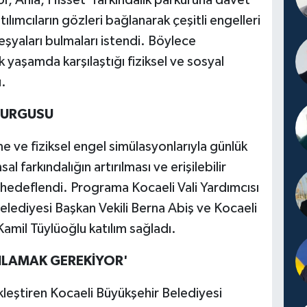
, Anla, Hisset' farkındalık parkuruna davet
ılımcıların gözleri bağlanarak çeşitli engelleri
 eşyaları bulmaları istendi. Böylece
k yaşamda karşılaştığı fiziksel ve sosyal
u.
 VURGUSU
e ve fiziksel engel simülasyonlarıyla günlük
farkındalığın artırılması ve erişilebilir
 hedeflendi. Programa Kocaeli Vali Yardımcısı
lediyesi Başkan Vekili Berna Abiş ve Kocaeli
amil Tüylüoğlu katılım sağladı.
NLAMAK GEREKİYOR'
leştiren Kocaeli Büyükşehir Belediyesi