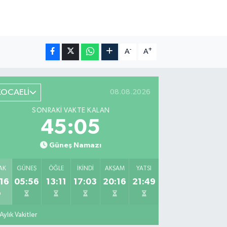
-
+
A
A
KOCAELİ
08.08.2026
SONRAKI VAKTE KALAN
45:04
Güneş Namazı
AK
GÜNEŞ
ÖĞLE
İKINDI
AKŞAM
YATSI
16
05:56
13:11
17:03
20:16
21:49
Aylık Vakitler