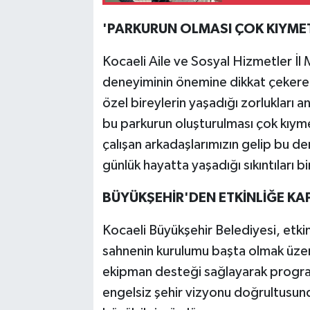
'PARKURUN OLMASI ÇOK KIYMET
Kocaeli Aile ve Sosyal Hizmetler İl
deneyiminin önemine dikkat çekerek 
özel bireylerin yaşadığı zorlukları
bu parkurun oluşturulması çok kıym
çalışan arkadaşlarımızın gelip bu de
günlük hayatta yaşadığı sıkıntıları bi
BÜYÜKŞEHİR'DEN ETKİNLİĞE KA
Kocaeli Büyükşehir Belediyesi, etki
sahnenin kurulumu başta olmak üzere
ekipman desteği sağlayarak programa
engelsiz şehir vizyonu doğrultusund