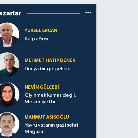
azarlar
YÜKSEL ERCAN
Kalp ağrısı
MEHMET HATİP DENEK
Dünya bir gölgeliktir.
NEVİN GÜLÇEBİ
Giyinmek kumaş değil,
Medeniyettir
MAHMUT AŞIKOĞLU
Yavru vatanın gazi şehri
Mağusa