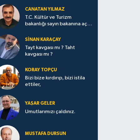
CANATAN YILMAZ
T.C. Kültür ve Turizm
bakanlığı sayın bakanına açık
mektup.
SİNAN KARAÇAY
Tayt kavgası mı ? Taht
kavgası mı ?
KORAY TOPÇU
Bizi bize kırdırıp, bizi istila
ettiler,
YAŞAR GELER
Umutlarımızı çaldınız.
MUSTAFA DURSUN