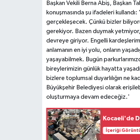
Başkan Vekili Berna Abiş, Başkan Tah
konuşmasında şu ifadeleri kullandı: '
gerçekleşecek. Çünkü bizler biliyo
gerekiyor. Bazen duymak yetmiyor,
devreye giriyor. Engelli kardeşlerim
anlamanın en iyi yolu, onların yaşadı
yaşayabilmek. Bugün parkurlarımızd
bireylerimizin günlük hayatta yaşa
bizlere toplumsal duyarlılığın ne k
Büyükşehir Belediyesi olarak erişilebi
oluşturmaya devam edeceğiz.'
Kocaeli'de D
İçeriği Görünt