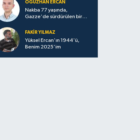
OĞUZHAN ERCAN
Nakba 77 yaşında,
Gazze'de sürdürülen bir
felaketin sessizliği
FAKİR YILMAZ
Yüksel Ercan'ın 1944'ü,
Benim 2025'im