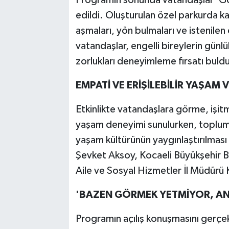
Programın sonunda vatandaşlar 'Gör
edildi. Oluşturulan özel parkurda kat
aşmaları, yön bulmaları ve istenilen
vatandaşlar, engelli bireylerin günlü
zorlukları deneyimleme fırsatı buld
EMPATİ VE ERİŞİLEBİLİR YAŞAM
Etkinlikte vatandaşlara görme, işitm
yaşam deneyimi sunulurken, toplumsal 
yaşam kültürünün yaygınlaştırılması
Şevket Aksoy, Kocaeli Büyükşehir Be
Aile ve Sosyal Hizmetler İl Müdürü K
'BAZEN GÖRMEK YETMİYOR, A
Programın açılış konuşmasını gerçek