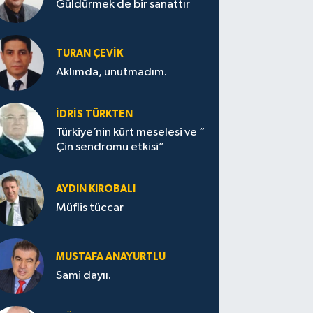
Güldürmek de bir sanattır
TURAN ÇEVİK
Aklımda, unutmadım.
İDRİS TÜRKTEN
Türkiye’nin kürt meselesi ve “
Çin sendromu etkisi”
AYDIN KIROBALI
Müflis tüccar
MUSTAFA ANAYURTLU
Sami dayıı.