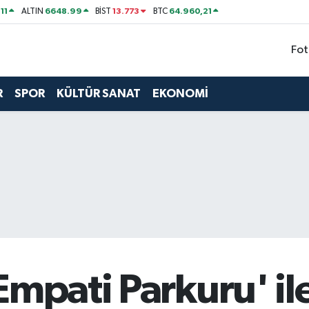
11
6648.99
13.773
64.960,21
ALTIN
BİST
BTC
Fot
R
SPOR
KÜLTÜR SANAT
EKONOMİ
Empati Parkuru' il