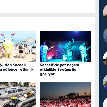
Ş.'den Kocaeli
Kocaeli'de yaz neşesi
a eğlenceli etkinlik
etkinlikleri yoğun ilgi
görüyor