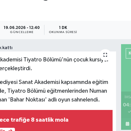
19.06.2026 - 12:40
1 DK
GÜNCELLEME
OKUNMA SÜRESI
Akademisi Tiyatro Bölümü'nün çocuk kursiyer
gerçekleştirdi.
lediyesi Sanat Akademisi kapsamında eğitim
ride, Tiyatro Bölümü eğitmenlerinden Numan
İMS
an 'Bahar Noktası' adlı oyun sahnelendi.
04:
ece trafiğe 8 saatlik mola