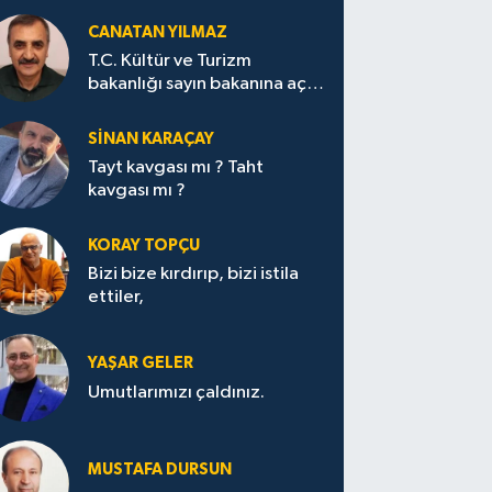
CANATAN YILMAZ
T.C. Kültür ve Turizm
bakanlığı sayın bakanına açık
mektup.
SİNAN KARAÇAY
Tayt kavgası mı ? Taht
kavgası mı ?
KORAY TOPÇU
Bizi bize kırdırıp, bizi istila
ettiler,
YAŞAR GELER
Umutlarımızı çaldınız.
MUSTAFA DURSUN