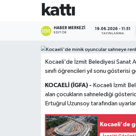
kattı
HABER MERKEZI
19.06.2026 - 11:51
EDITÖR
YAYINLANMA
Kocaeli'de İzmit Belediyesi Sanat 
sınıfı öğrencileri yıl sonu gösterisi 
KOCAELİ (İGFA) -
Kocaeli İzmit Be
alan çocukların sahnelediği göste
Ertuğrul Uzunsoy tarafından uyarlan
Kocaeli'de g