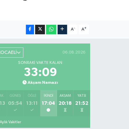
-
+
A
A
KOCAELİ
06.08.2026
SONRAKI VAKTE KALAN
33:08
Akşam Namazı
AK
GÜNEŞ
ÖĞLE
İKINDI
AKŞAM
YATSI
13
05:54
13:11
17:04
20:18
21:52
Aylık Vakitler