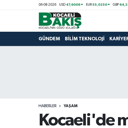
47,6006
55,0250
64,
06-08-2026
USD
EUR
GBP
Kocaeli Nöbetçi Eczaneler
Kocaeli Hava Durumu
GÜNDEM
BİLİM TEKNOLOJİ
KARİYE
Kocaeli Trafik Yoğunluk Haritası
Süper Lig Puan Durumu ve Fikstür
Tüm Manşetler
Son Dakika Haberleri
HABERLER
YAŞAM
Haber Arşivi
Kocaeli'de 