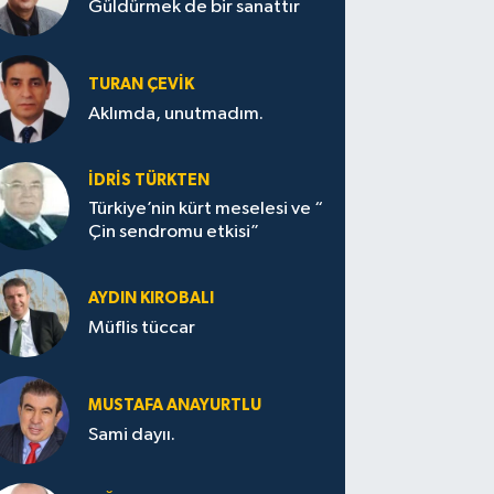
Güldürmek de bir sanattır
TURAN ÇEVİK
Aklımda, unutmadım.
İDRİS TÜRKTEN
Türkiye’nin kürt meselesi ve “
Çin sendromu etkisi”
AYDIN KIROBALI
Müflis tüccar
MUSTAFA ANAYURTLU
Sami dayıı.