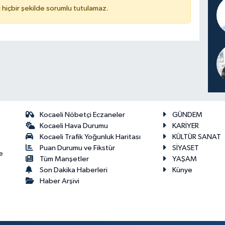
hiçbir şekilde sorumlu tutulamaz.
Kocaeli Nöbetçi Eczaneler
GÜNDEM
Kocaeli Hava Durumu
KARİYER
Kocaeli Trafik Yoğunluk Haritası
KÜLTÜR SANAT
Puan Durumu ve Fikstür
SİYASET
e
Tüm Manşetler
YAŞAM
Son Dakika Haberleri
Künye
Haber Arşivi