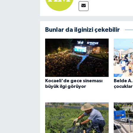
Bunlar da ilginizi çekebilir
Kocaeli'de gece sineması
Belde A.
büyük ilgi görüyor
çocuklar