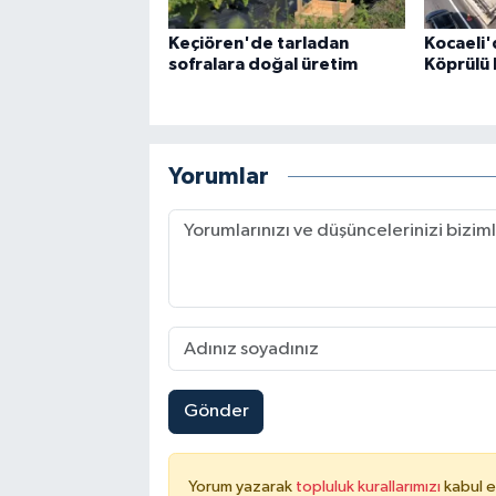
Keçiören'de tarladan
Kocaeli
sofralara doğal üretim
Köprülü 
Yorumlar
Gönder
Yorum yazarak
topluluk kurallarımızı
kabul e