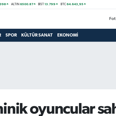
2398
6500.87
13.799
64.643,95
ALTIN
BİST
BTC
Fot
R
SPOR
KÜLTÜR SANAT
EKONOMİ
minik oyuncular sa