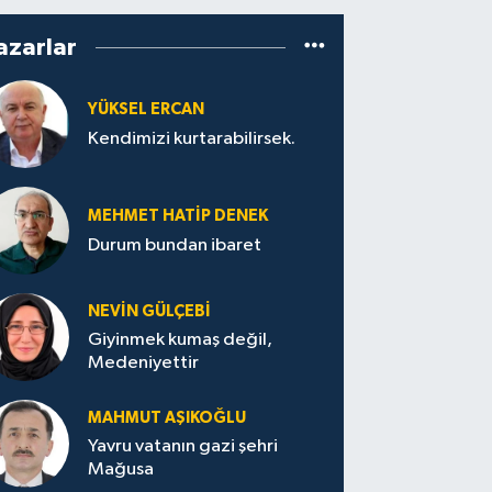
azarlar
YÜKSEL ERCAN
Kendimizi kurtarabilirsek.
MEHMET HATİP DENEK
Durum bundan ibaret
NEVİN GÜLÇEBİ
Giyinmek kumaş değil,
Medeniyettir
MAHMUT AŞIKOĞLU
Yavru vatanın gazi şehri
Mağusa