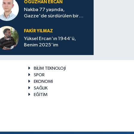
OĞUZHAN ERCAN
Nakba 77 yaşında,
Gazze'de sürdürülen bir
felaketin sessizliği
FAKİR YILMAZ
Yüksel Ercan'ın 1944'ü,
Benim 2025'im
BİLİM TEKNOLOJİ
SPOR
EKONOMİ
SAĞLIK
EĞİTİM