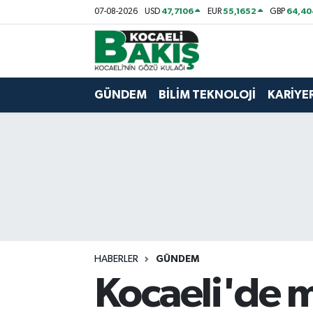
47,7106
55,1652
64,40
07-08-2026
USD
EUR
GBP
Kocaeli Nöbetçi Eczaneler
Kocaeli Hava Durumu
GÜNDEM
BİLİM TEKNOLOJİ
KARİYE
Kocaeli Trafik Yoğunluk Haritası
Süper Lig Puan Durumu ve Fikstür
Tüm Manşetler
Son Dakika Haberleri
HABERLER
GÜNDEM
Haber Arşivi
Kocaeli'de 