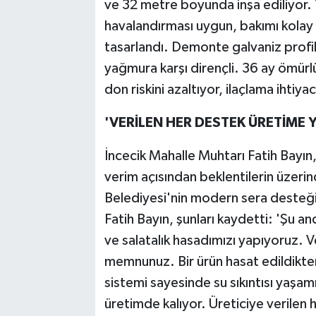
ve 32 metre boyunda inşa ediliyor. 
havalandırması uygun, bakımı kolay ve
tasarlandı. Demonte galvaniz profille
yağmura karşı dirençli. 36 ay ömürlü
don riskini azaltıyor, ilaçlama ihtiya
'VERİLEN HER DESTEK ÜRETİME 
İncecik Mahalle Muhtarı Fatih Bayın
verim açısından beklentilerin üzeri
Belediyesi'nin modern sera desteği 
Fatih Bayın, şunları kaydetti: 'Şu and
ve salatalık hasadımızı yapıyoruz. 
memnunuz. Bir ürün hasat edildikten 
sistemi sayesinde su sıkıntısı yaşam
üretimde kalıyor. Üreticiye verilen