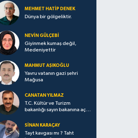
MEHMET HATİP DENEK
Dünya bir gölgeliktir.
NEVİN GÜLÇEBİ
Giyinmek kumaş değil,
Medeniyettir
MAHMUT AŞIKOĞLU
Yavru vatanın gazi şehri
Mağusa
CANATAN YILMAZ
T.C. Kültür ve Turizm
bakanlığı sayın bakanına açık
mektup.
SİNAN KARAÇAY
Tayt kavgası mı ? Taht