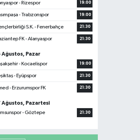
nyaspor - Rizespor
19:00
sımpaşa - Trabzonspor
19:00
nçlerbirliği S.K. - Fenerbahçe
21:30
ziantep FK - Alanyaspor
21:30
6 Ağustos, Pazar
şakşehir - Kocaelispor
19:00
şiktaş - Eyüpspor
21:30
ed - Erzurumspor FK
21:30
7 Ağustos, Pazartesi
msunspor - Göztepe
21:30