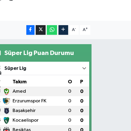
-
+
A
A
Süper Lig Puan Durumu
Süper Lig
#
Takım
O
P
1
Amed
0
0
2
Erzurumspor FK
0
0
3
Başakşehir
0
0
4
Kocaelispor
0
0
5
Beşiktaş
0
0