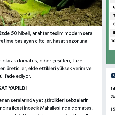
üzde 50 hibeli, anahtar teslim modern sera
üretime başlayan çiftçiler, hasat sezonuna
1
olarak domates, biber çeşitleri, taze
ren üreticiler, elde ettikleri yüksek verim ve
nü ifade ediyor.
AT YAPILDI
1
Ga
nen seralarında yetiştirdikleri sebzelerin
ndıra ilçesi İncecik Mahallesi'nde domates,
1