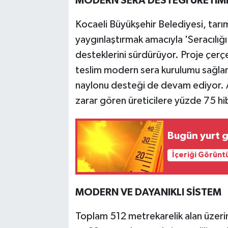
MODERN SERA DESTEĞİ ÜRETİM
Kocaeli Büyükşehir Belediyesi, tarım
yaygınlaştırmak amacıyla 'Seracılığı
desteklerini sürdürüyor. Proje çerç
teslim modern sera kurulumu sağlan
naylonu desteği de devam ediyor. Ay
zarar gören üreticilere yüzde 75 hib
Bugün yurt g
İçeriği Görünt
MODERN VE DAYANIKLI SİSTEM
Toplam 512 metrekarelik alan üzerin