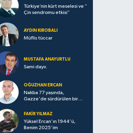
Türkiye’nin kürt meselesi ve “
Çin sendromu etkisi”
AYDIN KIROBALI
Müflis tüccar
MUSTAFA ANAYURTLU
Sami dayıı.
OĞUZHAN ERCAN
Nakba 77 yaşında,
Gazze'de sürdürülen bir
felaketin sessizliği
FAKİR YILMAZ
Yüksel Ercan'ın 1944'ü,
Benim 2025'im