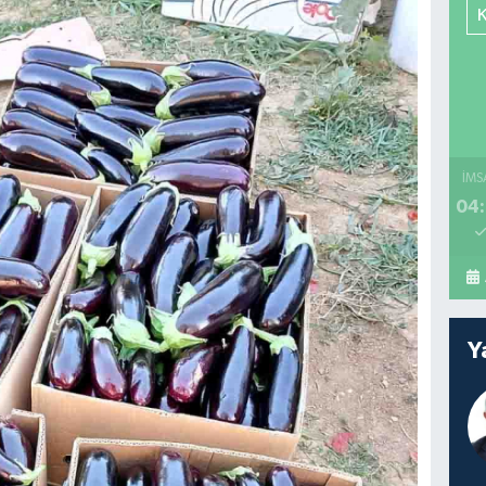
İMS
04:
Y