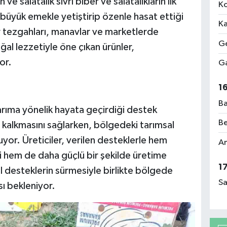
 ve salatalık sivri biber ve salatalıkların ilk
Ko
n büyük emekle yetiştirip özenle hasat ettiği
Ka
r tezgahları, manavlar ve marketlerde
Ge
ğal lezzetiyle öne çıkan ürünler,
or.
Ga
1
Ba
arıma yönelik hayata geçirdiği destek
Be
a kalkmasını sağlarken, bölgedeki tarımsal
yor. Üreticiler, verilen desteklerle hem
Am
ini hem de daha güçlü bir şekilde üretime
1
al desteklerin sürmesiyle birlikte bölgede
Sa
ı bekleniyor.