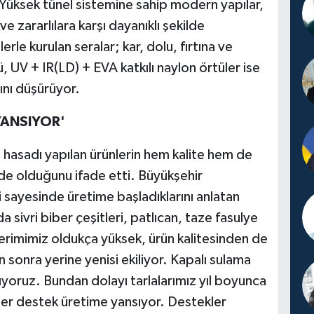
Yüksek tünel sistemine sahip modern yapılar,
 zararlılara karşı dayanıklı şekilde
rle kurulan seralar; kar, dolu, fırtına ve
, UV + IR(LD) + EVA katkılı naylon örtüler ise
cını düşürüyor.
YANSIYOR'
, hasadı yapılan ürünlerin hem kalite hem de
nde olduğunu ifade etti. Büyükşehir
sayesinde üretime başladıklarını anlatan
a sivri biber çeşitleri, patlıcan, taze fasulye
Verimimiz oldukça yüksek, ürün kalitesinden de
sonra yerine yenisi ekiliyor. Kapalı sulama
ıyoruz. Bundan dolayı tarlalarımız yıl boyunca
 her destek üretime yansıyor. Destekler