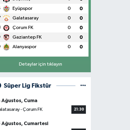
6
Eyüpspor
0
0
7
Galatasaray
0
0
8
Çorum FK
0
0
9
Gaziantep FK
0
0
0
Alanyaspor
0
0
Detaylar için tıklayın
Süper Lig Fikstür
4 Ağustos, Cuma
latasaray - Çorum FK
21:30
5 Ağustos, Cumartesi