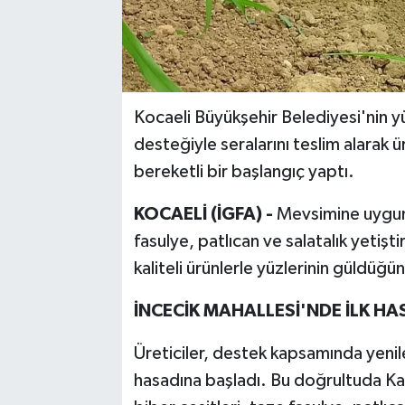
Kocaeli Büyükşehir Belediyesi'nin y
desteğiyle seralarını teslim alarak 
bereketli bir başlangıç yaptı.
KOCAELİ (İGFA) -
Mevsimine uygun 
fasulye, patlıcan ve salatalık yetişti
kaliteli ürünlerle yüzlerinin güldüğü
İNCECİK MAHALLESİ'NDE İLK HAS
Üreticiler, destek kapsamında yenile
hasadına başladı. Bu doğrultuda Ka