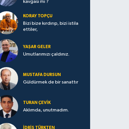
kavgası mı ?
KORAY TOPÇU
Bizi bize kırdırıp, bizi istila
ettiler,
YAŞAR GELER
Umutlarımızı çaldınız.
MUSTAFA DURSUN
Güldürmek de bir sanattır
TURAN ÇEVİK
Aklımda, unutmadım.
İDRİS TÜRKTEN