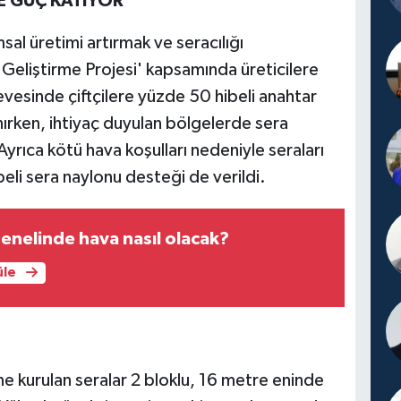
E GÜÇ KATIYOR
sal üretimi artırmak ve seracılığı
 Geliştirme Projesi' kapsamında üreticilere
evesinde çiftçilere yüzde 50 hibeli anahtar
ırken, ihtiyaç duyulan bölgelerde sera
rıca kötü hava koşulları nedeniyle seraları
eli sera naylonu desteği de verildi.
enelinde hava nasıl olacak?
üle
e kurulan seralar 2 bloklu, 16 metre eninde