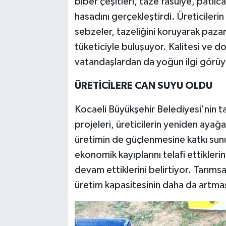
biber çeşitleri, taze fasulye, patlıcan
hasadını gerçekleştirdi. Üreticileri
sebzeler, tazeliğini koruyarak paza
tüketiciyle buluşuyor. Kalitesi ve do
vatandaşlardan da yoğun ilgi görüy
ÜRETİCİLERE CAN SUYU OLDU
Kocaeli Büyükşehir Belediyesi'nin t
projeleri, üreticilerin yeniden ayağ
üretimin de güçlenmesine katkı sunu
ekonomik kayıplarını telafi ettikler
devam ettiklerini belirtiyor. Tarıms
üretim kapasitesinin daha da artmas