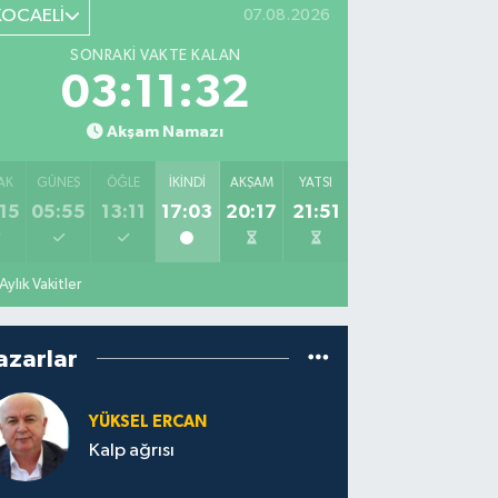
KOCAELİ
07.08.2026
SONRAKI VAKTE KALAN
03:11:31
Akşam Namazı
AK
GÜNEŞ
ÖĞLE
İKINDI
AKŞAM
YATSI
15
05:55
13:11
17:03
20:17
21:51
Aylık Vakitler
azarlar
YÜKSEL ERCAN
Kalp ağrısı