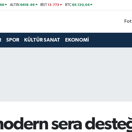
46
6618.49
13.773
65.130,04
ALTIN
BİST
BTC
Fot
R
SPOR
KÜLTÜR SANAT
EKONOMİ
modern sera desteğ