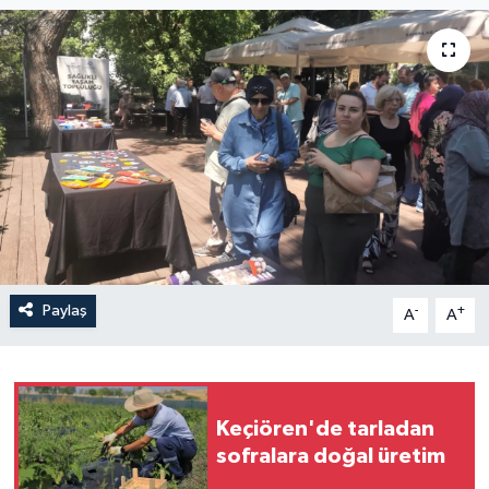
Paylaş
-
+
A
A
Keçiören'de tarladan
sofralara doğal üretim