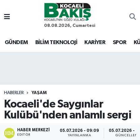
Kocaeli Nöbetçi Eczaneler
08.08.2026, Cumartesi
Kocaeli Hava Durumu
GÜNDEM
BİLİM TEKNOLOJİ
KARİYER
SPOR
KÜ
Kocaeli Trafik Yoğunluk Haritası
Süper Lig Puan Durumu ve Fikstür
Tüm Manşetler
HABERLER
YAŞAM
Kocaeli'de Saygınlar
Son Dakika Haberleri
Kulübü'nden anlamlı sergi
Haber Arşivi
HABER MERKEZI
05.07.2026 - 09:09
05.07.2026 - 0
EDITÖR
YAYINLANMA
GÜNCELLEM