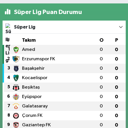
Süper Lig Puan Durumu
Süper Lig
#
Takım
O
P
1
Amed
0
0
2
Erzurumspor FK
0
0
3
Başakşehir
0
0
4
Kocaelispor
0
0
5
Beşiktaş
0
0
6
Eyüpspor
0
0
7
Galatasaray
0
0
8
Çorum FK
0
0
9
Gaziantep FK
0
0