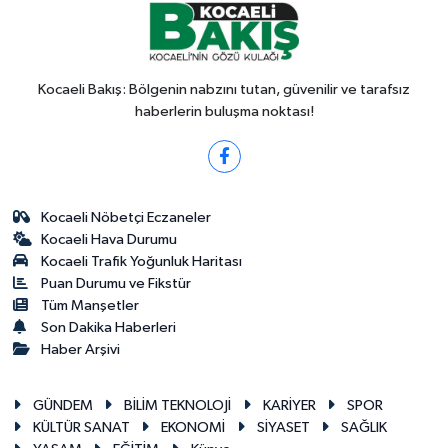
Kocaeli Bakış: Bölgenin nabzını tutan, güvenilir ve tarafsız
haberlerin buluşma noktası!
Kocaeli Nöbetçi Eczaneler
Kocaeli Hava Durumu
Kocaeli Trafik Yoğunluk Haritası
Puan Durumu ve Fikstür
Tüm Manşetler
Son Dakika Haberleri
Haber Arşivi
GÜNDEM
BİLİM TEKNOLOJİ
KARİYER
SPOR
KÜLTÜR SANAT
EKONOMİ
SİYASET
SAĞLIK