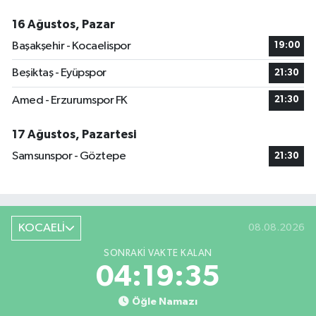
16 Ağustos, Pazar
Başakşehir - Kocaelispor
19:00
Beşiktaş - Eyüpspor
21:30
Amed - Erzurumspor FK
21:30
17 Ağustos, Pazartesi
Samsunspor - Göztepe
21:30
KOCAELİ
08.08.2026
SONRAKI VAKTE KALAN
04:19:35
Öğle Namazı