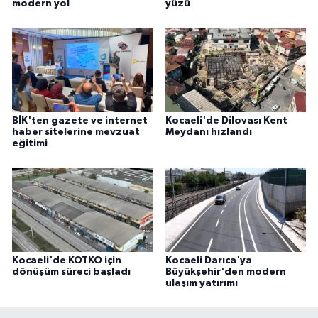
modern yol
yüzü
BİK'ten gazete ve internet
Kocaeli'de Dilovası Kent
haber sitelerine mevzuat
Meydanı hızlandı
eğitimi
Kocaeli'de KOTKO için
Kocaeli Darıca'ya
dönüşüm süreci başladı
Büyükşehir'den modern
ulaşım yatırımı