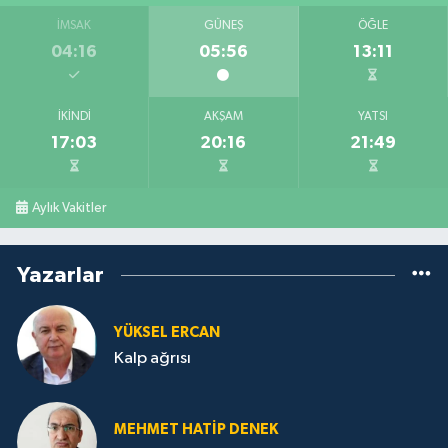
İMSAK
GÜNEŞ
ÖĞLE
04:16
05:56
13:11
İKINDI
AKŞAM
YATSI
17:03
20:16
21:49
Aylık Vakitler
Yazarlar
YÜKSEL ERCAN
Kalp ağrısı
MEHMET HATİP DENEK