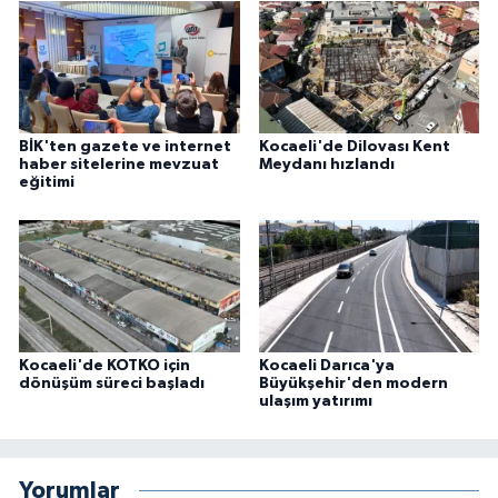
BİK'ten gazete ve internet
Kocaeli'de Dilovası Kent
haber sitelerine mevzuat
Meydanı hızlandı
eğitimi
Kocaeli'de KOTKO için
Kocaeli Darıca'ya
dönüşüm süreci başladı
Büyükşehir'den modern
ulaşım yatırımı
Yorumlar