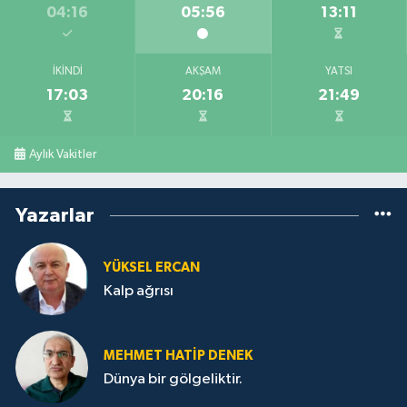
04:16
05:56
13:11
İKINDI
AKŞAM
YATSI
17:03
20:16
21:49
Aylık Vakitler
Yazarlar
YÜKSEL ERCAN
Kalp ağrısı
MEHMET HATİP DENEK
Dünya bir gölgeliktir.