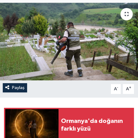
Paylaş
-
+
A
A
Ormanya'da doğanın
farklı yüzü