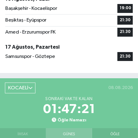
Başakşehir - Kocaelispor
19:00
Beşiktaş - Eyüpspor
21:30
Amed - Erzurumspor FK
21:30
17 Ağustos, Pazartesi
Samsunspor - Göztepe
21:30
KOCAELİ
08.08.2026
SONRAKI VAKTE KALAN
01:47:21
Öğle Namazı
İMSAK
GÜNEŞ
ÖĞLE