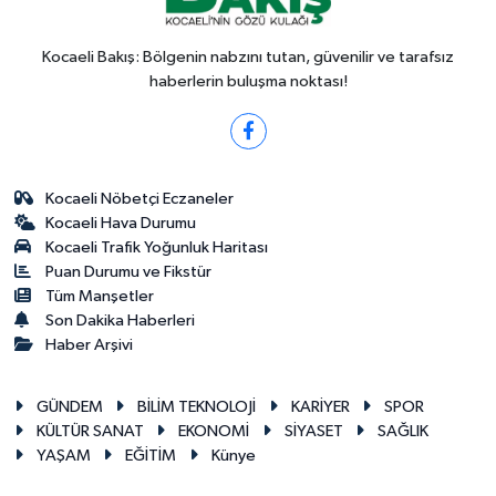
Kocaeli Bakış: Bölgenin nabzını tutan, güvenilir ve tarafsız
haberlerin buluşma noktası!
Kocaeli Nöbetçi Eczaneler
Kocaeli Hava Durumu
Kocaeli Trafik Yoğunluk Haritası
Puan Durumu ve Fikstür
Tüm Manşetler
Son Dakika Haberleri
Haber Arşivi
GÜNDEM
BİLİM TEKNOLOJİ
KARİYER
SPOR
KÜLTÜR SANAT
EKONOMİ
SİYASET
SAĞLIK
YAŞAM
EĞİTİM
Künye