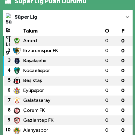
Süper Lig Puan Durumu
Süper Lig
#
Takım
O
P
1
Amed
0
0
2
Erzurumspor FK
0
0
3
Başakşehir
0
0
4
Kocaelispor
0
0
5
Beşiktaş
0
0
6
Eyüpspor
0
0
7
Galatasaray
0
0
8
Çorum FK
0
0
9
Gaziantep FK
0
0
10
Alanyaspor
0
0