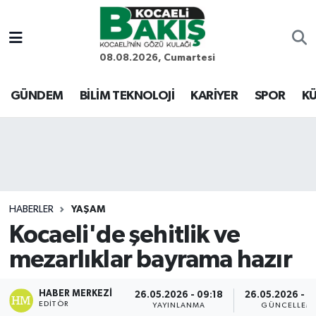
Kocaeli Nöbetçi Eczaneler
08.08.2026, Cumartesi
Kocaeli Hava Durumu
GÜNDEM
BİLİM TEKNOLOJİ
KARİYER
SPOR
KÜ
Kocaeli Trafik Yoğunluk Haritası
Süper Lig Puan Durumu ve Fikstür
Tüm Manşetler
HABERLER
YAŞAM
Kocaeli'de şehitlik ve
Son Dakika Haberleri
mezarlıklar bayrama hazır
Haber Arşivi
HABER MERKEZI
26.05.2026 - 09:18
26.05.2026 - 0
EDITÖR
YAYINLANMA
GÜNCELLEM