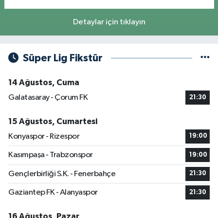
Detaylar için tıklayın
Süper Lig Fikstür
14 Ağustos, Cuma
Galatasaray - Çorum FK
21:30
15 Ağustos, Cumartesi
Konyaspor - Rizespor
19:00
Kasımpaşa - Trabzonspor
19:00
Gençlerbirliği S.K. - Fenerbahçe
21:30
Gaziantep FK - Alanyaspor
21:30
16 Ağustos, Pazar