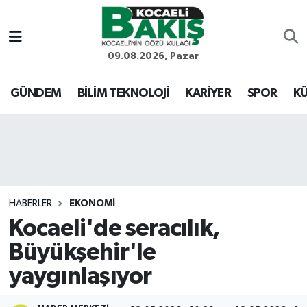
Kocaeli Nöbetçi Eczaneler
09.08.2026, Pazar
Kocaeli Hava Durumu
GÜNDEM
BİLİM TEKNOLOJİ
KARİYER
SPOR
KÜ
Kocaeli Trafik Yoğunluk Haritası
Süper Lig Puan Durumu ve Fikstür
Tüm Manşetler
HABERLER
EKONOMİ
Kocaeli'de seracılık,
Son Dakika Haberleri
Büyükşehir'le
Haber Arşivi
yaygınlaşıyor