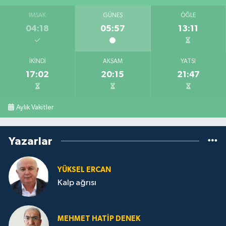
İMSAK
GÜNEŞ
ÖĞLE
04:18
05:57
13:11
İKINDI
AKŞAM
YATSI
17:02
20:15
21:47
Aylık Vakitler
Yazarlar
YÜKSEL ERCAN
Kalp ağrısı
MEHMET HATİP DENEK