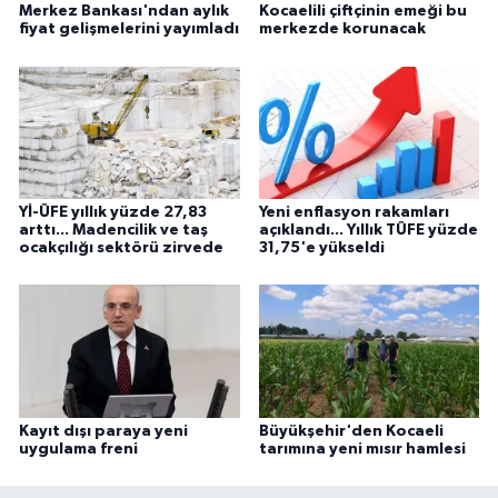
Merkez Bankası'ndan aylık
Kocaelili çiftçinin emeği bu
fiyat gelişmelerini yayımladı
merkezde korunacak
Yİ-ÜFE yıllık yüzde 27,83
Yeni enflasyon rakamları
arttı... Madencilik ve taş
açıklandı... Yıllık TÜFE yüzde
ocakçılığı sektörü zirvede
31,75'e yükseldi
Kayıt dışı paraya yeni
Büyükşehir'den Kocaeli
uygulama freni
tarımına yeni mısır hamlesi