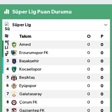
Süper Lig Puan Durumu
Süper Lig
#
Takım
O
P
1
Amed
0
0
2
Erzurumspor FK
0
0
3
Başakşehir
0
0
4
Kocaelispor
0
0
5
Beşiktaş
0
0
6
Eyüpspor
0
0
7
Galatasaray
0
0
8
Çorum FK
0
0
9
Gaziantep FK
0
0