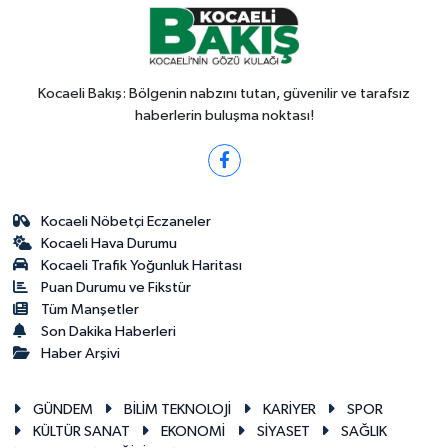
Kocaeli Bakış: Bölgenin nabzını tutan, güvenilir ve tarafsız
haberlerin buluşma noktası!
Kocaeli Nöbetçi Eczaneler
Kocaeli Hava Durumu
Kocaeli Trafik Yoğunluk Haritası
Puan Durumu ve Fikstür
Tüm Manşetler
Son Dakika Haberleri
Haber Arşivi
GÜNDEM
BİLİM TEKNOLOJİ
KARİYER
SPOR
KÜLTÜR SANAT
EKONOMİ
SİYASET
SAĞLIK