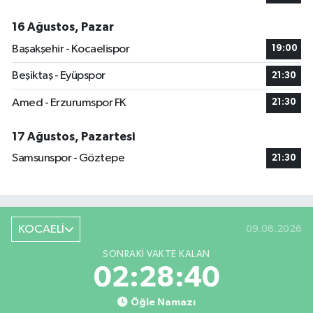
16 Ağustos, Pazar
Başakşehir - Kocaelispor
19:00
Beşiktaş - Eyüpspor
21:30
Amed - Erzurumspor FK
21:30
17 Ağustos, Pazartesi
Samsunspor - Göztepe
21:30
KOCAELİ
09.08.2026
SONRAKI VAKTE KALAN
02:28:39
Öğle Namazı