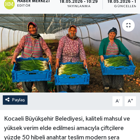
HABER MERKEZI
18.05.2026 - 10:29
18.05.2026 - 10
EDITÖR
YAYINLANMA
GÜNCELLEME
Paylaş
-
+
A
A
Kocaeli Büyükşehir Belediyesi, kaliteli mahsul ve
yüksek verim elde edilmesi amacıyla çiftçilere
yüzde 50 hibeli anahtar teslim modern sera