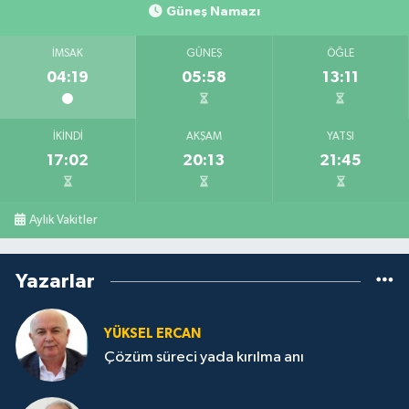
Güneş Namazı
İMSAK
GÜNEŞ
ÖĞLE
04:19
05:58
13:11
İKINDI
AKŞAM
YATSI
17:02
20:13
21:45
Aylık Vakitler
Yazarlar
YÜKSEL ERCAN
Çözüm süreci yada kırılma anı