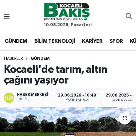
Kocaeli Nöbetçi Eczaneler
10.08.2026, Pazartesi
Kocaeli Hava Durumu
GÜNDEM
BİLİM TEKNOLOJİ
KARİYER
SPOR
KÜ
Kocaeli Trafik Yoğunluk Haritası
HABERLER
GÜNDEM
Kocaeli'de tarım, altın
Süper Lig Puan Durumu ve Fikstür
çağını yaşıyor
Tüm Manşetler
HABER MERKEZI
29.06.2026 - 10:49
29.06.2026 - 1
EDITÖR
Son Dakika Haberleri
YAYINLANMA
GÜNCELLEM
Haber Arşivi