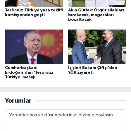
Terörsüz Türkiye yasa teklifi
Akın Gürlek: Örgüt silahları
komisyondan geçti
bırakacak, mağaraları
boşaltacak
Cumhurbaşkanı
İçişleri Bakanı Çiftçi'den
Erdoğan'dan 'Terörsüz
YÖK ziyareti
Türkiye' mesajı
Yorumlar