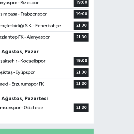
nyaspor - Rizespor
19:00
sımpaşa - Trabzonspor
19:00
nçlerbirliği S.K. - Fenerbahçe
21:30
ziantep FK - Alanyaspor
21:30
6 Ağustos, Pazar
şakşehir - Kocaelispor
19:00
şiktaş - Eyüpspor
21:30
ed - Erzurumspor FK
21:30
7 Ağustos, Pazartesi
msunspor - Göztepe
21:30