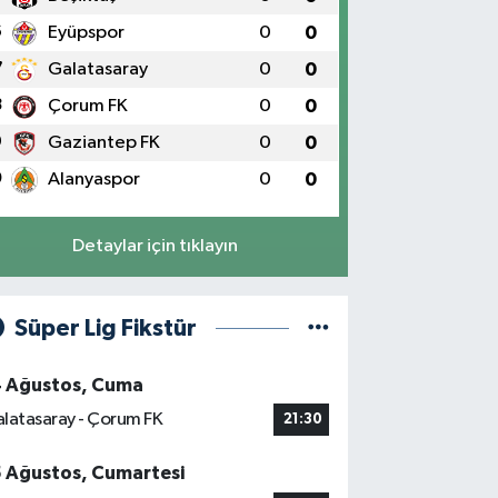
6
Eyüpspor
0
0
7
Galatasaray
0
0
8
Çorum FK
0
0
9
Gaziantep FK
0
0
0
Alanyaspor
0
0
Detaylar için tıklayın
Süper Lig Fikstür
4 Ağustos, Cuma
latasaray - Çorum FK
21:30
5 Ağustos, Cumartesi