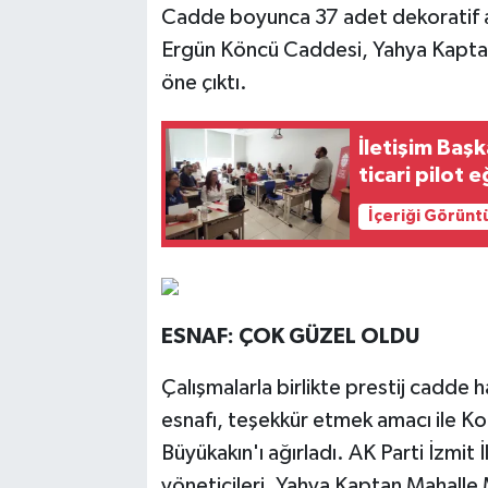
Cadde boyunca 37 adet dekoratif ay
Ergün Köncü Caddesi, Yahya Kaptan M
öne çıktı.
İletişim Baş
ticari pilot e
İçeriği Görünt
ESNAF: ÇOK GÜZEL OLDU
Çalışmalarla birlikte prestij cadde 
esnafı, teşekkür etmek amacı ile Ko
Büyükakın'ı ağırladı. AK Parti İzmit 
yöneticileri, Yahya Kaptan Mahalle 