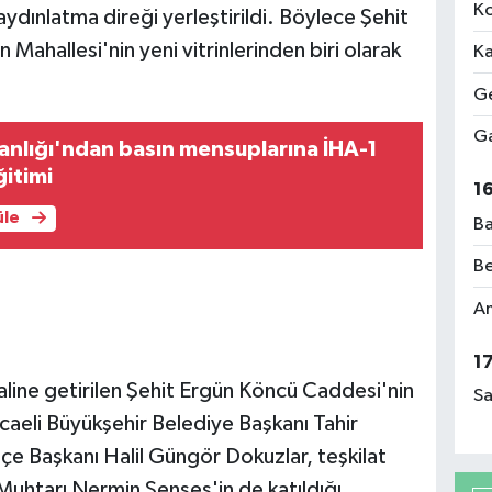
Ko
dınlatma direği yerleştirildi. Böylece Şehit
ahallesi'nin yeni vitrinlerinden biri olarak
Ka
Ge
Ga
kanlığı'ndan basın mensuplarına İHA-1
ğitimi
1
üle
Ba
Be
Am
1
haline getirilen Şehit Ergün Köncü Caddesi'nin
Sa
caeli Büyükşehir Belediye Başkanı Tahir
İlçe Başkanı Halil Güngör Dokuzlar, teşkilat
Muhtarı Nermin Şenses'in de katıldığı