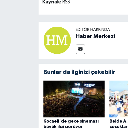
Kaynak:
RSS
EDITÖR HAKKINDA
Haber Merkezi
Bunlar da ilginizi çekebilir
Kocaeli'de gece sineması
Belde A.
büyük ilgi görüyor
çocuklar