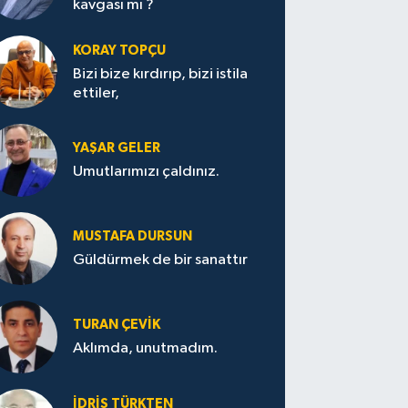
kavgası mı ?
KORAY TOPÇU
Bizi bize kırdırıp, bizi istila
ettiler,
YAŞAR GELER
Umutlarımızı çaldınız.
MUSTAFA DURSUN
Güldürmek de bir sanattır
TURAN ÇEVİK
Aklımda, unutmadım.
İDRİS TÜRKTEN