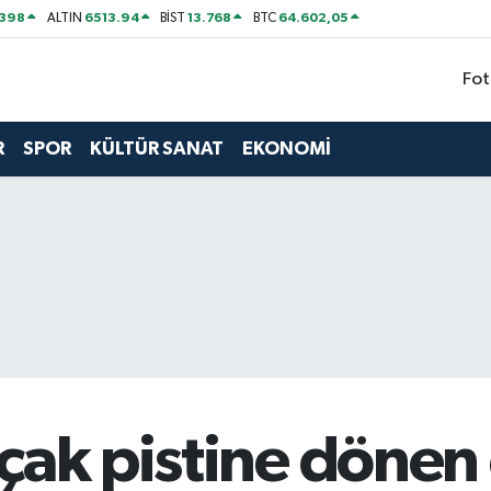
2398
6513.94
13.768
64.602,05
ALTIN
BİST
BTC
Fot
R
SPOR
KÜLTÜR SANAT
EKONOMİ
uçak pistine dönen