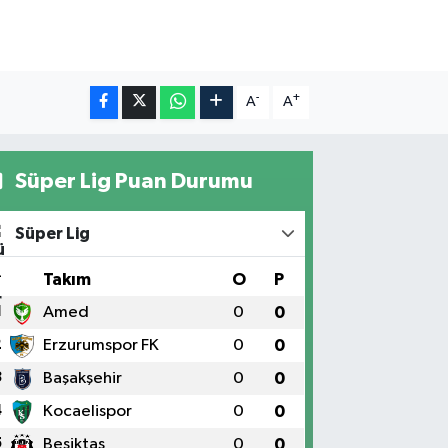
-
+
A
A
Süper Lig Puan Durumu
Süper Lig
#
Takım
O
P
1
Amed
0
0
2
Erzurumspor FK
0
0
3
Başakşehir
0
0
4
Kocaelispor
0
0
5
Beşiktaş
0
0