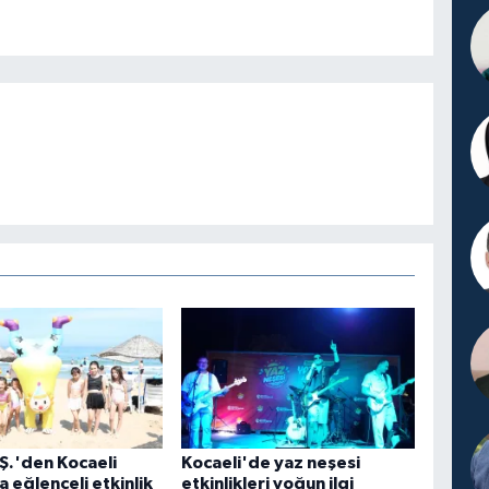
Ş.'den Kocaeli
Kocaeli'de yaz neşesi
a eğlenceli etkinlik
etkinlikleri yoğun ilgi