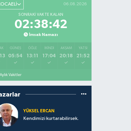
KOCAELİ
06.08.2026
SONRAKI VAKTE KALAN
02:38:41
İmsak Namazı
AK
GÜNEŞ
ÖĞLE
İKINDI
AKŞAM
YATSI
13
05:54
13:11
17:04
20:18
21:52
Aylık Vakitler
azarlar
YÜKSEL ERCAN
Kendimizi kurtarabilirsek.