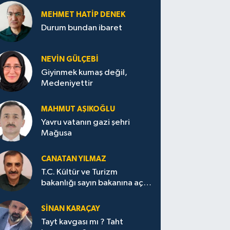
MEHMET HATİP DENEK
Durum bundan ibaret
NEVİN GÜLÇEBİ
Giyinmek kumaş değil,
Medeniyettir
MAHMUT AŞIKOĞLU
Yavru vatanın gazi şehri
Mağusa
CANATAN YILMAZ
T.C. Kültür ve Turizm
bakanlığı sayın bakanına açık
mektup.
SİNAN KARAÇAY
Tayt kavgası mı ? Taht