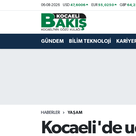
47,6006
55,0250
64,
06-08-2026
USD
EUR
GBP
Kocaeli Nöbetçi Eczaneler
Kocaeli Hava Durumu
GÜNDEM
BİLİM TEKNOLOJİ
KARİYE
Kocaeli Trafik Yoğunluk Haritası
Süper Lig Puan Durumu ve Fikstür
Tüm Manşetler
Son Dakika Haberleri
HABERLER
YAŞAM
Haber Arşivi
Kocaeli'de 