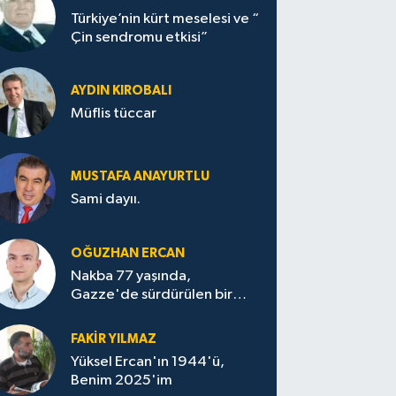
Türkiye’nin kürt meselesi ve “
Çin sendromu etkisi”
AYDIN KIROBALI
Müflis tüccar
MUSTAFA ANAYURTLU
Sami dayıı.
OĞUZHAN ERCAN
Nakba 77 yaşında,
Gazze'de sürdürülen bir
felaketin sessizliği
FAKİR YILMAZ
Yüksel Ercan'ın 1944'ü,
Benim 2025'im