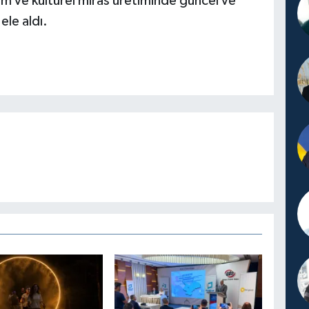
ım ve kültürel miras üretiminde güncel ve
ele aldı.