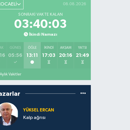
KOCAELİ
08.08.2026
SONRAKI VAKTE KALAN
03:40:02
İkindi Namazı
AK
GÜNEŞ
ÖĞLE
İKINDI
AKŞAM
YATSI
16
05:56
13:11
17:03
20:16
21:49
Aylık Vakitler
azarlar
YÜKSEL ERCAN
Kalp ağrısı