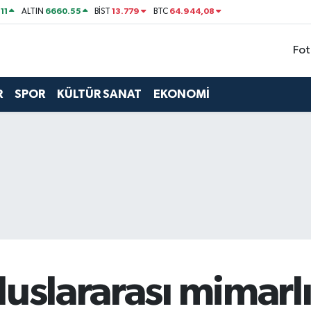
11
6660.55
13.779
64.944,08
ALTIN
BİST
BTC
Fot
R
SPOR
KÜLTÜR SANAT
EKONOMİ
luslararası mimarl