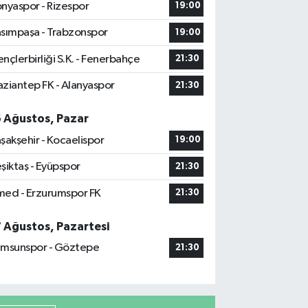
nyaspor - Rizespor
19:00
sımpaşa - Trabzonspor
19:00
nçlerbirliği S.K. - Fenerbahçe
21:30
ziantep FK - Alanyaspor
21:30
6 Ağustos, Pazar
şakşehir - Kocaelispor
19:00
şiktaş - Eyüpspor
21:30
ed - Erzurumspor FK
21:30
7 Ağustos, Pazartesi
msunspor - Göztepe
21:30