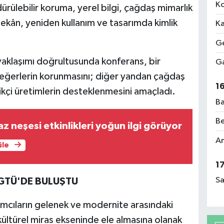
Ko
dürülebilir koruma, yerel bilgi, çağdaş mimarlık
mekân, yeniden kullanım ve tasarımda kimlik
Ka
Ge
aklaşımı doğrultusunda konferans, bir
Ga
 değerlerin korunmasını; diğer yandan çağdaş
1
likçi üretimlerin desteklenmesini amaçladı.
Ba
Be
z neşesi etkinlikleri yoğun ilgi görüyor
Am
üle
1
Sa
GTÜ'DE BULUŞTU
ılımcıların gelenek ve modernite arasındaki
e kültürel miras ekseninde ele almasına olanak