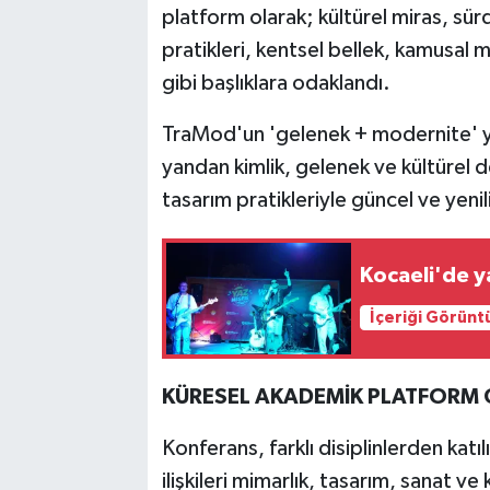
platform olarak; kültürel miras, sür
pratikleri, kentsel bellek, kamusal 
gibi başlıklara odaklandı.
TraMod'un 'gelenek + modernite' y
yandan kimlik, gelenek ve kültürel
tasarım pratikleriyle güncel ve yeni
Kocaeli'de ya
İçeriği Görünt
KÜRESEL AKADEMİK PLATFORM 
Konferans, farklı disiplinlerden kat
ilişkileri mimarlık, tasarım, sanat v