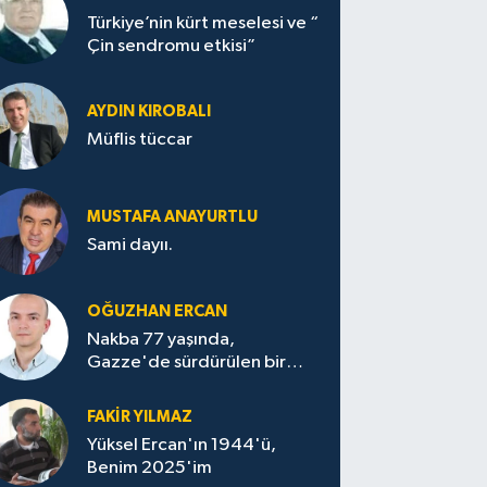
Türkiye’nin kürt meselesi ve “
Çin sendromu etkisi”
AYDIN KIROBALI
Müflis tüccar
MUSTAFA ANAYURTLU
Sami dayıı.
OĞUZHAN ERCAN
Nakba 77 yaşında,
Gazze'de sürdürülen bir
felaketin sessizliği
FAKİR YILMAZ
Yüksel Ercan'ın 1944'ü,
Benim 2025'im