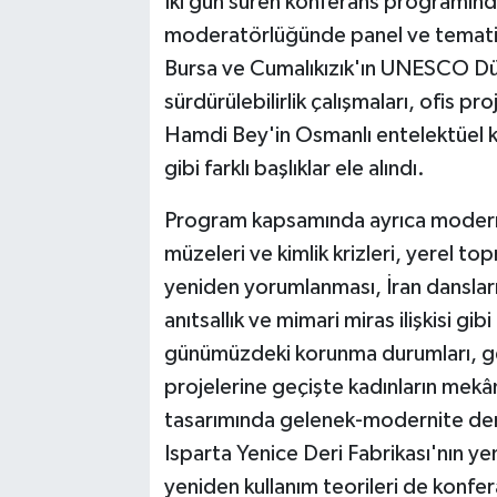
İki gün süren konferans programında
moderatörlüğünde panel ve tematik
Bursa ve Cumalıkızık'ın UNESCO Düny
sürdürülebilirlik çalışmaları, ofis p
Hamdi Bey'in Osmanlı entelektüel ki
gibi farklı başlıklar ele alındı.
Program kapsamında ayrıca modernit
müzeleri ve kimlik krizleri, yerel to
yeniden yorumlanması, İran dansla
anıtsallık ve mimari miras ilişkisi gi
günümüzdeki korunma durumları, g
projelerine geçişte kadınların mekâ
tasarımında gelenek-modernite den
Isparta Yenice Deri Fabrikası'nın yen
yeniden kullanım teorileri de konfer