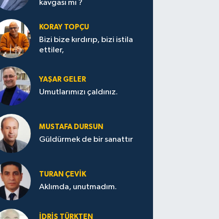
kavgası mı ?
KORAY TOPÇU
Bizi bize kırdırıp, bizi istila
ettiler,
YAŞAR GELER
Umutlarımızı çaldınız.
MUSTAFA DURSUN
Güldürmek de bir sanattır
TURAN ÇEVİK
Aklımda, unutmadım.
İDRİS TÜRKTEN