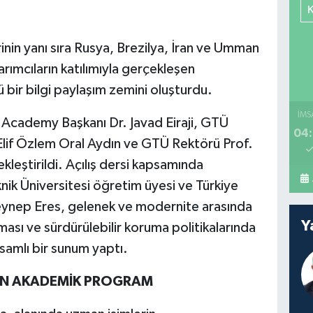
inin yanı sıra Rusya, Brezilya, İran ve Umman
rımcıların katılımıyla gerçekleşen
 bir bilgi paylaşım zemini oluşturdu.
İMS
d Academy Başkanı Dr. Javad Eiraji, GTÜ
04:
 Elif Özlem Oral Aydın ve GTÜ Rektörü Prof.
kleştirildi. Açılış dersi kapsamında
knik Üniversitesi öğretim üyesi ve Türkiye
eynep Eres, gelenek ve modernite arasında
Y
ası ve sürdürülebilir koruma politikalarında
samlı bir sunum yaptı.
İN AKADEMİK PROGRAM