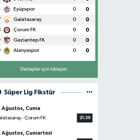
6
Eyüpspor
0
0
7
Galatasaray
0
0
8
Çorum FK
0
0
9
Gaziantep FK
0
0
0
Alanyaspor
0
0
Detaylar için tıklayın
Süper Lig Fikstür
4 Ağustos, Cuma
latasaray - Çorum FK
21:30
5 Ağustos, Cumartesi