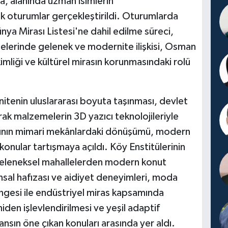
, alanında uzman isimlerin
 oturumlar gerçekleştirildi. Oturumlarda
a Mirası Listesi'ne dahil edilme süreci,
rojelerinde gelenek ve modernite ilişkisi, Osman
mliği ve kültürel mirasın korunmasındaki rolü
enin uluslararası boyuta taşınması, devlet
prak malzemelerin 3D yazıcı teknolojileriyle
rının mimari mekânlardaki dönüşümü, modern
bi konular tartışmaya açıldı. Köy Enstitülerinin
eleneksel mahallelerden modern konut
nsal hafızası ve aidiyet deneyimleri, moda
gesi ile endüstriyel miras kapsamında
iden işlevlendirilmesi ve yeşil adaptif
ansın öne çıkan konuları arasında yer aldı.