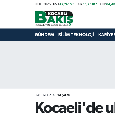
47,7436
55,2510
64,48
08-08-2026
USD
EUR
GBP
Kocaeli Nöbetçi Eczaneler
Kocaeli Hava Durumu
GÜNDEM
BİLİM TEKNOLOJİ
KARİYE
Kocaeli Trafik Yoğunluk Haritası
Süper Lig Puan Durumu ve Fikstür
Tüm Manşetler
Son Dakika Haberleri
HABERLER
YAŞAM
Haber Arşivi
Kocaeli'de u