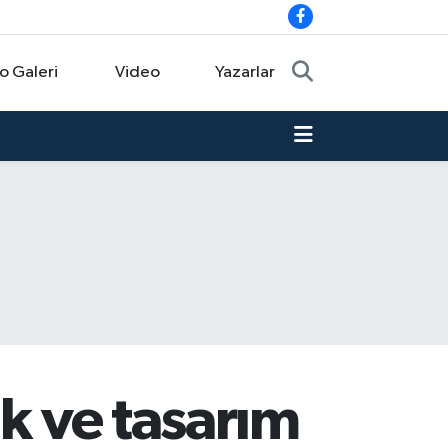
o Galeri
Video
Yazarlar
ık ve tasarım