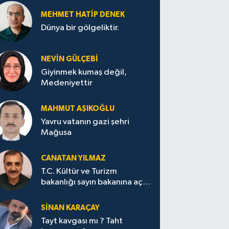
MEHMET HATİP DENEK
Dünya bir gölgeliktir.
NEVİN GÜLÇEBİ
Giyinmek kumaş değil,
Medeniyettir
MAHMUT AŞIKOĞLU
Yavru vatanın gazi şehri
Mağusa
CANATAN YILMAZ
T.C. Kültür ve Turizm
bakanlığı sayın bakanına açık
mektup.
SİNAN KARAÇAY
Tayt kavgası mı ? Taht