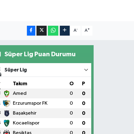
-
+
A
A
Süper Lig Puan Durumu
Süper Lig
#
Takım
O
P
1
Amed
0
0
2
Erzurumspor FK
0
0
3
Başakşehir
0
0
4
Kocaelispor
0
0
5
Beşiktaş
0
0