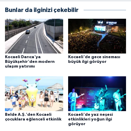
Bunlar da ilginizi çekebilir
Kocaeli Darıca'ya
Kocaeli'de gece sineması
Büyükşehir'den modern
büyük ilgi görüyor
ulaşım yatırımı
Belde A.Ş.'den Kocaeli
Kocaeli'de yaz neşesi
çocuklara eğlenceli etkinlik
etkinlikleri yoğun ilgi
görüyor