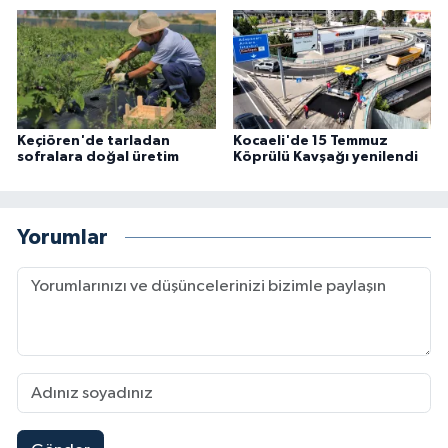
Keçiören'de tarladan
Kocaeli'de 15 Temmuz
sofralara doğal üretim
Köprülü Kavşağı yenilendi
Yorumlar