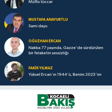
Müflis tüccar
MUSTAFA ANAYURTLU
Sami dayıı.
OĞUZHAN ERCAN
Nakba 77 yaşında, Gazze'de sürdürülen
bir felaketin sessizliği
FAKİR YILMAZ
Yüksel Ercan'ın 1944'ü, Benim 2025'im