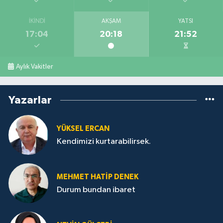
İKINDI
AKŞAM
YATSI
17:04
20:18
21:52
Aylık Vakitler
Yazarlar
YÜKSEL ERCAN
Kendimizi kurtarabilirsek.
MEHMET HATİP DENEK
Durum bundan ibaret