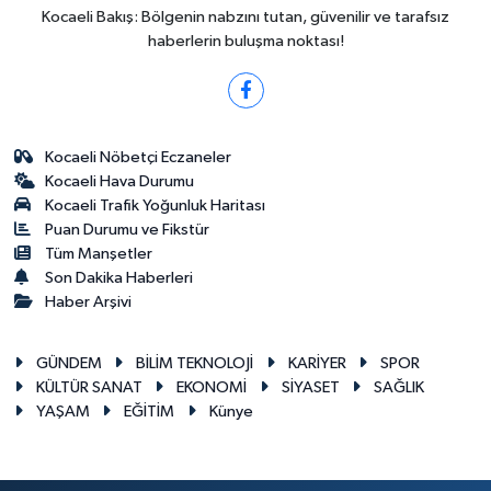
Kocaeli Bakış: Bölgenin nabzını tutan, güvenilir ve tarafsız
haberlerin buluşma noktası!
Kocaeli Nöbetçi Eczaneler
Kocaeli Hava Durumu
Kocaeli Trafik Yoğunluk Haritası
Puan Durumu ve Fikstür
Tüm Manşetler
Son Dakika Haberleri
Haber Arşivi
GÜNDEM
BİLİM TEKNOLOJİ
KARİYER
SPOR
KÜLTÜR SANAT
EKONOMİ
SİYASET
SAĞLIK
YAŞAM
EĞİTİM
Künye