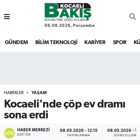
Kocaeli Nöbetçi Eczaneler
06.08.2026, Perşembe
Kocaeli Hava Durumu
GÜNDEM
BİLİM TEKNOLOJİ
KARİYER
SPOR
KÜ
Kocaeli Trafik Yoğunluk Haritası
Süper Lig Puan Durumu ve Fikstür
Tüm Manşetler
HABERLER
YAŞAM
Kocaeli'nde çöp ev dramı
Son Dakika Haberleri
sona erdi
Haber Arşivi
HABER MERKEZI
08.05.2026 - 12:15
08.05.2026 - 17
EDITÖR
YAYINLANMA
GÜNCELLEME