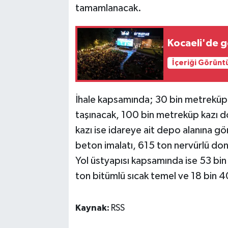
tamamlanacak.
Kocaeli'de g
İçeriği Görünt
İhale kapsamında; 30 bin metreküp 
taşınacak, 100 bin metreküp kazı 
kazı ise idareye ait depo alanına g
beton imalatı, 615 ton nervürlü donat
Yol üstyapısı kapsamında ise 53 bi
ton bitümlü sıcak temel ve 18 bin 4
Kaynak:
RSS