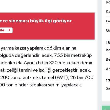
Ko
Ka
ece sineması büyük ilgi görüyor
Ge
üle
Ga
1
yarma kazısı yapılarak döküm alanına
Ba
dolguda değerlendirilecek, 755 bin metreküp
Be
önderilecek. Ayrıca 6 bin 320 metreküp demirli
Am
ı çeliği temini ve işçiliği gerçekleştirilecek.
n 200 ton plent-miks temel (PMT), 26 bin 700
1
00 ton binder tabakası serimi yapılacak.
Sa