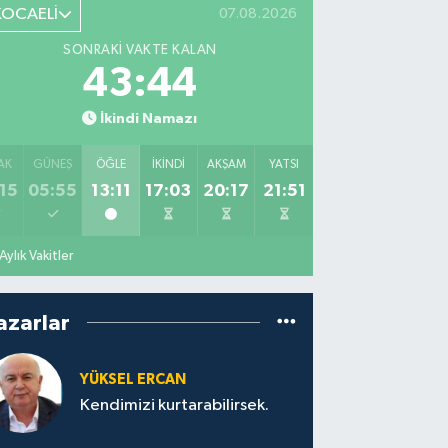
KOCAELİ
07.08.2026
SONRAKI VAKTE KALAN
43:43
İkindi Namazı
AK
GÜNEŞ
ÖĞLE
İKINDI
AKŞAM
YATSI
15
05:55
13:11
17:03
20:17
21:51
Aylık Vakitler
azarlar
YÜKSEL ERCAN
Kendimizi kurtarabilirsek.