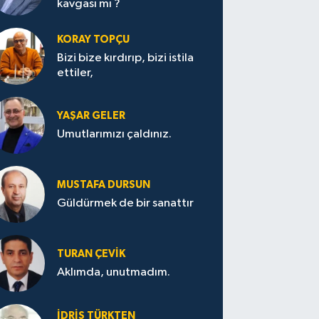
kavgası mı ?
KORAY TOPÇU
Bizi bize kırdırıp, bizi istila
ettiler,
YAŞAR GELER
Umutlarımızı çaldınız.
MUSTAFA DURSUN
Güldürmek de bir sanattır
TURAN ÇEVİK
Aklımda, unutmadım.
İDRİS TÜRKTEN