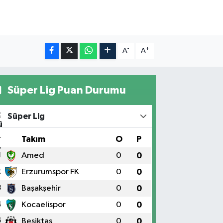
-
+
A
A
Süper Lig Puan Durumu
Süper Lig
#
Takım
O
P
1
Amed
0
0
2
Erzurumspor FK
0
0
3
Başakşehir
0
0
4
Kocaelispor
0
0
5
Beşiktaş
0
0