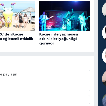
Ş.'den Kocaeli
Kocaeli'de yaz neşesi
a eğlenceli etkinlik
etkinlikleri yoğun ilgi
görüyor