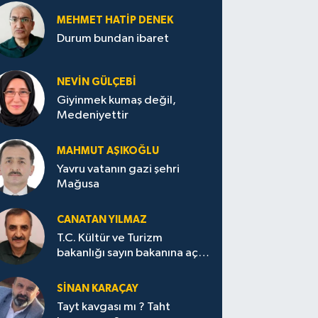
MEHMET HATİP DENEK
Durum bundan ibaret
NEVİN GÜLÇEBİ
Giyinmek kumaş değil,
Medeniyettir
MAHMUT AŞIKOĞLU
Yavru vatanın gazi şehri
Mağusa
CANATAN YILMAZ
T.C. Kültür ve Turizm
bakanlığı sayın bakanına açık
mektup.
SİNAN KARAÇAY
Tayt kavgası mı ? Taht