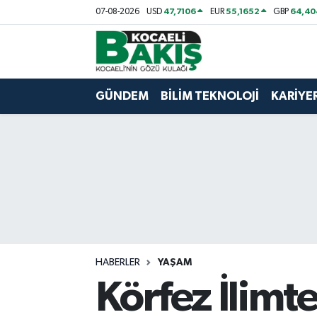
47,7106
55,1652
64,40
07-08-2026
USD
EUR
GBP
Kocaeli Nöbetçi Eczaneler
Kocaeli Hava Durumu
GÜNDEM
BİLİM TEKNOLOJİ
KARİYE
Kocaeli Trafik Yoğunluk Haritası
Süper Lig Puan Durumu ve Fikstür
Tüm Manşetler
Son Dakika Haberleri
HABERLER
YAŞAM
Haber Arşivi
Körfez İlimt