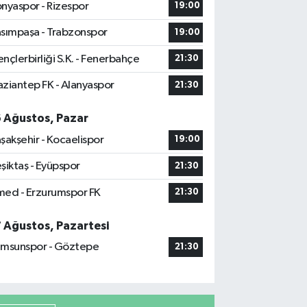
nyaspor - Rizespor
19:00
sımpaşa - Trabzonspor
19:00
nçlerbirliği S.K. - Fenerbahçe
21:30
ziantep FK - Alanyaspor
21:30
6 Ağustos, Pazar
şakşehir - Kocaelispor
19:00
şiktaş - Eyüpspor
21:30
ed - Erzurumspor FK
21:30
7 Ağustos, Pazartesi
msunspor - Göztepe
21:30