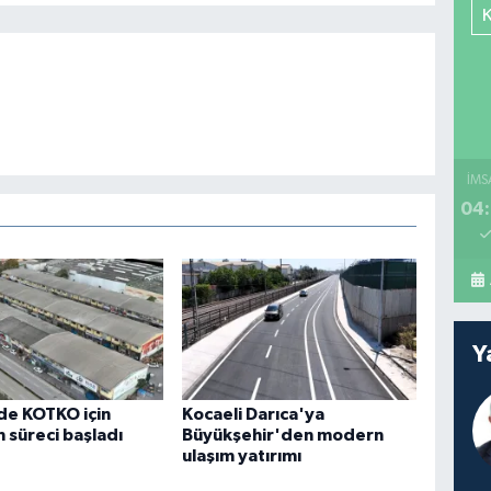
İMS
04:
Y
de KOTKO için
Kocaeli Darıca'ya
süreci başladı
Büyükşehir'den modern
ulaşım yatırımı