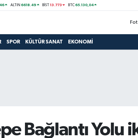
46
6618.49
13.773
65.130,04
ALTIN
BİST
BTC
Fot
R
SPOR
KÜLTÜR SANAT
EKONOMİ
epe Bağlantı Yolu i