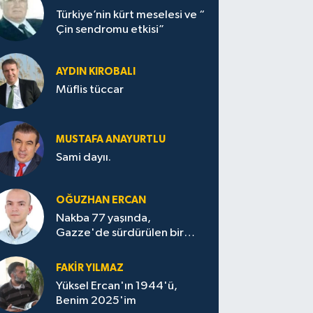
Türkiye’nin kürt meselesi ve “
Çin sendromu etkisi”
AYDIN KIROBALI
Müflis tüccar
MUSTAFA ANAYURTLU
Sami dayıı.
OĞUZHAN ERCAN
Nakba 77 yaşında,
Gazze'de sürdürülen bir
felaketin sessizliği
FAKİR YILMAZ
Yüksel Ercan'ın 1944'ü,
Benim 2025'im