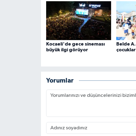
Kocaeli'de gece sineması
Belde A.
büyük ilgi görüyor
çocuklar
Yorumlar