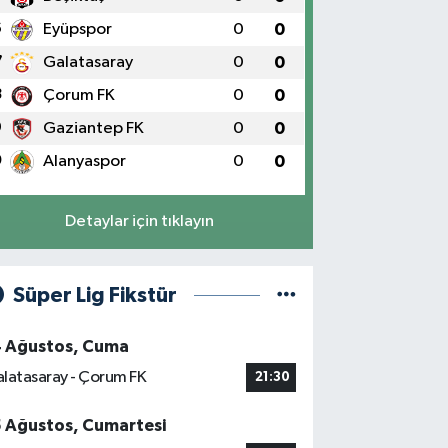
6
Eyüpspor
0
0
7
Galatasaray
0
0
8
Çorum FK
0
0
9
Gaziantep FK
0
0
0
Alanyaspor
0
0
Detaylar için tıklayın
Süper Lig Fikstür
4 Ağustos, Cuma
latasaray - Çorum FK
21:30
5 Ağustos, Cumartesi