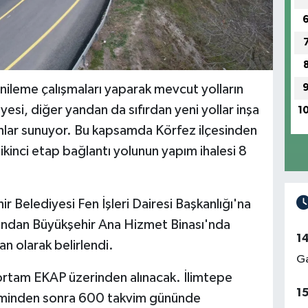
nileme çalışmaları yaparak mevcut yolların
esi, diğer yandan da sıfırdan yeni yollar inşa
1
hlar sunuyor. Bu kapsamda Körfez ilçesinden
ikinci etap bağlantı yolunun yapım ihalesi 8
r Belediyesi Fen İşleri Dairesi Başkanlığı'na
ından Büyükşehir Ana Hizmet Binası'nda
1
an olarak belirlendi.
Ga
 ortam EKAP üzerinden alınacak. İlimtepe
1
sliminden sonra 600 takvim gününde