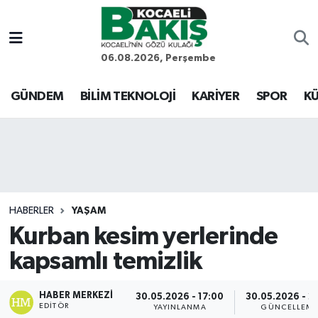
Kocaeli Nöbetçi Eczaneler
06.08.2026, Perşembe
Kocaeli Hava Durumu
GÜNDEM
BİLİM TEKNOLOJİ
KARİYER
SPOR
KÜ
Kocaeli Trafik Yoğunluk Haritası
Süper Lig Puan Durumu ve Fikstür
Tüm Manşetler
HABERLER
YAŞAM
Kurban kesim yerlerinde
Son Dakika Haberleri
kapsamlı temizlik
Haber Arşivi
HABER MERKEZI
30.05.2026 - 17:00
30.05.2026 - 2
EDITÖR
YAYINLANMA
GÜNCELLEM