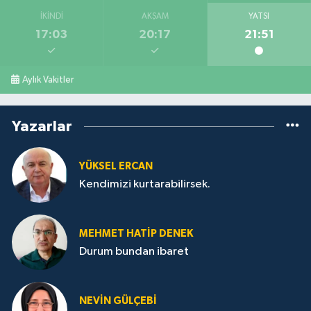
İKINDI
AKŞAM
YATSI
17:03
20:17
21:51
Aylık Vakitler
Yazarlar
YÜKSEL ERCAN
Kendimizi kurtarabilirsek.
MEHMET HATİP DENEK
Durum bundan ibaret
NEVİN GÜLÇEBİ