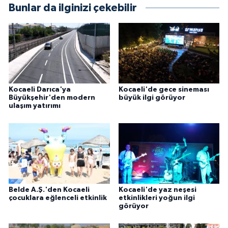
Bunlar da ilginizi çekebilir
Kocaeli Darıca'ya
Kocaeli'de gece sineması
Büyükşehir'den modern
büyük ilgi görüyor
ulaşım yatırımı
Belde A.Ş.'den Kocaeli
Kocaeli'de yaz neşesi
çocuklara eğlenceli etkinlik
etkinlikleri yoğun ilgi
görüyor