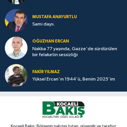
MUSTAFA ANAYURTLU
Sami dayıı.
OĞUZHAN ERCAN
Nakba 77 yaşında, Gazze'de sürdürülen
bir felaketin sessizliği
FAKİR YILMAZ
Yüksel Ercan'ın 1944'ü, Benim 2025'im
Kocaeli Bakış: Bölgenin nabzını tutan, güvenilir ve tarafsız