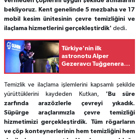
vermeden çöplerini uygun şekilde atmalarını
bekliyoruz. Kent genelinde 5 mezbaha ve 17
mobil kesim ünitesinin çevre temizliğini ve
ilaçlama hizmetlerini gerçekleştirdik'
dedi.
Türkiye'nin ilk
astronotu Alper
Gezeravcı Tuğgeneral
oldu
Temizlik ve ilaçlama işlemlerini kapsamlı şekilde
yürüttüklerini kaydeden Kutkan,
'Bu süre
zarfında arazözlerle çevreyi yıkadık.
Süpürge araçlarımızla çevre temizliği
hizmetimizi gerçekleştirdik. Tüm rögarların
ve çöp konteynerlerinin hem temizliğini hem