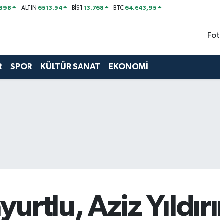
2398
6513.94
13.768
64.643,95
ALTIN
BİST
BTC
Fot
R
SPOR
KÜLTÜR SANAT
EKONOMİ
urtlu, Aziz Yıldır