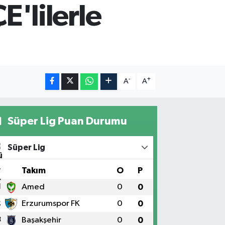
'lilerle
-
+
A
A
Süper Lig Puan Durumu
Süper Lig
#
Takım
O
P
1
Amed
0
0
2
Erzurumspor FK
0
0
3
Başakşehir
0
0