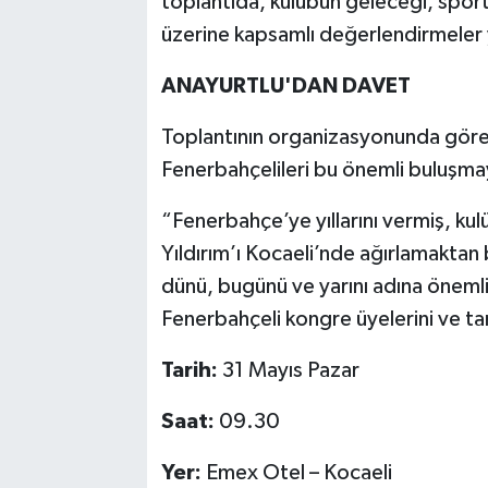
toplantıda, kulübün geleceği, sporti
üzerine kapsamlı değerlendirmeler 
ANAYURTLU'DAN DAVET
Toplantının organizasyonunda göre
Fenerbahçelileri bu önemli buluşmay
“Fenerbahçe’ye yıllarını vermiş, k
Yıldırım’ı Kocaeli’nde ağırlamakta
dünü, bugünü ve yarını adına öneml
Fenerbahçeli kongre üyelerini ve ta
Tarih:
31 Mayıs Pazar
Saat:
09.30
Yer:
Emex Otel – Kocaeli