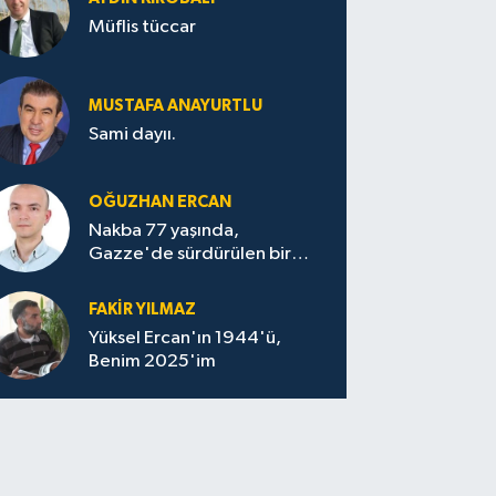
Müflis tüccar
MUSTAFA ANAYURTLU
Sami dayıı.
OĞUZHAN ERCAN
Nakba 77 yaşında,
Gazze'de sürdürülen bir
felaketin sessizliği
FAKİR YILMAZ
Yüksel Ercan'ın 1944'ü,
Benim 2025'im