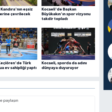
 Kandıra'nın eşsiz
Kocaeli'de Başkan
lerine çevrilecek
Büyükakın'ın spor vizyonu
takdir topladı
Keçiören'de Türk
Kocaeli, sporda da adını
ua ev sahipliği yaptı
dünyaya duyuruyor