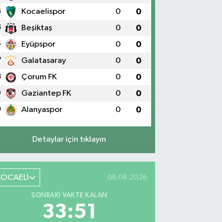
4
Kocaelispor
0
0
5
Beşiktaş
0
0
6
Eyüpspor
0
0
7
Galatasaray
0
0
8
Çorum FK
0
0
9
Gaziantep FK
0
0
0
Alanyaspor
0
0
Detaylar için tıklayın
KOCAELİ
06.08.2026
SONRAKI VAKTE KALAN
33:50