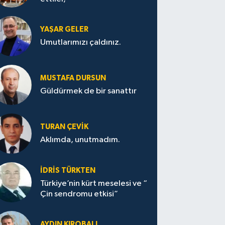
YAŞAR GELER
Umutlarımızı çaldınız.
MUSTAFA DURSUN
Güldürmek de bir sanattır
TURAN ÇEVİK
Aklımda, unutmadım.
İDRİS TÜRKTEN
Türkiye’nin kürt meselesi ve “
Çin sendromu etkisi”
AYDIN KIROBALI