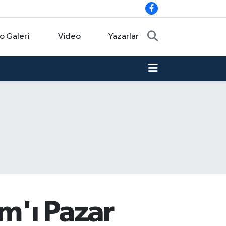
o Galeri
Video
Yazarlar
ım'ı Pazar