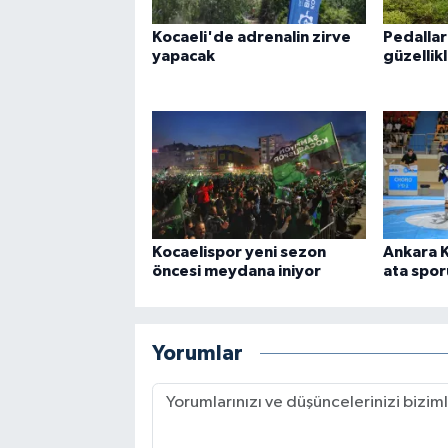
Kocaeli'de adrenalin zirve
Pedallar
yapacak
güzellik
Kocaelispor yeni sezon
Ankara 
öncesi meydana iniyor
ata spor
Yorumlar