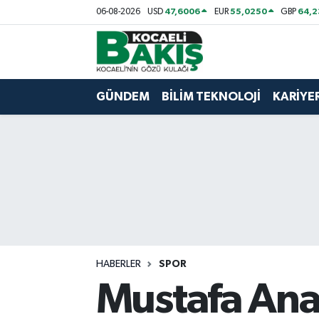
47,6006
55,0250
64,
06-08-2026
USD
EUR
GBP
Kocaeli Nöbetçi Eczaneler
Kocaeli Hava Durumu
GÜNDEM
BİLİM TEKNOLOJİ
KARİYE
Kocaeli Trafik Yoğunluk Haritası
Süper Lig Puan Durumu ve Fikstür
Tüm Manşetler
Son Dakika Haberleri
HABERLER
SPOR
Haber Arşivi
Mustafa Anay