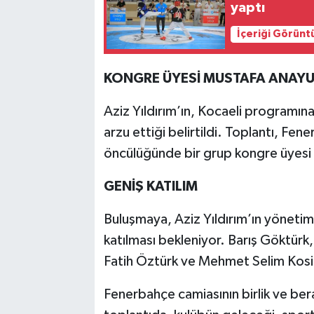
yaptı
İçeriği Görünt
KONGRE ÜYESİ MUSTAFA ANAY
Aziz Yıldırım’ın, Kocaeli programın
arzu ettiği belirtildi. Toplantı, F
öncülüğünde bir grup kongre üyesi 
GENİŞ KATILIM
Buluşmaya, Aziz Yıldırım’ın yönetim 
katılması bekleniyor. Barış Göktür
Fatih Öztürk ve Mehmet Selim Kosif
Fenerbahçe camiasının birlik ve ber