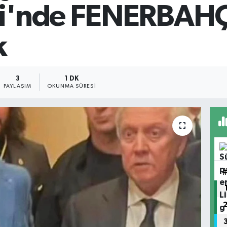
i'nde FENERBAHÇE
k
3
1 DK
PAYLAŞIM
OKUNMA SÜRESI