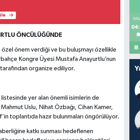
üle
İMS
04:
URTLU ÖNCÜLÜĞÜNDE
a özel önem verdiği ve bu buluşmayı özellikle
enerbahçe Kongre Üyesi Mustafa Anayurtlu’nun
Y
tarafından organize ediliyor.
listesinde yer alan önemli isimlerin de
k, Mahmut Uslu, Nihat Özbağı, Cihan Kamer,
’in toplantıda hazır bulunmaları öngörülüyor.
aberliğine katkı sunması hedeflenen