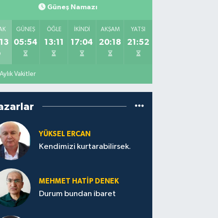
Güneş Namazı
AK
GÜNEŞ
ÖĞLE
İKINDI
AKŞAM
YATSI
13
05:54
13:11
17:04
20:18
21:52
Aylık Vakitler
azarlar
YÜKSEL ERCAN
Kendimizi kurtarabilirsek.
MEHMET HATİP DENEK
Durum bundan ibaret