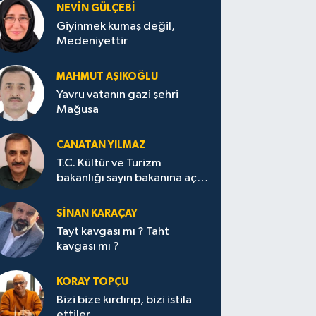
NEVİN GÜLÇEBİ
Giyinmek kumaş değil,
Medeniyettir
MAHMUT AŞIKOĞLU
Yavru vatanın gazi şehri
Mağusa
CANATAN YILMAZ
T.C. Kültür ve Turizm
bakanlığı sayın bakanına açık
mektup.
SİNAN KARAÇAY
Tayt kavgası mı ? Taht
kavgası mı ?
KORAY TOPÇU
Bizi bize kırdırıp, bizi istila
ettiler,