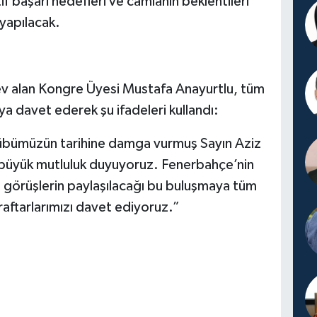
f başarı hedefleri ve camianın beklentileri
yapılacak.
v alan Kongre Üyesi Mustafa Anayurtlu, tüm
a davet ederek şu ifadeleri kullandı:
ulübümüzün tarihine damga vurmuş Sayın Aziz
n büyük mutluluk duyuyoruz. Fenerbahçe’nin
i görüşlerin paylaşılacağı bu buluşmaya tüm
raftarlarımızı davet ediyoruz.”