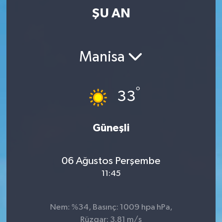
ŞU AN
Manisa
°
33
Güneşli
06 Ağustos Perşembe
11:45
Nem: %34, Basınç: 1009 hpa hPa,
Rüzgar: 3.81 m/s