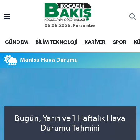
Kocaeli Nöbetçi Eczaneler
06.08.2026, Perşembe
Kocaeli Hava Durumu
GÜNDEM
BİLİM TEKNOLOJİ
KARİYER
SPOR
KÜ
Kocaeli Trafik Yoğunluk Haritası
Manisa Hava Durumu
Süper Lig Puan Durumu ve Fikstür
Tüm Manşetler
Son Dakika Haberleri
Bugün, Yarın ve 1 Haftalık Hava
Haber Arşivi
Durumu Tahmini