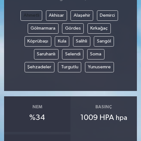
Ahmetli
Akhisar
Alaşehir
Demirci
Gölmarmara
Gördes
Kırkağaç
Köprübaşı
Kula
Salihli
Sarıgöl
Saruhanlı
Selendi
Soma
Şehzadeler
Turgutlu
Yunusemre
NEM
BASINÇ
%34
1009 HPA
hpa