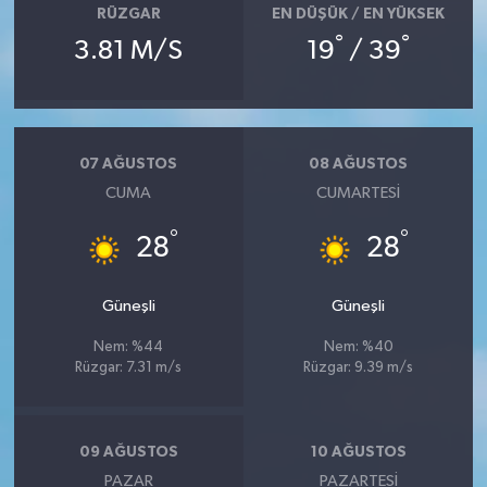
RÜZGAR
EN DÜŞÜK / EN YÜKSEK
°
°
3.81 M/S
19
/ 39
07 AĞUSTOS
08 AĞUSTOS
CUMA
CUMARTESI
°
°
28
28
Güneşli
Güneşli
Nem: %44
Nem: %40
Rüzgar: 7.31 m/s
Rüzgar: 9.39 m/s
09 AĞUSTOS
10 AĞUSTOS
PAZAR
PAZARTESI