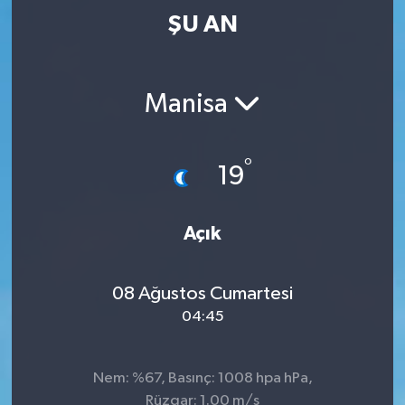
ŞU AN
Manisa
°
19
Açık
08 Ağustos Cumartesi
04:45
Nem: %67, Basınç: 1008 hpa hPa,
Rüzgar: 1.00 m/s