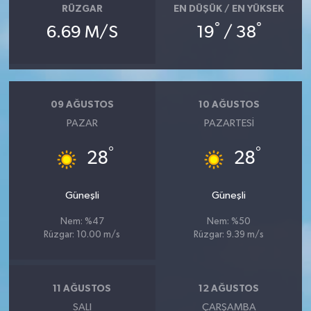
RÜZGAR
EN DÜŞÜK / EN YÜKSEK
°
°
6.69 M/S
19
/ 38
09 AĞUSTOS
10 AĞUSTOS
PAZAR
PAZARTESI
°
°
28
28
Güneşli
Güneşli
Nem: %47
Nem: %50
Rüzgar: 10.00 m/s
Rüzgar: 9.39 m/s
11 AĞUSTOS
12 AĞUSTOS
SALI
ÇARŞAMBA