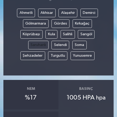
Ahmetli
Akhisar
Alaşehir
Demirci
Gölmarmara
Gördes
Kırkağaç
Köprübaşı
Kula
Salihli
Sarıgöl
Saruhanlı
Selendi
Soma
Şehzadeler
Turgutlu
Yunusemre
NEM
BASINÇ
%17
1005 HPA
hpa