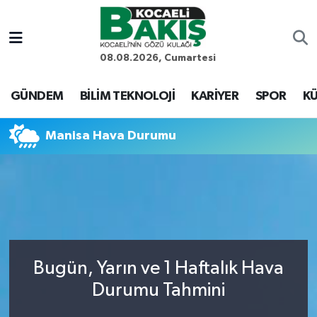
Kocaeli Nöbetçi Eczaneler
08.08.2026, Cumartesi
Kocaeli Hava Durumu
GÜNDEM
BİLİM TEKNOLOJİ
KARİYER
SPOR
KÜ
Kocaeli Trafik Yoğunluk Haritası
Manisa Hava Durumu
Süper Lig Puan Durumu ve Fikstür
Tüm Manşetler
Son Dakika Haberleri
Bugün, Yarın ve 1 Haftalık Hava
Haber Arşivi
Durumu Tahmini