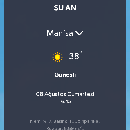
ŞU AN
Manisa
°
38
Güneşli
08 Ağustos Cumartesi
16:45
Nem: %17, Basınç: 1005 hpa hPa,
Rüzgar: 6.69 m/s