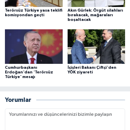
Terörsüz Türkiye yasa teklifi
Akın Gürlek: Örgüt silahları
komisyondan geçti
bırakacak, mağaraları
boşaltacak
Cumhurbaşkanı
İçişleri Bakanı Çiftçi'den
Erdoğan'dan 'Terörsüz
YÖK ziyareti
Türkiye' mesajı
Yorumlar