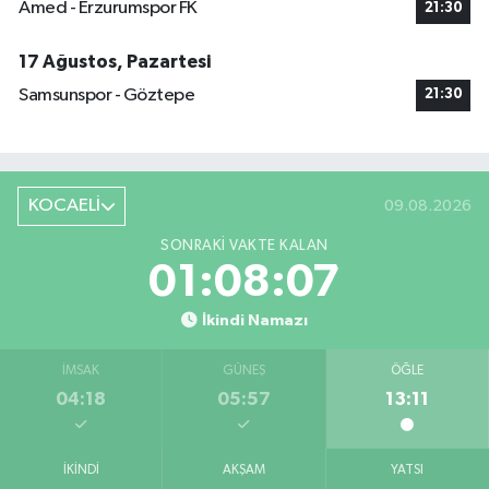
Amed - Erzurumspor FK
21:30
17 Ağustos, Pazartesi
Samsunspor - Göztepe
21:30
KOCAELİ
09.08.2026
SONRAKI VAKTE KALAN
01:08:06
İkindi Namazı
İMSAK
GÜNEŞ
ÖĞLE
04:18
05:57
13:11
İKINDI
AKŞAM
YATSI