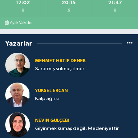
17:02
20:15
21:47
Aylık Vakitler
Yazarlar
MEHMET HATİP DENEK
Sararmış solmuş ömür
YÜKSEL ERCAN
Kalp ağrısı
NEVİN GÜLÇEBİ
Giyinmek kumaş değil, Medeniyettir