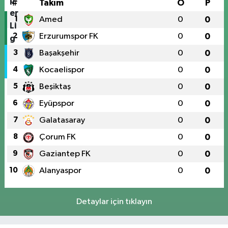
#
Takım
O
P
1
Amed
0
0
2
Erzurumspor FK
0
0
3
Başakşehir
0
0
4
Kocaelispor
0
0
5
Beşiktaş
0
0
6
Eyüpspor
0
0
7
Galatasaray
0
0
8
Çorum FK
0
0
9
Gaziantep FK
0
0
10
Alanyaspor
0
0
Detaylar için tıklayın