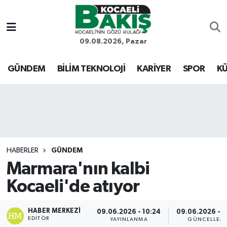
Kocaeli Nöbetçi Eczaneler
09.08.2026, Pazar
Kocaeli Hava Durumu
GÜNDEM
BİLİM TEKNOLOJİ
KARİYER
SPOR
KÜ
Kocaeli Trafik Yoğunluk Haritası
Süper Lig Puan Durumu ve Fikstür
Tüm Manşetler
HABERLER
GÜNDEM
Marmara'nın kalbi
Son Dakika Haberleri
Kocaeli'de atıyor
Haber Arşivi
HABER MERKEZI
09.06.2026 - 10:24
09.06.2026 - 1
EDITÖR
YAYINLANMA
GÜNCELLEM