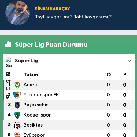
SİNAN KARAÇAY
Tayt kavgası mı ? Taht kavgası mı ?
Süper Lig Puan Durumu
Süper Lig
#
Takım
O
P
1
Amed
0
0
2
Erzurumspor FK
0
0
3
Başakşehir
0
0
4
Kocaelispor
0
0
5
Beşiktaş
0
0
6
Eyüpspor
0
0