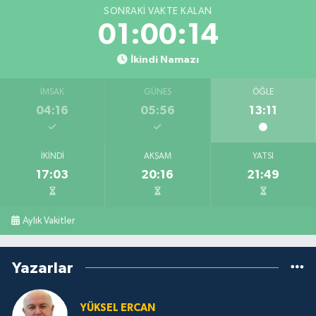
SONRAKI VAKTE KALAN
01:00:13
İkindi Namazı
İMSAK
GÜNEŞ
ÖĞLE
04:16
05:56
13:11
İKINDI
AKŞAM
YATSI
17:03
20:16
21:49
Aylık Vakitler
Yazarlar
YÜKSEL ERCAN