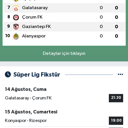
7
Galatasaray
0
0
8
Çorum FK
0
0
9
Gaziantep FK
0
0
10
Alanyaspor
0
0
Detaylar için tıklayın
Süper Lig Fikstür
14 Ağustos, Cuma
Galatasaray - Çorum FK
21:30
15 Ağustos, Cumartesi
Konyaspor - Rizespor
19:00