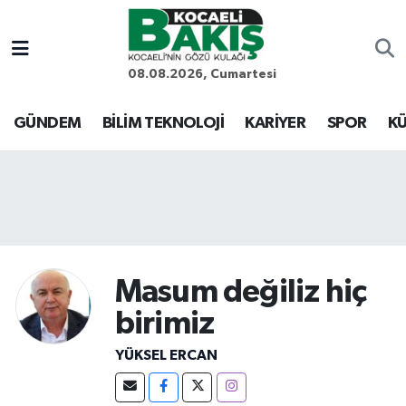
Kocaeli Nöbetçi Eczaneler
08.08.2026, Cumartesi
Kocaeli Hava Durumu
GÜNDEM
BİLİM TEKNOLOJİ
KARİYER
SPOR
KÜ
Kocaeli Trafik Yoğunluk Haritası
Süper Lig Puan Durumu ve Fikstür
Tüm Manşetler
Masum değiliz hiç
Son Dakika Haberleri
birimiz
Haber Arşivi
YÜKSEL ERCAN