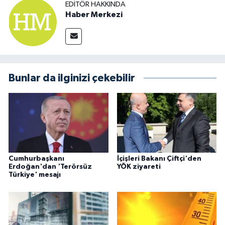
EDITÖR HAKKINDA
Haber Merkezi
Bunlar da ilginizi çekebilir
Cumhurbaşkanı
İçişleri Bakanı Çiftçi'den
Erdoğan'dan 'Terörsüz
YÖK ziyareti
Türkiye' mesajı