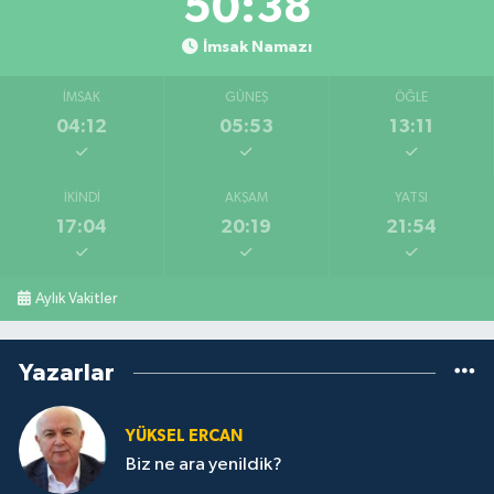
50:37
İmsak Namazı
İMSAK
GÜNEŞ
ÖĞLE
04:12
05:53
13:11
İKINDI
AKŞAM
YATSI
17:04
20:19
21:54
Aylık Vakitler
Yazarlar
YÜKSEL ERCAN
Biz ne ara yenildik?