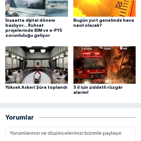
İnşaatta dijital dönem
Bugün yurt genelinde hava
başlıyor... Ruhsat
nasıl olacak?
projelerinde BIM ve e-PYS
zorunluluğu geliyor
Yüksek Askerî Şûra toplandı
5 il için şiddetli rüzgâr
alarmı!
Yorumlar