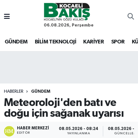
Kocaeli Nöbetçi Eczaneler
06.08.2026, Perşembe
Kocaeli Hava Durumu
GÜNDEM
BİLİM TEKNOLOJİ
KARİYER
SPOR
KÜ
Kocaeli Trafik Yoğunluk Haritası
Süper Lig Puan Durumu ve Fikstür
Tüm Manşetler
HABERLER
GÜNDEM
Meteoroloji'den batı ve
Son Dakika Haberleri
doğu için sağanak uyarısı
Haber Arşivi
HABER MERKEZI
08.05.2026 - 08:24
08.05.2026 - 1
EDITÖR
YAYINLANMA
GÜNCELLEM