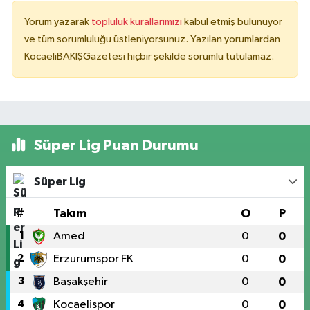
Yorum yazarak
topluluk kurallarımızı
kabul etmiş bulunuyor
ve tüm sorumluluğu üstleniyorsunuz. Yazılan yorumlardan
KocaeliBAKIŞGazetesi hiçbir şekilde sorumlu tutulamaz.
Süper Lig Puan Durumu
Süper Lig
#
Takım
O
P
1
Amed
0
0
2
Erzurumspor FK
0
0
3
Başakşehir
0
0
4
Kocaelispor
0
0