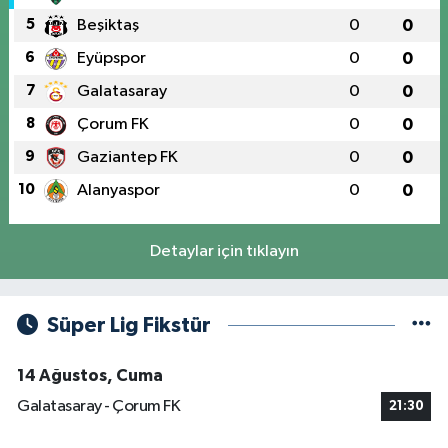
5
Beşiktaş
0
0
6
Eyüpspor
0
0
7
Galatasaray
0
0
8
Çorum FK
0
0
9
Gaziantep FK
0
0
10
Alanyaspor
0
0
Detaylar için tıklayın
Süper Lig Fikstür
14 Ağustos, Cuma
Galatasaray - Çorum FK
21:30