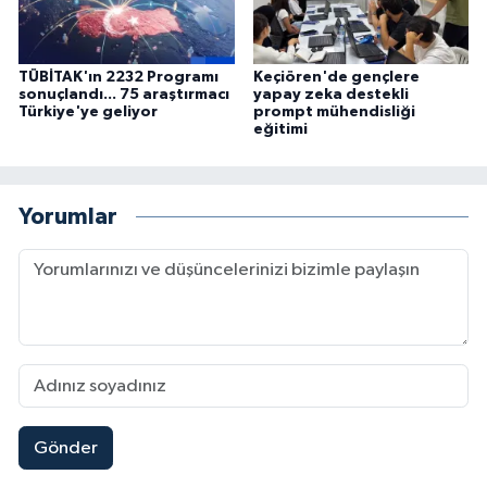
TÜBİTAK'ın 2232 Programı
Keçiören'de gençlere
sonuçlandı... 75 araştırmacı
yapay zeka destekli
Türkiye'ye geliyor
prompt mühendisliği
eğitimi
Yorumlar
Gönder