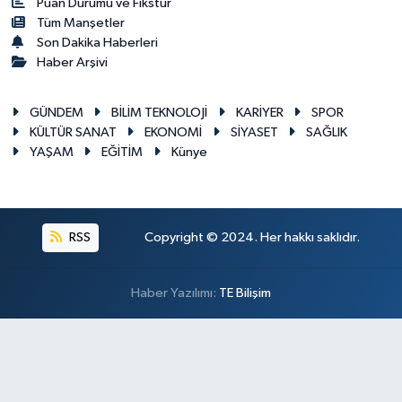
Puan Durumu ve Fikstür
Tüm Manşetler
Son Dakika Haberleri
Haber Arşivi
GÜNDEM
BİLİM TEKNOLOJİ
KARİYER
SPOR
KÜLTÜR SANAT
EKONOMİ
SİYASET
SAĞLIK
YAŞAM
EĞİTİM
Künye
RSS
Copyright © 2024. Her hakkı saklıdır.
Haber Yazılımı:
TE Bilişim