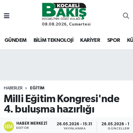
Kocaeli Nöbetçi Eczaneler
08.08.2026, Cumartesi
Kocaeli Hava Durumu
GÜNDEM
BİLİM TEKNOLOJİ
KARİYER
SPOR
KÜ
Kocaeli Trafik Yoğunluk Haritası
Süper Lig Puan Durumu ve Fikstür
Tüm Manşetler
HABERLER
EĞİTİM
Milli Eğitim Kongresi'nde
Son Dakika Haberleri
4. buluşma hazırlığı
Haber Arşivi
HABER MERKEZI
26.05.2026 - 15:31
26.05.2026 - 19
EDITÖR
YAYINLANMA
GÜNCELLEME