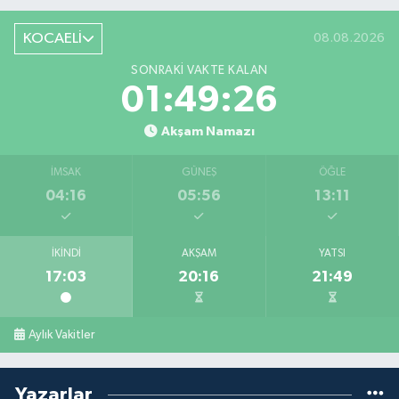
KOCAELİ
08.08.2026
SONRAKI VAKTE KALAN
01:49:26
Akşam Namazı
İMSAK
GÜNEŞ
ÖĞLE
04:16
05:56
13:11
İKINDI
AKŞAM
YATSI
17:03
20:16
21:49
Aylık Vakitler
Yazarlar