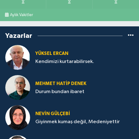
Aylık Vakitler
Yazarlar
YÜKSEL ERCAN
Kendimizi kurtarabilirsek.
MEHMET HATİP DENEK
Durum bundan ibaret
NEVİN GÜLÇEBİ
Giyinmek kumaş değil, Medeniyettir