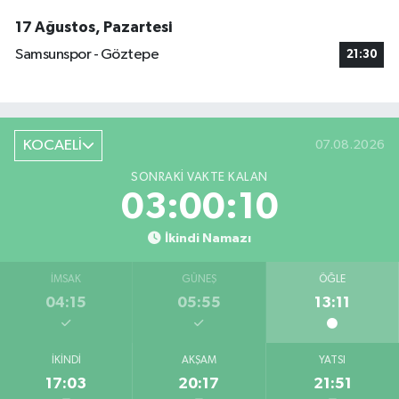
17 Ağustos, Pazartesi
Samsunspor - Göztepe
21:30
KOCAELİ
07.08.2026
SONRAKI VAKTE KALAN
03:00:09
İkindi Namazı
İMSAK
GÜNEŞ
ÖĞLE
04:15
05:55
13:11
İKINDI
AKŞAM
YATSI
17:03
20:17
21:51