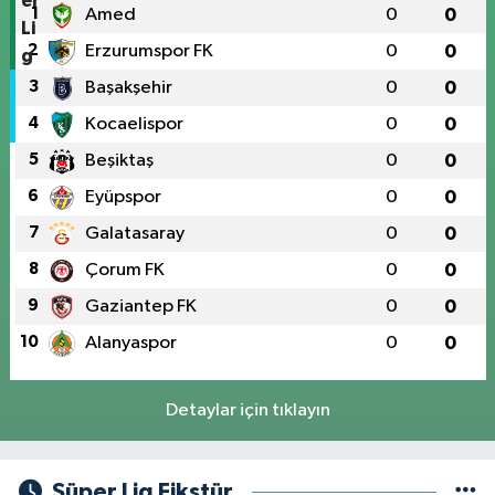
1
Amed
0
0
2
Erzurumspor FK
0
0
3
Başakşehir
0
0
4
Kocaelispor
0
0
5
Beşiktaş
0
0
6
Eyüpspor
0
0
7
Galatasaray
0
0
8
Çorum FK
0
0
9
Gaziantep FK
0
0
10
Alanyaspor
0
0
Detaylar için tıklayın
Süper Lig Fikstür