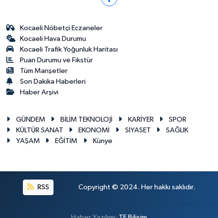
Kocaeli Nöbetçi Eczaneler
Kocaeli Hava Durumu
Kocaeli Trafik Yoğunluk Haritası
Puan Durumu ve Fikstür
Tüm Manşetler
Son Dakika Haberleri
Haber Arşivi
GÜNDEM
BİLİM TEKNOLOJİ
KARİYER
SPOR
KÜLTÜR SANAT
EKONOMİ
SİYASET
SAĞLIK
YAŞAM
EĞİTİM
Künye
RSS
Copyright © 2024. Her hakkı saklıdır.
Haber Yazılımı:
TE Bilişim