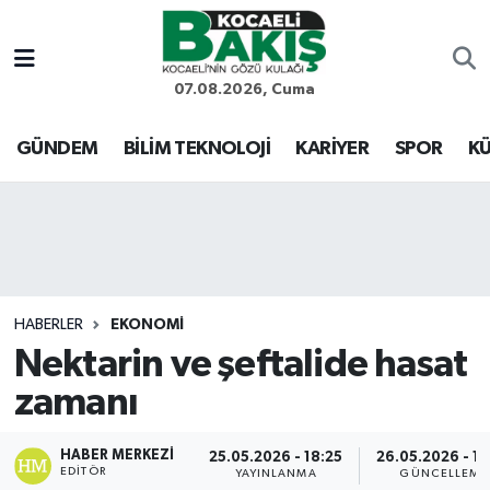
Kocaeli Nöbetçi Eczaneler
07.08.2026, Cuma
Kocaeli Hava Durumu
GÜNDEM
BİLİM TEKNOLOJİ
KARİYER
SPOR
KÜ
Kocaeli Trafik Yoğunluk Haritası
Süper Lig Puan Durumu ve Fikstür
Tüm Manşetler
HABERLER
EKONOMİ
Nektarin ve şeftalide hasat
Son Dakika Haberleri
zamanı
Haber Arşivi
HABER MERKEZI
25.05.2026 - 18:25
26.05.2026 - 14
EDITÖR
YAYINLANMA
GÜNCELLEME