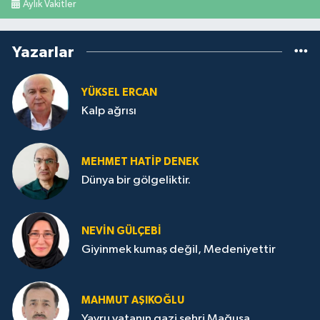
Aylık Vakitler
Yazarlar
YÜKSEL ERCAN
Kalp ağrısı
MEHMET HATİP DENEK
Dünya bir gölgeliktir.
NEVİN GÜLÇEBİ
Giyinmek kumaş değil, Medeniyettir
MAHMUT AŞIKOĞLU
Yavru vatanın gazi şehri Mağusa