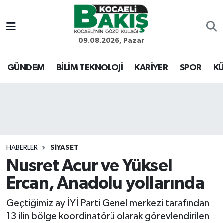
Kocaeli Nöbetçi Eczaneler
09.08.2026, Pazar
Kocaeli Hava Durumu
GÜNDEM
BİLİM TEKNOLOJİ
KARİYER
SPOR
KÜ
Kocaeli Trafik Yoğunluk Haritası
Süper Lig Puan Durumu ve Fikstür
Tüm Manşetler
HABERLER
SİYASET
Nusret Acur ve Yüksel
Son Dakika Haberleri
Ercan, Anadolu yollarında
Haber Arşivi
Geçtiğimiz ay İYİ Parti Genel merkezi tarafından
13 ilin bölge koordinatörü olarak görevlendirilen