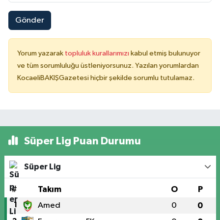
Gönder
Yorum yazarak
topluluk kurallarımızı
kabul etmiş bulunuyor
ve tüm sorumluluğu üstleniyorsunuz. Yazılan yorumlardan
KocaeliBAKIŞGazetesi hiçbir şekilde sorumlu tutulamaz.
Süper Lig Puan Durumu
Süper Lig
#
Takım
O
P
1
Amed
0
0