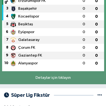
2
Erzurumspor FK
0
0
3
Başakşehir
0
0
4
Kocaelispor
0
0
5
Beşiktaş
0
0
6
Eyüpspor
0
0
7
Galatasaray
0
0
8
Çorum FK
0
0
9
Gaziantep FK
0
0
10
Alanyaspor
0
0
Detaylar için tıklayın
Süper Lig Fikstür