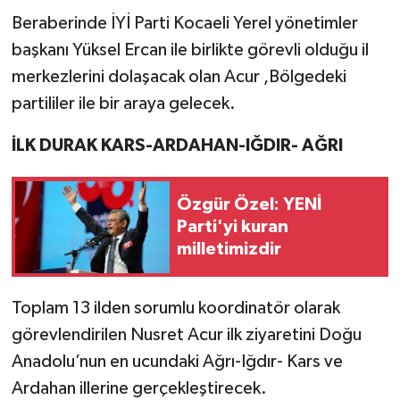
Beraberinde İYİ Parti Kocaeli Yerel yönetimler
başkanı Yüksel Ercan ile birlikte görevli olduğu il
merkezlerini dolaşacak olan Acur ,Bölgedeki
partililer ile bir araya gelecek.
İLK DURAK KARS-ARDAHAN-IĞDIR- AĞRI
Özgür Özel: YENİ
Parti'yi kuran
milletimizdir
Toplam 13 ilden sorumlu koordinatör olarak
görevlendirilen Nusret Acur ilk ziyaretini Doğu
Anadolu’nun en ucundaki Ağrı-Iğdır- Kars ve
Ardahan illerine gerçekleştirecek.