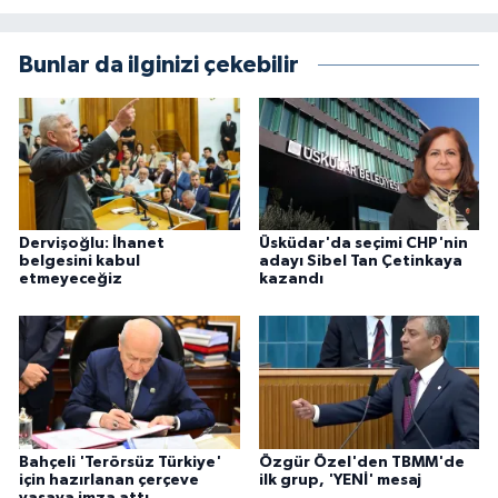
Bunlar da ilginizi çekebilir
Dervişoğlu: İhanet
Üsküdar'da seçimi CHP'nin
belgesini kabul
adayı Sibel Tan Çetinkaya
etmeyeceğiz
kazandı
Bahçeli 'Terörsüz Türkiye'
Özgür Özel'den TBMM'de
için hazırlanan çerçeve
ilk grup, 'YENİ' mesaj
yasaya imza attı