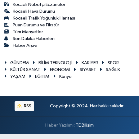
Kocaeli Nöbetçi Eczaneler
Kocaeli Hava Durumu
Kocaeli Trafik Yoğunluk Haritası
Puan Durumu ve Fikstür
Tüm Manşetler
Son Dakika Haberleri
Haber Arşivi
GÜNDEM
BİLİM TEKNOLOJİ
KARİYER
SPOR
KÜLTÜR SANAT
EKONOMİ
SİYASET
SAĞLIK
YAŞAM
EĞİTİM
Künye
RSS
Copyright © 2024. Her hakkı saklıdır.
Haber Yazılımı:
TE Bilişim