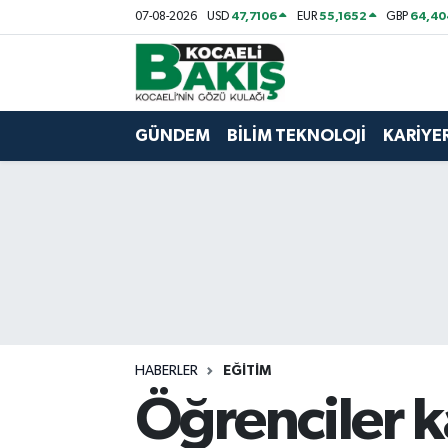
47,7106
55,1652
64,40
07-08-2026
USD
EUR
GBP
Kocaeli Nöbetçi Eczaneler
Kocaeli Hava Durumu
GÜNDEM
BİLİM TEKNOLOJİ
KARİYE
Kocaeli Trafik Yoğunluk Haritası
Süper Lig Puan Durumu ve Fikstür
Tüm Manşetler
Son Dakika Haberleri
HABERLER
EĞİTİM
Haber Arşivi
Öğrenciler k