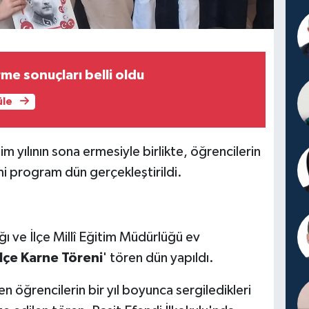
me sonuçları belli oldu
üle
ılının sona ermesiyle birlikte, öğrencilerin
i program dün gerçekleştirildi.
 ve İlçe Millî Eğitim Müdürlüğü ev
İlçe Karne Töreni
' tören dün yapıldı.
 öğrencilerin bir yıl boyunca sergiledikleri