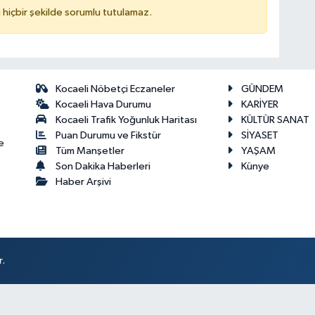
hiçbir şekilde sorumlu tutulamaz.
Kocaeli Nöbetçi Eczaneler
GÜNDEM
Kocaeli Hava Durumu
KARİYER
Kocaeli Trafik Yoğunluk Haritası
KÜLTÜR SANAT
Puan Durumu ve Fikstür
SİYASET
e
Tüm Manşetler
YAŞAM
Son Dakika Haberleri
Künye
Haber Arşivi
r.