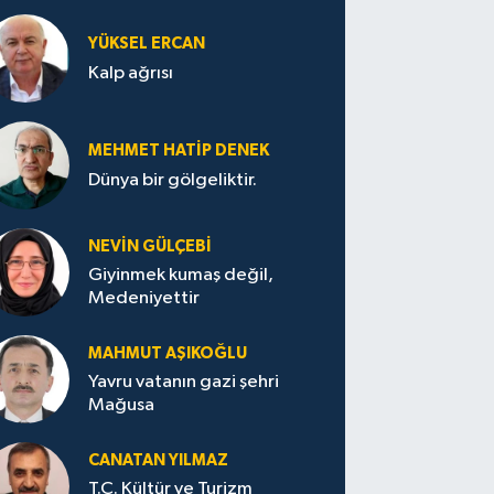
YÜKSEL ERCAN
Kalp ağrısı
MEHMET HATİP DENEK
Dünya bir gölgeliktir.
NEVİN GÜLÇEBİ
Giyinmek kumaş değil,
Medeniyettir
MAHMUT AŞIKOĞLU
Yavru vatanın gazi şehri
Mağusa
CANATAN YILMAZ
T.C. Kültür ve Turizm