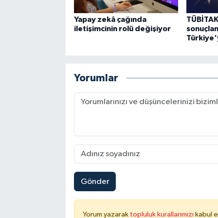
Yapay zekâ çağında
TÜBİTAK
iletişimcinin rolü değişiyor
sonuçlan
Türkiye'
Yorumlar
Gönder
Yorum yazarak
topluluk kurallarımızı
kabul e