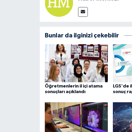
Bunlar da ilginizi çekebilir
Öğretmenlerin il içi atama
LGS'de i
sonuçları açıklandı
sonuç ra