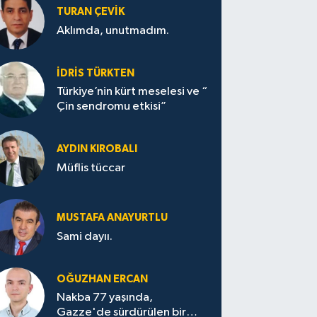
TURAN ÇEVİK
Aklımda, unutmadım.
İDRİS TÜRKTEN
Türkiye’nin kürt meselesi ve “
Çin sendromu etkisi”
AYDIN KIROBALI
Müflis tüccar
MUSTAFA ANAYURTLU
Sami dayıı.
OĞUZHAN ERCAN
Nakba 77 yaşında,
Gazze'de sürdürülen bir