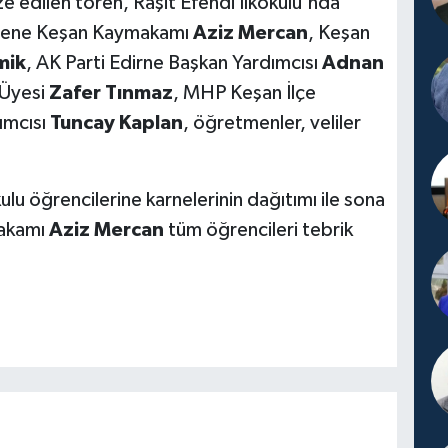
e edilen tören, Raşit Efendi İlkokulu'nda
törene Keşan Kaymakamı
Aziz Mercan
, Keşan
mik
, AK Parti Edirne Başkan Yardımcısı
Adnan
 Üyesi
Zafer Tınmaz
, MHP Keşan İlçe
ımcısı
Tuncay Kaplan
, öğretmenler, veliler
okulu öğrencilerine karnelerinin dağıtımı ile sona
makamı
Aziz Mercan
tüm öğrencileri tebrik