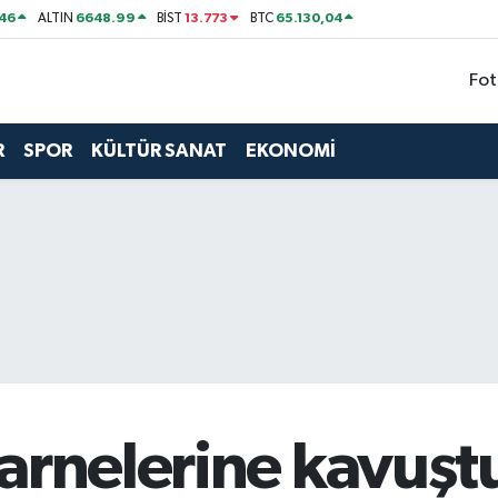
46
6648.99
13.773
65.130,04
ALTIN
BİST
BTC
Fot
R
SPOR
KÜLTÜR SANAT
EKONOMİ
arnelerine kavuşt