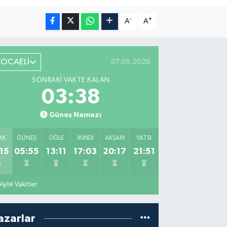
-
+
A
A
KOCAELİ
07.08.2026
SONRAKI VAKTE KALAN
03:37
Güneş Namazı
AK
GÜNEŞ
ÖĞLE
İKINDI
AKŞAM
YATSI
15
05:55
13:11
17:03
20:17
21:51
Aylık Vakitler
azarlar