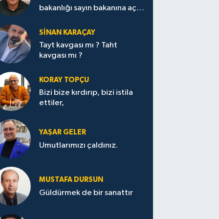
bakanlığı sayın bakanına açık
mektup.
SİNAN KARAÇAY
Tayt kavgası mı ? Taht
kavgası mı ?
KORAY TOPÇU
Bizi bize kırdırıp, bizi istila
ettiler,
YAŞAR GELER
Umutlarımızı çaldınız.
MUSTAFA DURSUN
Güldürmek de bir sanattır