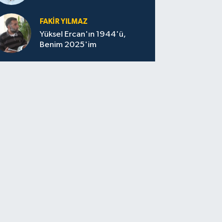
felaketin sessizliği
FAKİR YILMAZ
Yüksel Ercan'ın 1944'ü,
Benim 2025'im