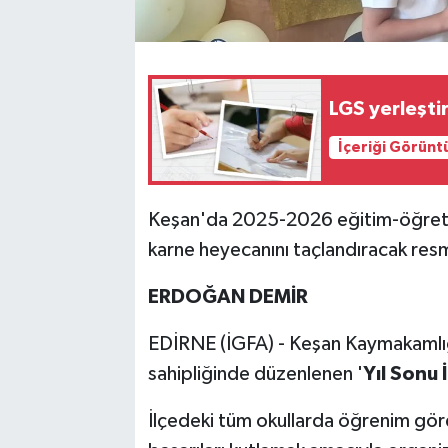
LGS yerleştir
İçeriği Görünt
Keşan'da 2025-2026 eğitim-öğretim y
karne heyecanını taçlandıracak resm
ERDOĞAN DEMİR
EDİRNE (İGFA) - Keşan Kaymakamlığı
sahipliğinde düzenlenen '
Yıl Sonu 
İlçedeki tüm okullarda öğrenim gören