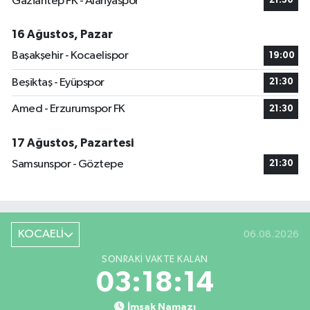
Gaziantep FK - Alanyaspor
21:30
16 Ağustos, Pazar
Başakşehir - Kocaelispor
19:00
Beşiktaş - Eyüpspor
21:30
Amed - Erzurumspor FK
21:30
17 Ağustos, Pazartesi
Samsunspor - Göztepe
21:30
KOCAELİ
06.08.2026
SONRAKI VAKTE KALAN
03:18:14
İmsak Namazı