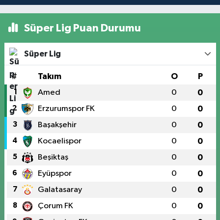
Süper Lig Puan Durumu
Süper Lig
#
Takım
O
P
1
Amed
0
0
2
Erzurumspor FK
0
0
3
Başakşehir
0
0
4
Kocaelispor
0
0
5
Beşiktaş
0
0
6
Eyüpspor
0
0
7
Galatasaray
0
0
8
Çorum FK
0
0