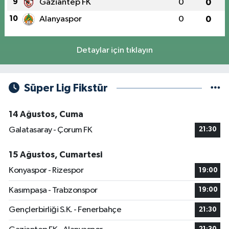
9
Gaziantep FK
0
0
10
Alanyaspor
0
0
Detaylar için tıklayın
Süper Lig Fikstür
14 Ağustos, Cuma
Galatasaray - Çorum FK
21:30
15 Ağustos, Cumartesi
Konyaspor - Rizespor
19:00
Kasımpaşa - Trabzonspor
19:00
Gençlerbirliği S.K. - Fenerbahçe
21:30