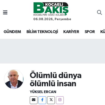
Kocaeli Nöbetçi Eczaneler
06.08.2026, Perşembe
Kocaeli Hava Durumu
GÜNDEM
BİLİM TEKNOLOJİ
KARİYER
SPOR
KÜ
Kocaeli Trafik Yoğunluk Haritası
Süper Lig Puan Durumu ve Fikstür
Tüm Manşetler
Ölümlü dünya
Son Dakika Haberleri
ölümlü insan
Haber Arşivi
YÜKSEL ERCAN