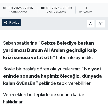
08.08.2025 - 20:07
08.08.2025 - 20:09
3
YAYINLANMA
GÜNCELLEME
PAYLAŞIM
Paylaş
-
+
A
A
Sabah saatlerine “
Gebze Belediye başkan
yardımcısı Dursun Ali Arslan geçirdiği kalp
krizi sonucu vefat etti”
haberi ile uyandık.
Böyle bir başlığı gören okuyucularımız “N
e yani
eninde sonunda hepimiz öleceğiz, dünyada
kalan övünsün”
şeklinde tepki verebilirler.
Verecekleri bu tepkide de sonuna kadar
haklıdırlar.