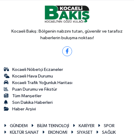
Kocaeli Bakış: Bölgenin nabzını tutan, güvenilir ve tarafsız
haberlerin buluşma noktası!
Kocaeli Nöbetçi Eczaneler
Kocaeli Hava Durumu
Kocaeli Trafik Yoğunluk Haritası
Puan Durumu ve Fikstür
Tüm Manşetler
Son Dakika Haberleri
Haber Arşivi
GÜNDEM
BİLİM TEKNOLOJİ
KARİYER
SPOR
KÜLTÜR SANAT
EKONOMİ
SİYASET
SAĞLIK