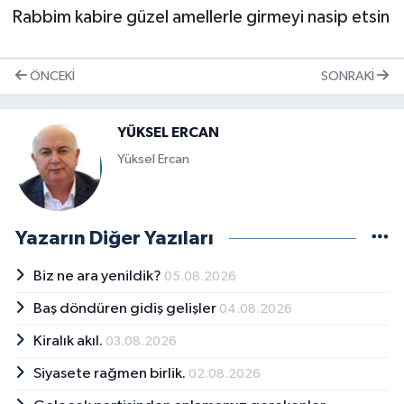
Rabbim kabire güzel amellerle girmeyi nasip etsin
ÖNCEKI
SONRAKI
YÜKSEL ERCAN
Yüksel Ercan
Yazarın Diğer Yazıları
Biz ne ara yenildik?
05.08.2026
Baş döndüren gidiş gelişler
04.08.2026
Kiralık akıl.
03.08.2026
Siyasete rağmen birlik.
02.08.2026