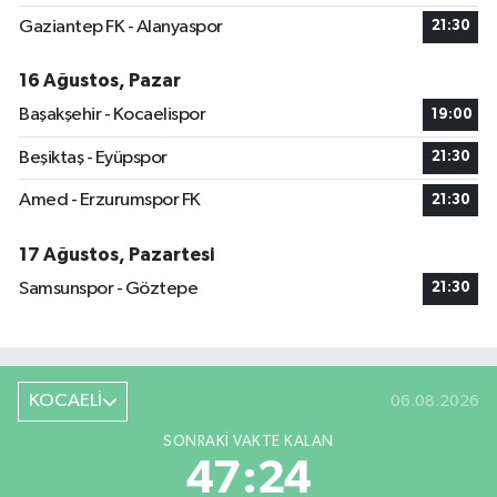
Gaziantep FK - Alanyaspor
21:30
16 Ağustos, Pazar
Başakşehir - Kocaelispor
19:00
Beşiktaş - Eyüpspor
21:30
Amed - Erzurumspor FK
21:30
17 Ağustos, Pazartesi
Samsunspor - Göztepe
21:30
KOCAELİ
06.08.2026
SONRAKI VAKTE KALAN
47:23