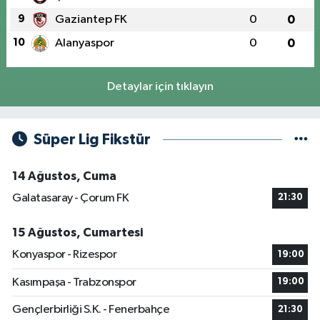
9
Gaziantep FK
0
0
10
Alanyaspor
0
0
Detaylar için tıklayın
Süper Lig Fikstür
14 Ağustos, Cuma
Galatasaray - Çorum FK
21:30
15 Ağustos, Cumartesi
Konyaspor - Rizespor
19:00
Kasımpaşa - Trabzonspor
19:00
Gençlerbirliği S.K. - Fenerbahçe
21:30