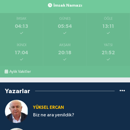
İmsak Namazı
İMSAK
GÜNEŞ
ÖĞLE
04:13
05:54
13:11
İKINDI
AKŞAM
YATSI
17:04
20:18
21:52
Aylık Vakitler
Yazarlar
YÜKSEL ERCAN
Biz ne ara yenildik?