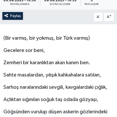
09.08.2025 - 10:50
09.08.2025 - 10:53
5
YAYINLANMA
GÜNCELLEME
PAYLAŞIM
Paylaş
-
+
A
A
(Bir varmış, bir yokmuş, bir Türk varmış)
Gecelere sor beni,
Zemheri bir karanlıktan akan kanım ben.
Sahte masalardan, yılışık kahkahalara satılan,
Sarhoş naralarındaki sevgili, kavgalardaki çığlık,
Açlıktan sığınılan soğuk taş odada gözyaşı,
Göğsünden vurulup düşen askerin gözlerindeki