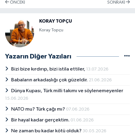
ÖNCEKI
SONRAKI
KORAY TOPÇU
Koray Topçu
Yazarın Diğer Yazıları
Bizi bize kırdırıp, bizi istila ettiler,
13.07.2026
Babaların arkadaşlığı çok güzeldir.
21.06.2026
Dünya Kupası, Türk milli takımı ve söylenemeyenler
15.06.2026
NATO mu? Türk çağı mı?
07.06.2026
Bir hayal kadar gerçektim.
01.06.2026
Ne zaman bu kadar kötü olduk?
30.05.2026