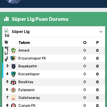
Süper Lig Puan Durumu
Süper Lig
#
Takım
O
P
1
Amed
0
0
2
Erzurumspor FK
0
0
3
Başakşehir
0
0
4
Kocaelispor
0
0
5
Beşiktaş
0
0
6
Eyüpspor
0
0
7
Galatasaray
0
0
8
Çorum FK
0
0