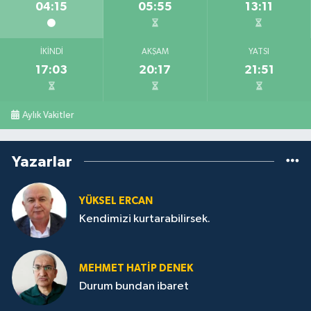
04:15
05:55
13:11
İKINDI
AKŞAM
YATSI
17:03
20:17
21:51
Aylık Vakitler
Yazarlar
YÜKSEL ERCAN
Kendimizi kurtarabilirsek.
MEHMET HATİP DENEK
Durum bundan ibaret