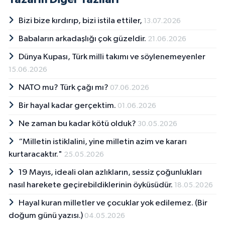
Bizi bize kırdırıp, bizi istila ettiler,
13.07.2026
Babaların arkadaşlığı çok güzeldir.
21.06.2026
Dünya Kupası, Türk milli takımı ve söylenemeyenler
15.06.2026
NATO mu? Türk çağı mı?
07.06.2026
Bir hayal kadar gerçektim.
01.06.2026
Ne zaman bu kadar kötü olduk?
30.05.2026
“Milletin istiklalini, yine milletin azim ve kararı
kurtaracaktır."
25.05.2026
19 Mayıs, ideali olan azlıkların, sessiz çoğunlukları
nasıl harekete geçirebildiklerinin öyküsüdür.
18.05.2026
Hayal kuran milletler ve çocuklar yok edilemez. (Bir
doğum günü yazısı.)
04.05.2026