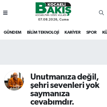
Kocaeli Nöbetçi Eczaneler
07.08.2026, Cuma
Kocaeli Hava Durumu
GÜNDEM
BİLİM TEKNOLOJİ
KARİYER
SPOR
KÜ
Kocaeli Trafik Yoğunluk Haritası
Süper Lig Puan Durumu ve Fikstür
Tüm Manşetler
Unutmanıza değil,
Son Dakika Haberleri
şehri sevenleri yok
Haber Arşivi
saymanıza
cevabımdır.