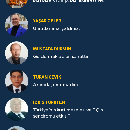
Bizi bize kırdırıp, bizi istila ettiler,
YAŞAR GELER
Umutlarımızı çaldınız.
MUSTAFA DURSUN
Güldürmek de bir sanattır
TURAN ÇEVİK
Aklımda, unutmadım.
İDRİS TÜRKTEN
Türkiye’nin kürt meselesi ve “ Çin
sendromu etkisi”