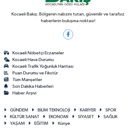
Kocaeli Bakış: Bölgenin nabzını tutan, güvenilir ve tarafsız
haberlerin buluşma noktası!
Kocaeli Nöbetçi Eczaneler
Kocaeli Hava Durumu
Kocaeli Trafik Yoğunluk Haritası
Puan Durumu ve Fikstür
Tüm Manşetler
Son Dakika Haberleri
Haber Arşivi
GÜNDEM
BİLİM TEKNOLOJİ
KARİYER
SPOR
KÜLTÜR SANAT
EKONOMİ
SİYASET
SAĞLIK
YAŞAM
EĞİTİM
Künye