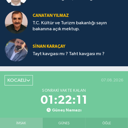
CANATAN YILMAZ
T.C. Kültür ve Turizm bakanlığı sayın
bakanına açık mektup.
SİNAN KARAÇAY
Tayt kavgası mı ? Taht kavgası mı ?
KOCAELİ
07.08.2026
SONRAKI VAKTE KALAN
01:22:10
Güneş Namazı
İMSAK
GÜNEŞ
ÖĞLE