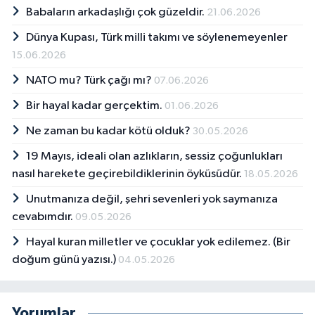
Babaların arkadaşlığı çok güzeldir.
21.06.2026
Dünya Kupası, Türk milli takımı ve söylenemeyenler
15.06.2026
NATO mu? Türk çağı mı?
07.06.2026
Bir hayal kadar gerçektim.
01.06.2026
Ne zaman bu kadar kötü olduk?
30.05.2026
19 Mayıs, ideali olan azlıkların, sessiz çoğunlukları
nasıl harekete geçirebildiklerinin öyküsüdür.
18.05.2026
Unutmanıza değil, şehri sevenleri yok saymanıza
cevabımdır.
09.05.2026
Hayal kuran milletler ve çocuklar yok edilemez. (Bir
doğum günü yazısı.)
04.05.2026
Yorumlar