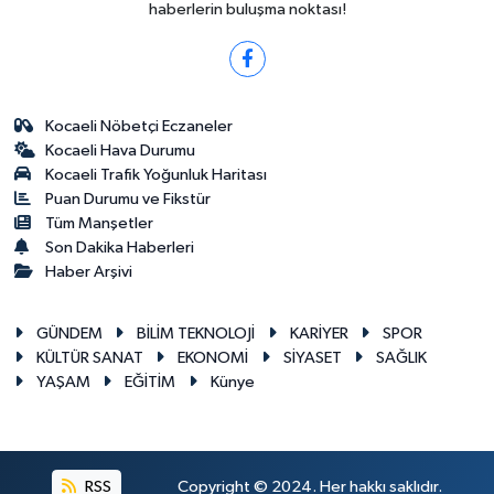
haberlerin buluşma noktası!
Kocaeli Nöbetçi Eczaneler
Kocaeli Hava Durumu
Kocaeli Trafik Yoğunluk Haritası
Puan Durumu ve Fikstür
Tüm Manşetler
Son Dakika Haberleri
Haber Arşivi
GÜNDEM
BİLİM TEKNOLOJİ
KARİYER
SPOR
KÜLTÜR SANAT
EKONOMİ
SİYASET
SAĞLIK
YAŞAM
EĞİTİM
Künye
RSS
Copyright © 2024. Her hakkı saklıdır.