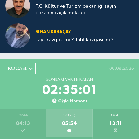
T.C. Kültür ve Turizm bakanlığı sayın
bakanına açık mektup.
SİNAN KARAÇAY
Tayt kavgası mı ? Taht kavgası mı ?
KOCAELİ
06.08.2026
SONRAKI VAKTE KALAN
02:35:01
Öğle Namazı
İMSAK
GÜNEŞ
ÖĞLE
04:13
05:54
13:11