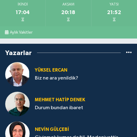
İKINDI
AKŞAM
YATSI
17:04
20:18
21:52
Aylık Vakitler
Yazarlar
YÜKSEL ERCAN
Biz ne ara yenildik?
MEHMET HATİP DENEK
Durum bundan ibaret
NEVİN GÜLÇEBİ