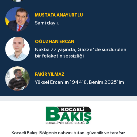
MUSTAFA ANAYURTLU
Sami dayıı.
OĞUZHAN ERCAN
Nakba 77 yaşında, Gazze'de sürdürülen
bir felaketin sessizliği
FAKİR YILMAZ
Yüksel Ercan'ın 1944'ü, Benim 2025'im
Kocaeli Bakış: Bölgenin nabzını tutan, güvenilir ve tarafsız