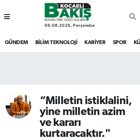
Kocaeli Nöbetçi Eczaneler
06.08.2026, Perşembe
Kocaeli Hava Durumu
GÜNDEM
BİLİM TEKNOLOJİ
KARİYER
SPOR
KÜ
Kocaeli Trafik Yoğunluk Haritası
Süper Lig Puan Durumu ve Fikstür
Tüm Manşetler
“Milletin istiklalini,
Son Dakika Haberleri
yine milletin azim
Haber Arşivi
ve kararı
kurtaracaktır."