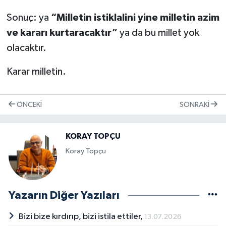
Sonuç: ya
“Milletin istiklalini yine milletin azim
ve kararı kurtaracaktır”
ya da bu millet yok
olacaktır.
Karar milletin.
ÖNCEKI
SONRAKI
KORAY TOPÇU
Koray Topçu
Yazarın Diğer Yazıları
Bizi bize kırdırıp, bizi istila ettiler,
13.07.2026