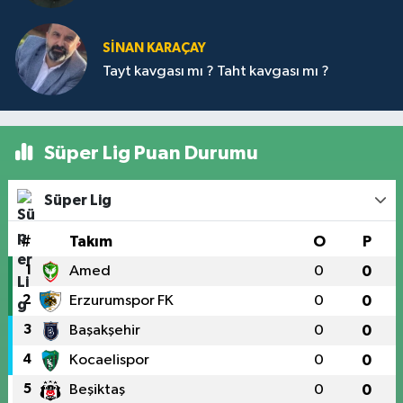
SİNAN KARAÇAY
Tayt kavgası mı ? Taht kavgası mı ?
Süper Lig Puan Durumu
Süper Lig
#
Takım
O
P
1
Amed
0
0
2
Erzurumspor FK
0
0
3
Başakşehir
0
0
4
Kocaelispor
0
0
5
Beşiktaş
0
0