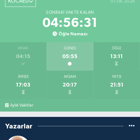
KOCAELİ
07.08.2026
SONRAKI VAKTE KALAN
04:56:30
Öğle Namazı
İMSAK
GÜNEŞ
ÖĞLE
04:15
05:55
13:11
İKINDI
AKŞAM
YATSI
17:03
20:17
21:51
Aylık Vakitler
Yazarlar