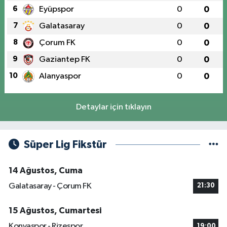
6
Eyüpspor
0
0
7
Galatasaray
0
0
8
Çorum FK
0
0
9
Gaziantep FK
0
0
10
Alanyaspor
0
0
Detaylar için tıklayın
Süper Lig Fikstür
14 Ağustos, Cuma
Galatasaray - Çorum FK
21:30
15 Ağustos, Cumartesi
Konyaspor - Rizespor
19:00