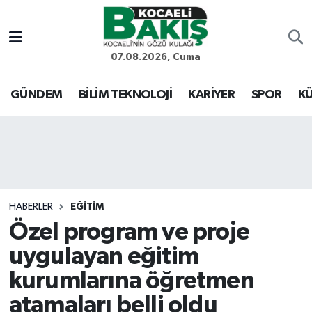
Kocaeli Nöbetçi Eczaneler
07.08.2026, Cuma
Kocaeli Hava Durumu
GÜNDEM
BİLİM TEKNOLOJİ
KARİYER
SPOR
KÜ
Kocaeli Trafik Yoğunluk Haritası
Süper Lig Puan Durumu ve Fikstür
Tüm Manşetler
HABERLER
EĞİTİM
Özel program ve proje
Son Dakika Haberleri
uygulayan eğitim
Haber Arşivi
kurumlarına öğretmen
atamaları belli oldu