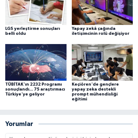
LGS yerleştirme sonuçları
Yapay zekâ çağında
belli oldu
iletişimcinin rolü değişiyor
TÜBİTAK'ın 2232 Programı
Keçiören'de gençlere
sonuçlandı... 75 araştırmacı
yapay zeka destekli
Türkiye'ye geliyor
prompt mühendisliği
eğitimi
Yorumlar