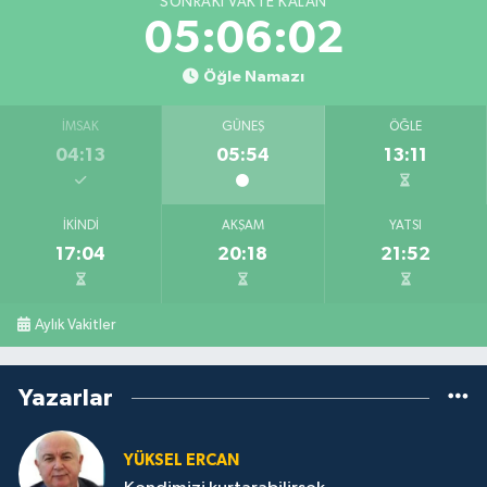
SONRAKI VAKTE KALAN
05:06:02
Öğle Namazı
İMSAK
GÜNEŞ
ÖĞLE
04:13
05:54
13:11
İKINDI
AKŞAM
YATSI
17:04
20:18
21:52
Aylık Vakitler
Yazarlar
YÜKSEL ERCAN