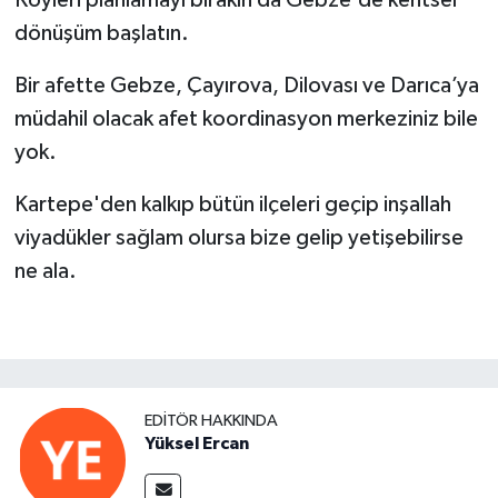
Köyleri planlamayı bırakın da Gebze'de kentsel
dönüşüm başlatın.
Bir afette Gebze, Çayırova, Dilovası ve Darıca’ya
müdahil olacak afet koordinasyon merkeziniz bile
yok.
Kartepe'den kalkıp bütün ilçeleri geçip inşallah
viyadükler sağlam olursa bize gelip yetişebilirse
ne ala.
EDITÖR HAKKINDA
Yüksel Ercan