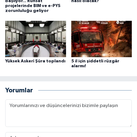
başlıyor... Ruhsat
nasıl olacak?
projelerinde BIM ve e-PYS
zorunluluğu geliyor
Yüksek Askerî Şûra toplandı
5 il için şiddetli rüzgâr
alarmı!
Yorumlar