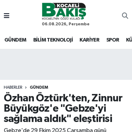
Kocaeli Nöbetçi Eczaneler
06.08.2026, Perşembe
Kocaeli Hava Durumu
GÜNDEM
BİLİM TEKNOLOJİ
KARİYER
SPOR
KÜ
Kocaeli Trafik Yoğunluk Haritası
Süper Lig Puan Durumu ve Fikstür
Tüm Manşetler
HABERLER
GÜNDEM
Özhan Öztürk'ten, Zinnur
Son Dakika Haberleri
Büyükgöz'e "Gebze'yi
Haber Arşivi
sağlama aldık" eleştirisi
Gebze'de 29 Ekim 2025 Çarşamba günü