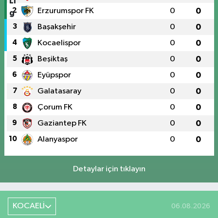
2
Erzurumspor FK
0
0
3
Başakşehir
0
0
4
Kocaelispor
0
0
5
Beşiktaş
0
0
6
Eyüpspor
0
0
7
Galatasaray
0
0
8
Çorum FK
0
0
9
Gaziantep FK
0
0
10
Alanyaspor
0
0
Detaylar için tıklayın
KOCAELİ
06.08.2026