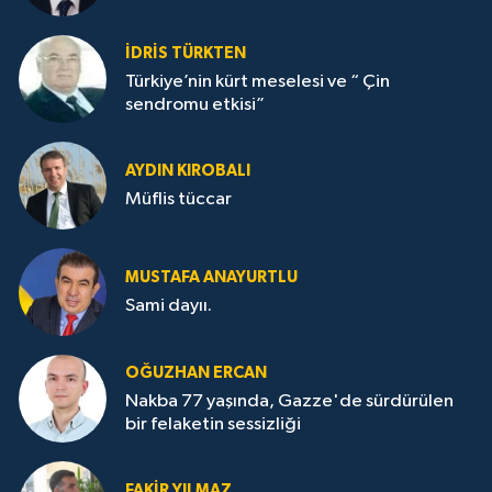
İDRİS TÜRKTEN
Türkiye’nin kürt meselesi ve “ Çin
sendromu etkisi”
AYDIN KIROBALI
Müflis tüccar
MUSTAFA ANAYURTLU
Sami dayıı.
OĞUZHAN ERCAN
Nakba 77 yaşında, Gazze'de sürdürülen
bir felaketin sessizliği
FAKİR YILMAZ