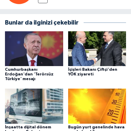
Bunlar da ilginizi çekebilir
Cumhurbaşkanı
İçişleri Bakanı Çiftçi'den
Erdoğan'dan 'Terörsüz
YÖK ziyareti
Türkiye' mesajı
İnşaatta dijital dönem
Bugün yurt genelinde hava