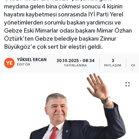
meydana gelen bina çökmesi sonucu 4 kişinin
hayatını kaybetmesi sonrasında İYİ Parti Yerel
yönetimlerden sorumlu başkan yardımcısı ve
Gebze Eski Mimarlar odası başkanı Mimar Özhan
Öztürk'ten Gebze belediye başkanı Zinnur
Büyükgöz'e çok sert bir eleştiri geldi.
YÜKSEL ERCAN
30.10.2025 - 08:34
3
EDITÖR
YAYINLANMA
PAYLAŞIM
OKU