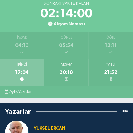
SONRAKI VAKTE KALAN
02:14:00
Akşam Namazı
İMSAK
GÜNEŞ
ÖĞLE
04:13
05:54
13:11
İKINDI
AKŞAM
YATSI
17:04
20:18
21:52
Aylık Vakitler
Yazarlar
YÜKSEL ERCAN