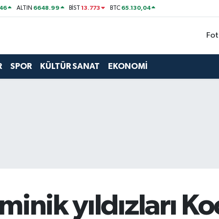
46
6648.99
13.773
65.130,04
ALTIN
BİST
BTC
Fot
R
SPOR
KÜLTÜR SANAT
EKONOMİ
minik yıldızları Ko