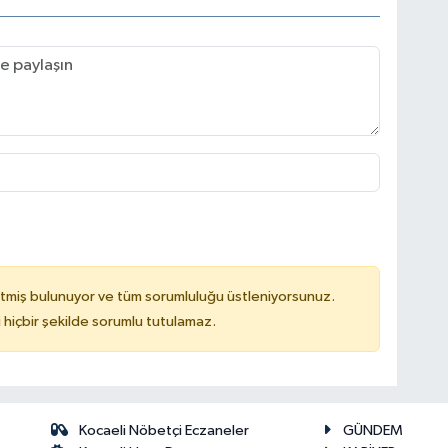
tmiş bulunuyor ve tüm sorumluluğu üstleniyorsunuz.
hiçbir şekilde sorumlu tutulamaz.
Kocaeli Nöbetçi Eczaneler
GÜNDEM