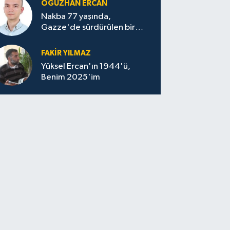
OĞUZHAN ERCAN
Nakba 77 yaşında,
Gazze'de sürdürülen bir
felaketin sessizliği
FAKİR YILMAZ
Yüksel Ercan'ın 1944'ü,
Benim 2025'im