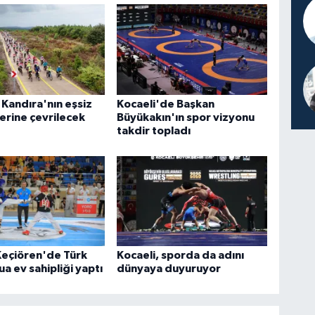
 Kandıra'nın eşsiz
Kocaeli'de Başkan
lerine çevrilecek
Büyükakın'ın spor vizyonu
takdir topladı
Keçiören'de Türk
Kocaeli, sporda da adını
ua ev sahipliği yaptı
dünyaya duyuruyor