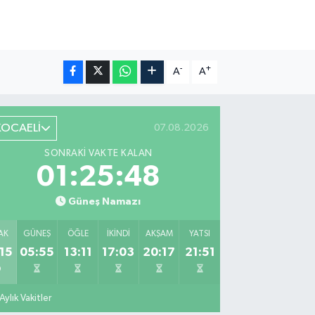
-
+
A
A
KOCAELİ
07.08.2026
SONRAKI VAKTE KALAN
01:25:47
Güneş Namazı
AK
GÜNEŞ
ÖĞLE
İKINDI
AKŞAM
YATSI
15
05:55
13:11
17:03
20:17
21:51
Aylık Vakitler