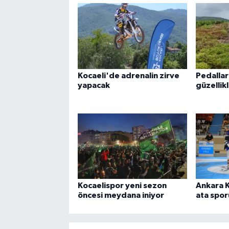
Kocaeli'de adrenalin zirve
Pedallar
yapacak
güzellik
Kocaelispor yeni sezon
Ankara 
öncesi meydana iniyor
ata spor