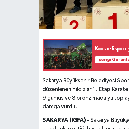
Kocaelispor 
İçeriği Görünt
Sakarya Büyükşehir Belediyesi Spor 
düzenlenen Yıldızlar 1. Etap Karate
9 gümüş ve 8 bronz madalya toplay
damga vurdu.
SAKARYA (İGFA) -
Sakarya Büyükşe
alanda elde ettiği başarıların yanı sı