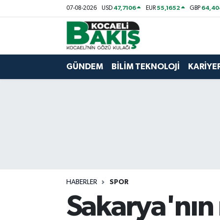
47,7106
55,1652
64,40
07-08-2026
USD
EUR
GBP
Kocaeli Nöbetçi Eczaneler
Kocaeli Hava Durumu
GÜNDEM
BİLİM TEKNOLOJİ
KARİYE
Kocaeli Trafik Yoğunluk Haritası
Süper Lig Puan Durumu ve Fikstür
Tüm Manşetler
Son Dakika Haberleri
HABERLER
SPOR
Haber Arşivi
Sakarya'nın 