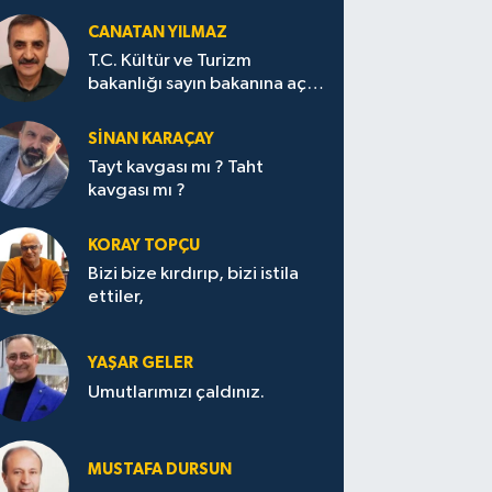
CANATAN YILMAZ
T.C. Kültür ve Turizm
bakanlığı sayın bakanına açık
mektup.
SİNAN KARAÇAY
Tayt kavgası mı ? Taht
kavgası mı ?
KORAY TOPÇU
Bizi bize kırdırıp, bizi istila
ettiler,
YAŞAR GELER
Umutlarımızı çaldınız.
MUSTAFA DURSUN