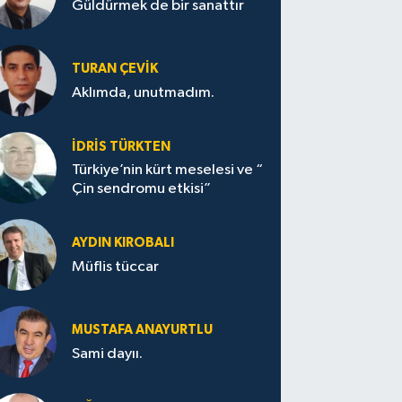
Güldürmek de bir sanattır
TURAN ÇEVİK
Aklımda, unutmadım.
İDRİS TÜRKTEN
Türkiye’nin kürt meselesi ve “
Çin sendromu etkisi”
AYDIN KIROBALI
Müflis tüccar
MUSTAFA ANAYURTLU
Sami dayıı.