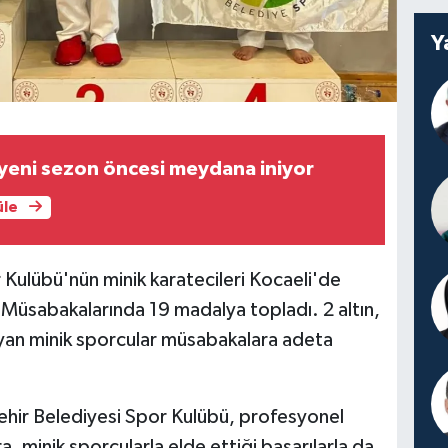
Y
yeni sezon öncesi meydana iniyor
üle
Kulübü'nün minik karatecileri Kocaeli'de
 Müsabakalarında 19 madalya topladı. 2 altın,
an minik sporcular müsabakalara adeta
hir Belediyesi Spor Kulübü, profesyonel
ra, minik sporcularla elde ettiği başarılarla da