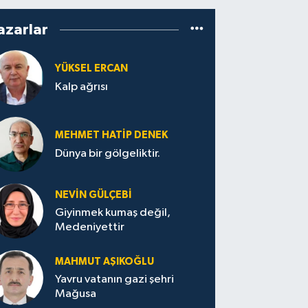
azarlar
YÜKSEL ERCAN
Kalp ağrısı
MEHMET HATİP DENEK
Dünya bir gölgeliktir.
NEVİN GÜLÇEBİ
Giyinmek kumaş değil,
Medeniyettir
MAHMUT AŞIKOĞLU
Yavru vatanın gazi şehri
Mağusa