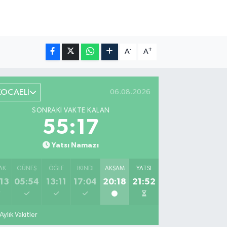
-
+
A
A
KOCAELİ
06.08.2026
SONRAKI VAKTE KALAN
55:16
Yatsı Namazı
AK
GÜNEŞ
ÖĞLE
İKINDI
AKŞAM
YATSI
13
05:54
13:11
17:04
20:18
21:52
Aylık Vakitler