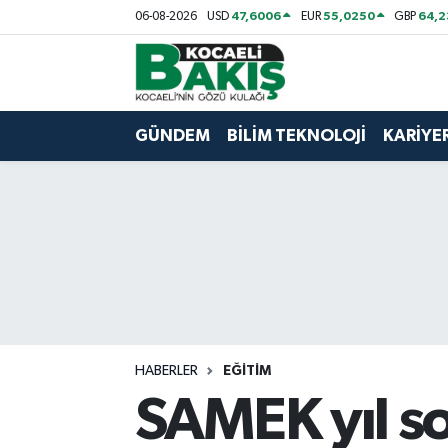
47,6006
55,0250
64,
06-08-2026
USD
EUR
GBP
Kocaeli Nöbetçi Eczaneler
Kocaeli Hava Durumu
GÜNDEM
BİLİM TEKNOLOJİ
KARİYE
Kocaeli Trafik Yoğunluk Haritası
Süper Lig Puan Durumu ve Fikstür
Tüm Manşetler
Son Dakika Haberleri
HABERLER
EĞİTİM
Haber Arşivi
SAMEK yıl so