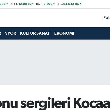
2398
6500.87
13.799
64.643,95
ALTIN
BİST
BTC
Fot
R
SPOR
KÜLTÜR SANAT
EKONOMİ
nu sergileri Kocaa