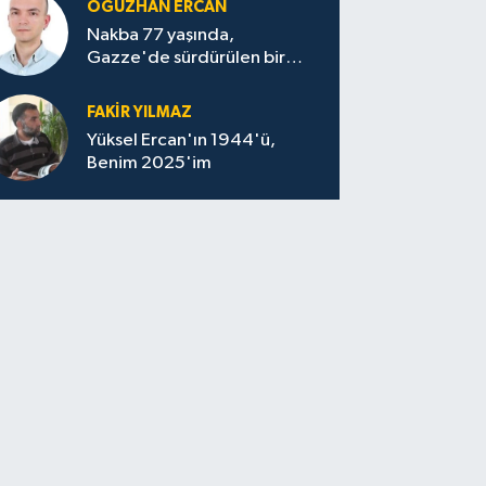
OĞUZHAN ERCAN
Nakba 77 yaşında,
Gazze'de sürdürülen bir
felaketin sessizliği
FAKİR YILMAZ
Yüksel Ercan'ın 1944'ü,
Benim 2025'im