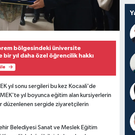
Y
rem bölgesindeki üniversite
 bir yıl daha özel öğrencilik hakkı
üle
 yıl sonu sergileri bu kez Kocaali'de
MEK'te yıl boyunca eğitim alan kursiyerlerin
er düzenlenen sergide ziyaretçilerin
hir Belediyesi Sanat ve Meslek Eğitim