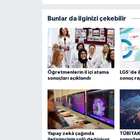
Bunlar da ilginizi çekebilir
Öğretmenlerin il içi atama
LGS'de i
sonuçları açıklandı
sonuç ra
Yapay zekâ çağında
TÜBİTAK
iletişimcinin rolü değişiyor
sonuçlan