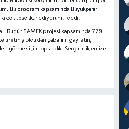
rlar. Burada ki serginin de diğer sergiler gibi
orum. Bu program kapsamında Büyükşehir
'a çok teşekkür ediyorum.' dedi.
ya, 'Bugün SAMEK projesi kapsamında 779
ikte üretmiş oldukları çabanın, gayretin,
ri görmek için toplandık. Serginin ilçemize