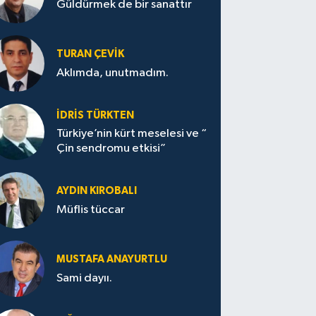
Güldürmek de bir sanattır
TURAN ÇEVİK
Aklımda, unutmadım.
İDRİS TÜRKTEN
Türkiye’nin kürt meselesi ve “
Çin sendromu etkisi”
AYDIN KIROBALI
Müflis tüccar
MUSTAFA ANAYURTLU
Sami dayıı.