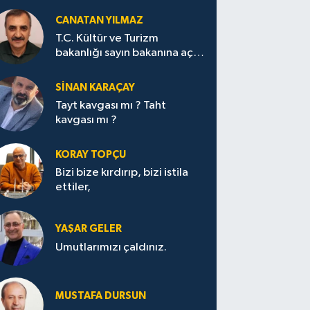
CANATAN YILMAZ
T.C. Kültür ve Turizm
bakanlığı sayın bakanına açık
mektup.
SİNAN KARAÇAY
Tayt kavgası mı ? Taht
kavgası mı ?
KORAY TOPÇU
Bizi bize kırdırıp, bizi istila
ettiler,
YAŞAR GELER
Umutlarımızı çaldınız.
MUSTAFA DURSUN