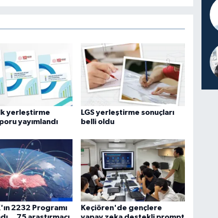
lk yerleştirme
LGS yerleştirme sonuçları
poru yayımlandı
belli oldu
'ın 2232 Programı
Keçiören'de gençlere
dı... 75 araştırmacı
yapay zeka destekli prompt