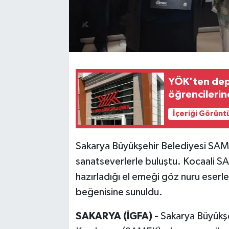
YÖK'ten dep
öğrencilerine
İçeriği Görünt
Sakarya Büyükşehir Belediyesi SAMEK
sanatseverlerle buluştu. Kocaali SA
hazırladığı el emeği göz nuru eserl
beğenisine sunuldu.
SAKARYA (İGFA) -
Sakarya Büyükşe