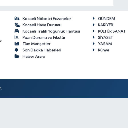
Kocaeli Nöbetçi Eczaneler
GÜNDEM
Kocaeli Hava Durumu
KARİYER
Kocaeli Trafik Yoğunluk Haritası
KÜLTÜR SANAT
Puan Durumu ve Fikstür
SİYASET
e
Tüm Manşetler
YAŞAM
Son Dakika Haberleri
Künye
Haber Arşivi
r.