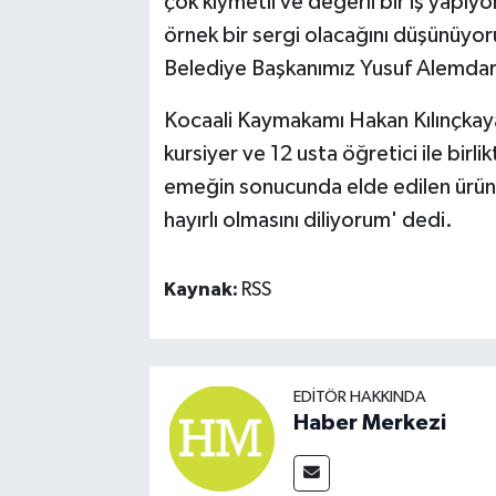
çok kıymetli ve değerli bir iş yapıyo
örnek bir sergi olacağını düşünüy
Belediye Başkanımız Yusuf Alemdar
Kocaali Kaymakamı Hakan Kılınçka
kursiyer ve 12 usta öğretici ile birl
emeğin sonucunda elde edilen ürünle
hayırlı olmasını diliyorum' dedi.
Kaynak:
RSS
EDITÖR HAKKINDA
Haber Merkezi