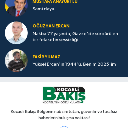
MUSTAFA ANAYURTLU
Sami dayıı.
OĞUZHAN ERCAN
Nakba 77 yaşında, Gazze'de sürdürülen
bir felaketin sessizliği
FAKİR YILMAZ
Yüksel Ercan'ın 1944'ü, Benim 2025'im
Kocaeli Bakış: Bölgenin nabzını tutan, güvenilir ve tarafsız
haberlerin buluşma noktası!