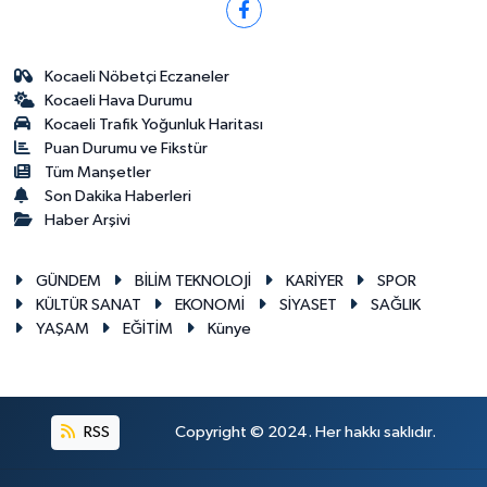
Kocaeli Nöbetçi Eczaneler
Kocaeli Hava Durumu
Kocaeli Trafik Yoğunluk Haritası
Puan Durumu ve Fikstür
Tüm Manşetler
Son Dakika Haberleri
Haber Arşivi
GÜNDEM
BİLİM TEKNOLOJİ
KARİYER
SPOR
KÜLTÜR SANAT
EKONOMİ
SİYASET
SAĞLIK
YAŞAM
EĞİTİM
Künye
RSS
Copyright © 2024. Her hakkı saklıdır.