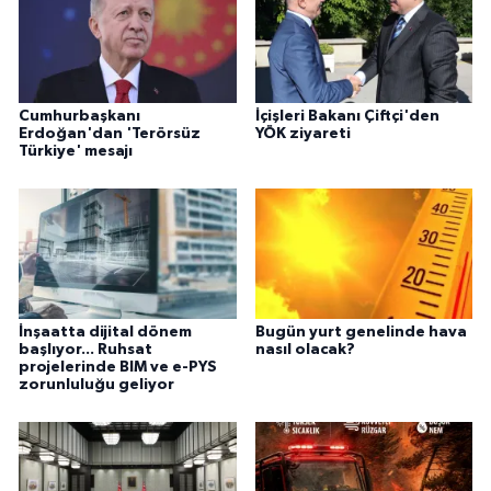
Cumhurbaşkanı
İçişleri Bakanı Çiftçi'den
Erdoğan'dan 'Terörsüz
YÖK ziyareti
Türkiye' mesajı
İnşaatta dijital dönem
Bugün yurt genelinde hava
başlıyor... Ruhsat
nasıl olacak?
projelerinde BIM ve e-PYS
zorunluluğu geliyor