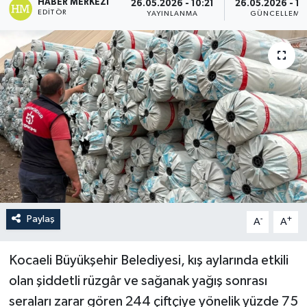
HABER MERKEZI
26.05.2026 - 10:21
26.05.2026 - 10
EDITÖR
YAYINLANMA
GÜNCELLEME
Paylaş
-
+
A
A
Kocaeli Büyükşehir Belediyesi, kış aylarında etkili
olan şiddetli rüzgâr ve sağanak yağış sonrası
seraları zarar gören 244 çiftçiye yönelik yüzde 75