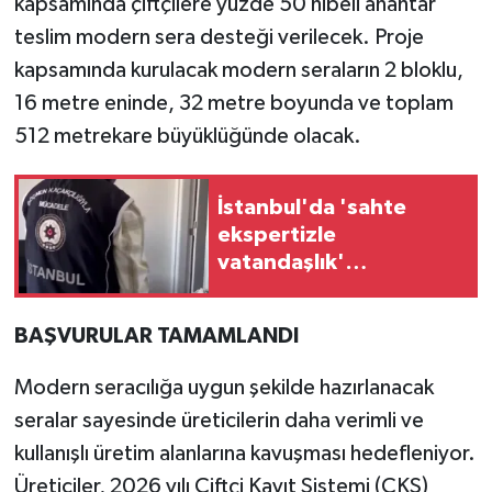
kapsamında çiftçilere yüzde 50 hibeli anahtar
teslim modern sera desteği verilecek. Proje
kapsamında kurulacak modern seraların 2 bloklu,
16 metre eninde, 32 metre boyunda ve toplam
512 metrekare büyüklüğünde olacak.
İstanbul'da 'sahte
ekspertizle
vatandaşlık'
operasyonu... 2,5
milyar TL'lik usulsüzlük
BAŞVURULAR TAMAMLANDI
iddiası
Modern seracılığa uygun şekilde hazırlanacak
seralar sayesinde üreticilerin daha verimli ve
kullanışlı üretim alanlarına kavuşması hedefleniyor.
Üreticiler, 2026 yılı Çiftçi Kayıt Sistemi (ÇKS)