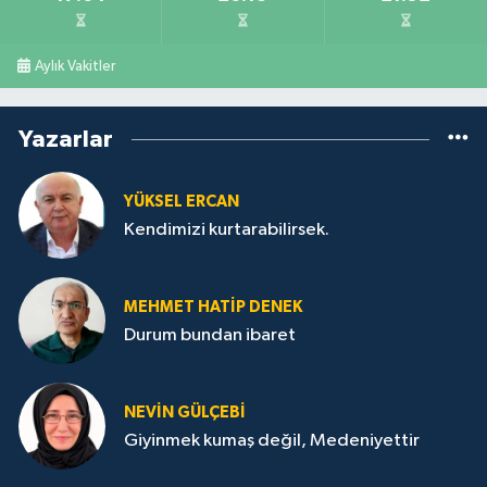
Aylık Vakitler
Yazarlar
YÜKSEL ERCAN
Kendimizi kurtarabilirsek.
MEHMET HATİP DENEK
Durum bundan ibaret
NEVİN GÜLÇEBİ
Giyinmek kumaş değil, Medeniyettir