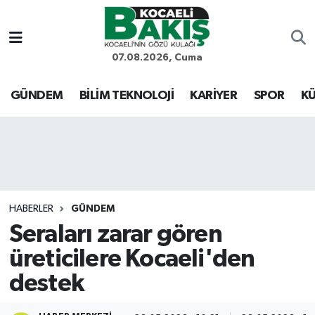
Kocaeli Nöbetçi Eczaneler
07.08.2026, Cuma
Kocaeli Hava Durumu
GÜNDEM
BİLİM TEKNOLOJİ
KARİYER
SPOR
KÜ
Kocaeli Trafik Yoğunluk Haritası
Süper Lig Puan Durumu ve Fikstür
Tüm Manşetler
HABERLER
GÜNDEM
Seraları zarar gören
Son Dakika Haberleri
üreticilere Kocaeli'den
Haber Arşivi
destek