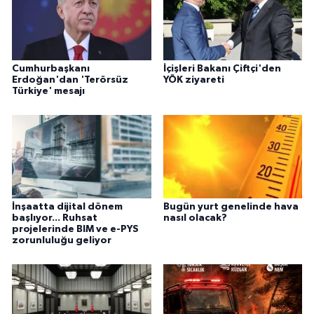
Cumhurbaşkanı
İçişleri Bakanı Çiftçi'den
Erdoğan'dan 'Terörsüz
YÖK ziyareti
Türkiye' mesajı
İnşaatta dijital dönem
Bugün yurt genelinde hava
başlıyor... Ruhsat
nasıl olacak?
projelerinde BIM ve e-PYS
zorunluluğu geliyor