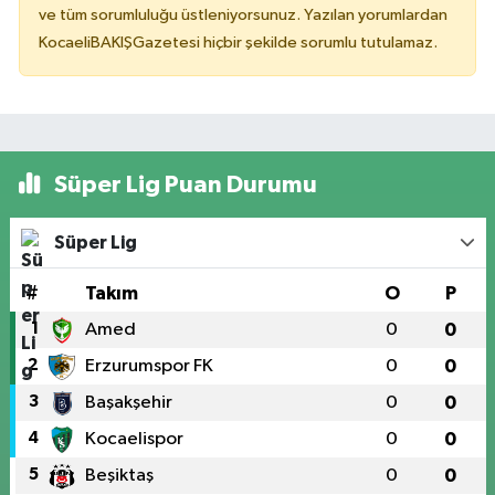
ve tüm sorumluluğu üstleniyorsunuz. Yazılan yorumlardan
KocaeliBAKIŞGazetesi hiçbir şekilde sorumlu tutulamaz.
Süper Lig Puan Durumu
Süper Lig
#
Takım
O
P
1
Amed
0
0
2
Erzurumspor FK
0
0
3
Başakşehir
0
0
4
Kocaelispor
0
0
5
Beşiktaş
0
0