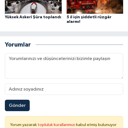
Yüksek Askerî Şûra toplandı
5 il için şiddetli rüzgâr
alarmı!
Yorumlar
Gönder
Yorum yazarak
topluluk kurallarımızı
kabul etmiş bulunuyor