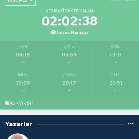
KOCAELİ
SONRAKI VAKTE KALAN
02:02:37
İmsak Namazı
İMSAK
GÜNEŞ
ÖĞLE
04:15
05:55
13:11
İKINDI
AKŞAM
YATSI
17:03
20:17
21:51
Aylık Vakitler
Yazarlar