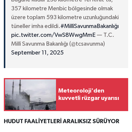
357 kilometre Menbic bölgesinde olmak
üzere toplam 593 kilometre uzunluğundaki
tüneller imha edildi.
#MillîSavunmaBakanlığı
pic.twitter.com/VwS8WwgMmE
— T.C.
Millî Savunma Bakanlığı (@tcsavunma)
September 11, 2025
Meteoroloji'den
kuvvetli rüzgar uyarısı
HUDUT FAALİYETLERİ ARALIKSIZ SÜRÜYOR