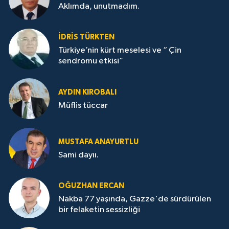
Aklımda, unutmadım.
İDRİS TÜRKTEN
Türkiye’nin kürt meselesi ve “ Çin
sendromu etkisi”
AYDIN KIROBALI
Müflis tüccar
MUSTAFA ANAYURTLU
Sami dayıı.
OĞUZHAN ERCAN
Nakba 77 yaşında, Gazze'de sürdürülen
bir felaketin sessizliği