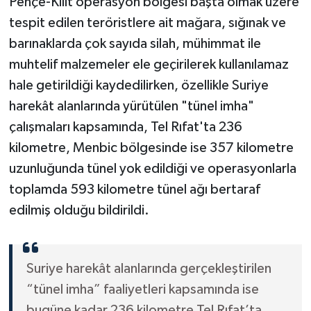
Pençe-Kilit operasyon bölgesi başta olmak üzere
tespit edilen teröristlere ait mağara, sığınak ve
barınaklarda çok sayıda silah, mühimmat ile
muhtelif malzemeler ele geçirilerek kullanılamaz
hale getirildiği kaydedilirken, özellikle Suriye
harekât alanlarında yürütülen "tünel imha"
çalışmaları kapsamında, Tel Rıfat'ta 236
kilometre, Menbic bölgesinde ise 357 kilometre
uzunluğunda tünel yok edildiği ve operasyonlarla
toplamda 593 kilometre tünel ağı bertaraf
edilmiş olduğu bildirildi.
Suriye harekât alanlarında gerçekleştirilen
“tünel imha” faaliyetleri kapsamında ise
bugüne kadar 236 kilometre Tel Rıfat’ta,