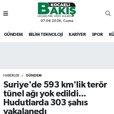
Kocaeli Nöbetçi Eczaneler
07.08.2026, Cuma
Kocaeli Hava Durumu
GÜNDEM
BİLİM TEKNOLOJİ
KARİYER
SPOR
KÜ
Kocaeli Trafik Yoğunluk Haritası
Süper Lig Puan Durumu ve Fikstür
Tüm Manşetler
HABERLER
GÜNDEM
Suriye'de 593 km'lik terör
Son Dakika Haberleri
tünel ağı yok edildi...
Haber Arşivi
Hudutlarda 303 şahıs
yakalanedı