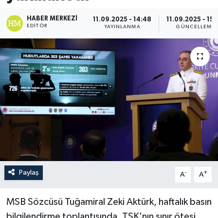
HABER MERKEZI
11.09.2025 - 14:48
11.09.2025 - 15
EDITÖR
YAYINLANMA
GÜNCELLEME
Paylaş
-
+
A
A
MSB Sözcüsü Tuğamiral Zeki Aktürk, haftalık basın
bilgilendirme toplantısında, TSK'nın sınır ötesi