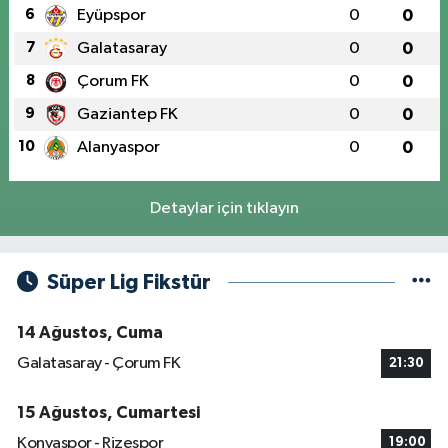
6
Eyüpspor
0
0
7
Galatasaray
0
0
8
Çorum FK
0
0
9
Gaziantep FK
0
0
10
Alanyaspor
0
0
Detaylar için tıklayın
Süper Lig Fikstür
14 Ağustos, Cuma
Galatasaray - Çorum FK
21:30
15 Ağustos, Cumartesi
Konyaspor - Rizespor
19:00