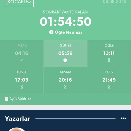
KOCAELİ
08.08.2026
SONRAKI VAKTE KALAN
01:54:50
Öğle Namazı
İMSAK
GÜNEŞ
ÖĞLE
04:16
05:56
13:11
İKINDI
AKŞAM
YATSI
17:03
20:16
21:49
Aylık Vakitler
Yazarlar