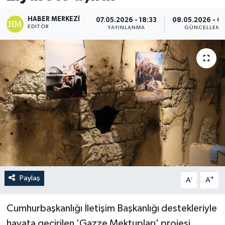
HABER MERKEZI
07.05.2026 - 18:33
08.05.2026 - 0
EDITÖR
YAYINLANMA
GÜNCELLEME
Paylaş
-
+
A
A
Cumhurbaşkanlığı İletişim Başkanlığı destekleriyle
hayata geçirilen 'Gazze Mektupları' projesi,