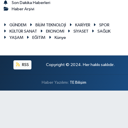
Son Dakika Haberleri
Haber Arşivi
GÜNDEM
BİLİM TEKNOLOJİ
KARİYER
SPOR
KÜLTÜR SANAT
EKONOMİ
SİYASET
SAĞLIK
YAŞAM
EĞİTİM
Künye
RSS
Copyright © 2024. Her hakkı saklıdır.
Haber Yazılımı:
TE Bilişim