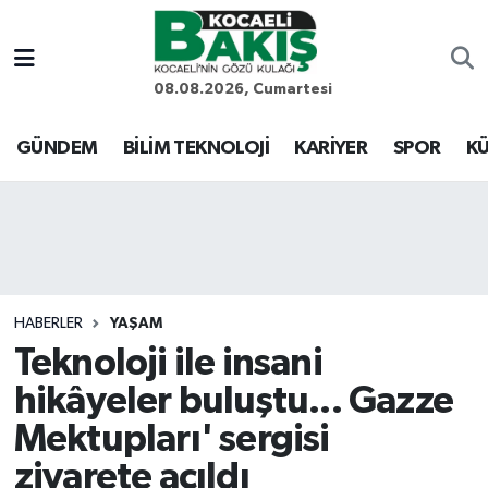
Kocaeli Nöbetçi Eczaneler
08.08.2026, Cumartesi
Kocaeli Hava Durumu
GÜNDEM
BİLİM TEKNOLOJİ
KARİYER
SPOR
KÜ
Kocaeli Trafik Yoğunluk Haritası
Süper Lig Puan Durumu ve Fikstür
Tüm Manşetler
HABERLER
YAŞAM
Teknoloji ile insani
Son Dakika Haberleri
hikâyeler buluştu... Gazze
Haber Arşivi
Mektupları' sergisi
ziyarete açıldı