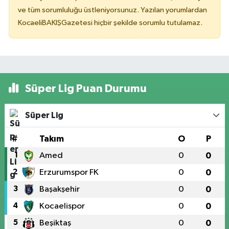
ve tüm sorumluluğu üstleniyorsunuz. Yazılan yorumlardan
KocaeliBAKIŞGazetesi hiçbir şekilde sorumlu tutulamaz.
Süper Lig Puan Durumu
Süper Lig
#
Takım
O
P
1
Amed
0
0
2
Erzurumspor FK
0
0
3
Başakşehir
0
0
4
Kocaelispor
0
0
5
Beşiktaş
0
0