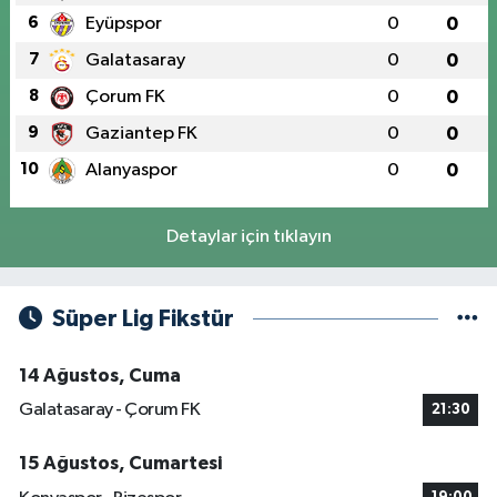
6
Eyüpspor
0
0
7
Galatasaray
0
0
8
Çorum FK
0
0
9
Gaziantep FK
0
0
10
Alanyaspor
0
0
Detaylar için tıklayın
Süper Lig Fikstür
14 Ağustos, Cuma
Galatasaray - Çorum FK
21:30
15 Ağustos, Cumartesi