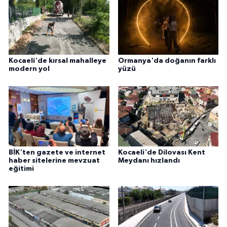
Kocaeli'de kırsal mahalleye
Ormanya'da doğanın farklı
modern yol
yüzü
BİK'ten gazete ve internet
Kocaeli'de Dilovası Kent
haber sitelerine mevzuat
Meydanı hızlandı
eğitimi