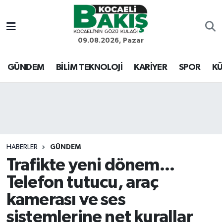
Kocaeli Nöbetçi Eczaneler
09.08.2026, Pazar
Kocaeli Hava Durumu
GÜNDEM
BİLİM TEKNOLOJİ
KARİYER
SPOR
KÜ
Kocaeli Trafik Yoğunluk Haritası
Süper Lig Puan Durumu ve Fikstür
Tüm Manşetler
HABERLER
GÜNDEM
Trafikte yeni dönem...
Son Dakika Haberleri
Telefon tutucu, araç
Haber Arşivi
kamerası ve ses
sistemlerine net kurallar