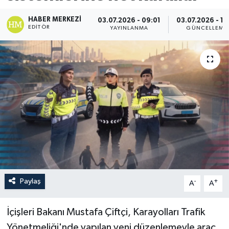
HABER MERKEZI
03.07.2026 - 09:01
03.07.2026 - 11
EDITÖR
YAYINLANMA
GÜNCELLEME
Paylaş
-
+
A
A
İçişleri Bakanı Mustafa Çiftçi, Karayolları Trafik
Yönetmeliği'nde yapılan yeni düzenlemeyle araç