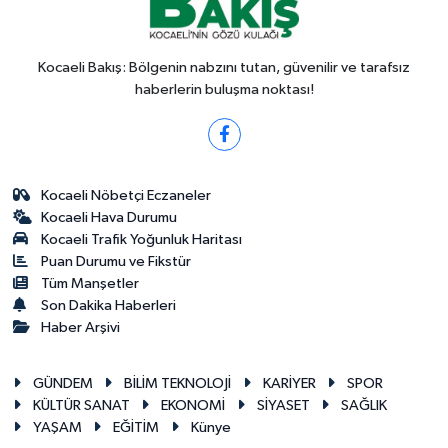
Kocaeli Bakış: Bölgenin nabzını tutan, güvenilir ve tarafsız
haberlerin buluşma noktası!
Kocaeli Nöbetçi Eczaneler
Kocaeli Hava Durumu
Kocaeli Trafik Yoğunluk Haritası
Puan Durumu ve Fikstür
Tüm Manşetler
Son Dakika Haberleri
Haber Arşivi
GÜNDEM
BİLİM TEKNOLOJİ
KARİYER
SPOR
KÜLTÜR SANAT
EKONOMİ
SİYASET
SAĞLIK
YAŞAM
EĞİTİM
Künye