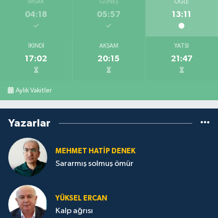
İMSAK
GÜNEŞ
ÖĞLE
04:18
05:57
13:11
İKINDI
AKŞAM
YATSI
17:02
20:15
21:47
Aylık Vakitler
Yazarlar
MEHMET HATİP DENEK
Sararmış solmuş ömür
YÜKSEL ERCAN
Kalp ağrısı