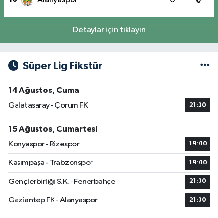
Alanyaspor
0
0
Detaylar için tıklayın
Süper Lig Fikstür
14 Ağustos, Cuma
Galatasaray - Çorum FK
21:30
15 Ağustos, Cumartesi
Konyaspor - Rizespor
19:00
Kasımpaşa - Trabzonspor
19:00
Gençlerbirliği S.K. - Fenerbahçe
21:30
Gaziantep FK - Alanyaspor
21:30