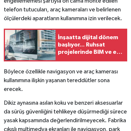
engellememesi şartıyla ön cama monte edilen
telefon tutucuları, araç kameraları ve belirlenen
ölçülerdeki aparatların kullanımına izin verilecek.
İnşaatta dijital dönem
başlıyor... Ruhsat
projelerinde BIM ve e-
PYS zorunluluğu geliyor
Böylece özellikle navigasyon ve araç kamerası
kullanımına ilişkin yaşanan tereddütler sona
erecek.
Dikiz aynasına asılan koku ve benzeri aksesuarlar
da sürüş güvenliğini tehlikeye düşürmediği sürece
yasak kapsamında değerlendirilmeyecek. Fabrika
çıkışlı multimedya ekranları ile navigasyon, park