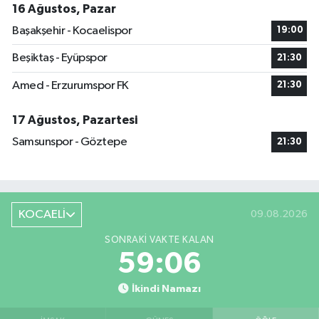
16 Ağustos, Pazar
Başakşehir - Kocaelispor
19:00
Beşiktaş - Eyüpspor
21:30
Amed - Erzurumspor FK
21:30
17 Ağustos, Pazartesi
Samsunspor - Göztepe
21:30
KOCAELİ
09.08.2026
SONRAKI VAKTE KALAN
59:05
İkindi Namazı