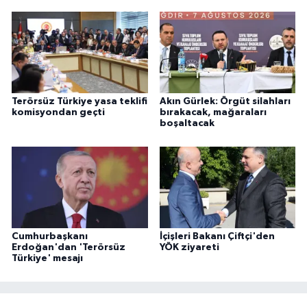
Terörsüz Türkiye yasa teklifi
Akın Gürlek: Örgüt silahları
komisyondan geçti
bırakacak, mağaraları
boşaltacak
Cumhurbaşkanı
İçişleri Bakanı Çiftçi'den
Erdoğan'dan 'Terörsüz
YÖK ziyareti
Türkiye' mesajı