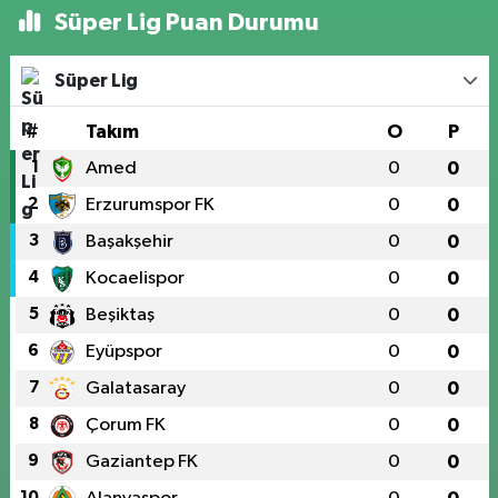
Süper Lig Puan Durumu
Süper Lig
#
Takım
O
P
1
Amed
0
0
2
Erzurumspor FK
0
0
3
Başakşehir
0
0
4
Kocaelispor
0
0
5
Beşiktaş
0
0
6
Eyüpspor
0
0
7
Galatasaray
0
0
8
Çorum FK
0
0
9
Gaziantep FK
0
0
10