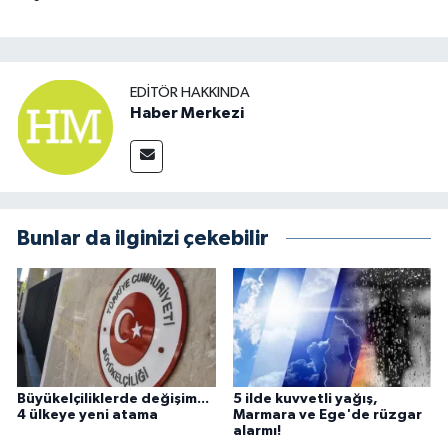
EDITÖR HAKKINDA
Haber Merkezi
Bunlar da ilginizi çekebilir
Büyükelçiliklerde değişim...
5 ilde kuvvetli yağış,
4 ülkeye yeni atama
Marmara ve Ege'de rüzgar
alarmı!