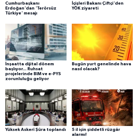
Cumhurbaşkanı
İçişleri Bakanı Çiftçi'den
Erdoğan'dan 'Terörsüz
YÖK ziyareti
Türkiye' mesajı
İnşaatta dijital dönem
Bugün yurt genelinde hava
başlıyor... Ruhsat
nasıl olacak?
projelerinde BIM ve e-PYS
zorunluluğu geliyor
Yüksek Askerî Şûra toplandı
5 il için şiddetli rüzgâr
alarmı!