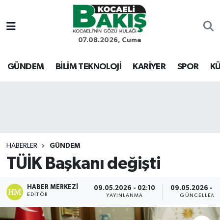
Kocaeli Nöbetçi Eczaneler
07.08.2026, Cuma
Kocaeli Hava Durumu
GÜNDEM
BİLİM TEKNOLOJİ
KARİYER
SPOR
KÜ
Kocaeli Trafik Yoğunluk Haritası
Süper Lig Puan Durumu ve Fikstür
Tüm Manşetler
HABERLER
GÜNDEM
TÜİK Başkanı değişti
Son Dakika Haberleri
Haber Arşivi
HABER MERKEZI
09.05.2026 - 02:10
09.05.2026 - 11
EDITÖR
YAYINLANMA
GÜNCELLEME