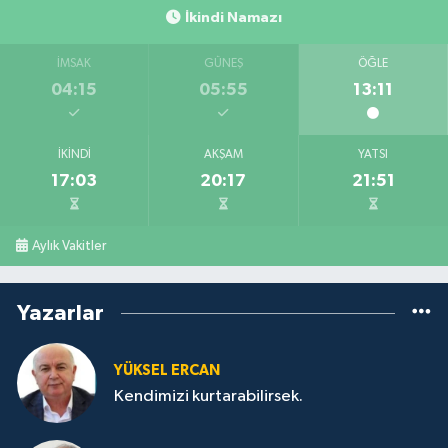
İkindi Namazı
İMSAK
GÜNEŞ
ÖĞLE
04:15
05:55
13:11
İKINDI
AKŞAM
YATSI
17:03
20:17
21:51
Aylık Vakitler
Yazarlar
YÜKSEL ERCAN
Kendimizi kurtarabilirsek.