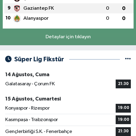
9
Gaziantep FK
0
0
10
Alanyaspor
0
0
Detaylar için tıklayın
Süper Lig Fikstür
14 Ağustos, Cuma
Galatasaray - Çorum FK
21:30
15 Ağustos, Cumartesi
Konyaspor - Rizespor
19:00
Kasımpaşa - Trabzonspor
19:00
Gençlerbirliği S.K. - Fenerbahçe
21:30