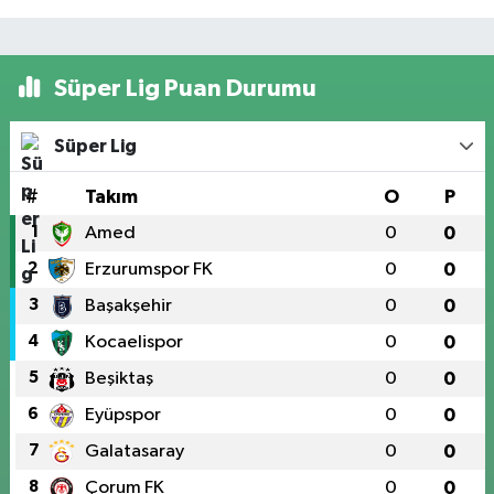
Süper Lig Puan Durumu
Süper Lig
#
Takım
O
P
1
Amed
0
0
2
Erzurumspor FK
0
0
3
Başakşehir
0
0
4
Kocaelispor
0
0
5
Beşiktaş
0
0
6
Eyüpspor
0
0
7
Galatasaray
0
0
8
Çorum FK
0
0