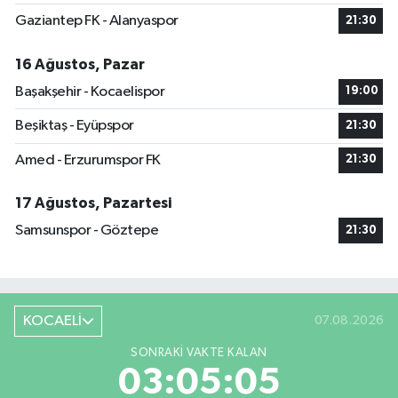
Gaziantep FK - Alanyaspor
21:30
16 Ağustos, Pazar
Başakşehir - Kocaelispor
19:00
Beşiktaş - Eyüpspor
21:30
Amed - Erzurumspor FK
21:30
17 Ağustos, Pazartesi
Samsunspor - Göztepe
21:30
KOCAELİ
07.08.2026
SONRAKI VAKTE KALAN
03:05:04